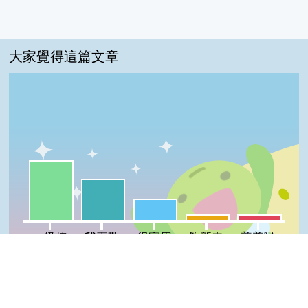
大家覺得這篇文章
一級棒:45%
我喜歡:31%
很實用:16%
夠新奇:4%
普普啦:4%
一級棒
我喜歡
很實用
夠新奇
普普啦
登入會員即可參加投票
Top