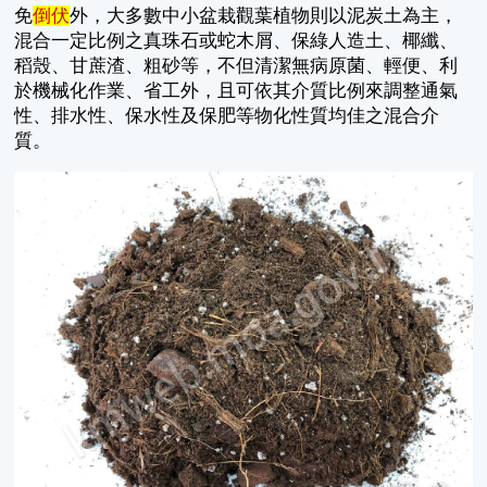
免
倒伏
外，大多數中小盆栽觀葉植物則以泥炭土為主，
混合一定比例之真珠石或蛇木屑、保綠人造土、椰纖、
稻殼、甘蔗渣、粗砂等，不但清潔無病原菌、輕便、利
於機械化作業、省工外，且可依其介質比例來調整通氣
性、排水性、保水性及保肥等物化性質均佳之混合介
質。