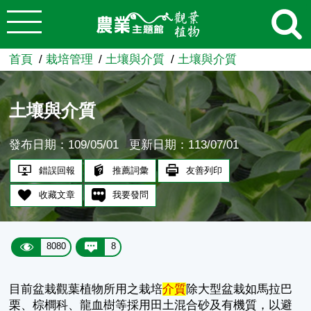
:::
跳到主要內容
農業知識入口網
首頁
栽培管理
土壤與介質
土壤與介質
土壤與介質
發布日期：109/05/01
更新日期：113/07/01
錯誤回報
推薦詞彙
友善列印
收藏文章
我要發問
8080
8
目前盆栽觀葉植物所用之栽培
介質
除大型盆栽如馬拉巴
栗、棕櫚科、龍血樹等採用田土混合砂及有機質，以避