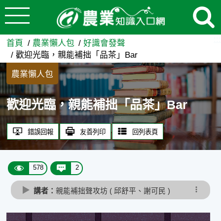
:::
跳到主要內容
歡迎光臨，親能補拙「品茶」Ba
:::
首頁
農業懶人包
好識會發聲
歡迎光臨，親能補拙「品茶」Bar
農業懶人包
歡迎光臨，親能補拙「品茶」Bar
錯誤回報
友善列印
回列表頁
578
2
講者：
親能補拙聲攻坊 ( 邱舒平、謝可民 )