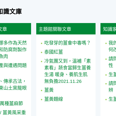
知識文庫
文章
主題館關聯文章
知識
娜多作為天然
吃發芽的薑會中毒嗎？
我
和防腐劑製作
何
泰國紅薑
魚肉
請
冷氣團又到，溫補「素
產與遭遇問題
性
素看」蔬食當歸生薑養
生湯 暖身、養肌生肌
生
、傳承古法，
無負擔2021.11.26
請
東山土窯龍眼
薑黃
辨
薑黃麵線
生
情萬種薑麻節
/ 薑黃風采重