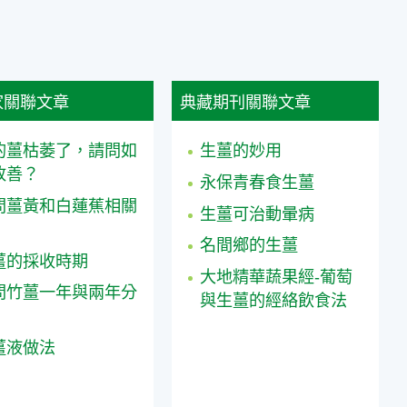
家關聯文章
典藏期刊關聯文章
的薑枯萎了，請問如
生薑的妙用
改善？
永保青春食生薑
問薑黃和白蓮蕉相關
生薑可治動暈病
名間鄉的生薑
薑的採收時期
大地精華蔬果經-葡萄
問竹薑一年與兩年分
與生薑的經絡飲食法
薑液做法