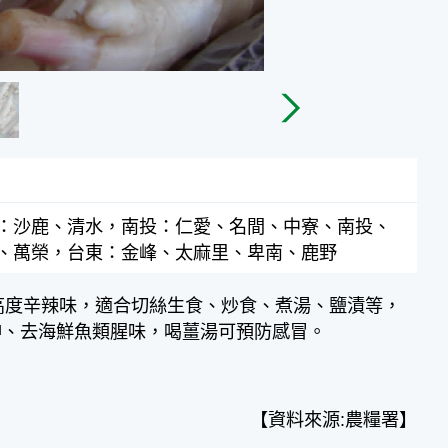
：沙鹿、清水，南投：仁愛、名間、中寮、南投、
、萬榮，台東：金峰、太麻里、卑南、鹿野
分，具高度辛辣味，適合切絲生食、炒食、煮湯、鹽漬等，
神、去海鮮魚類腥味，喝薑湯可預防感冒。
【資料來源:農糧署】