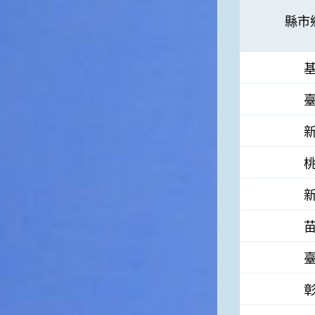
徵。☆節氣生活大暑節氣裡，
縣市
重要的民俗節慶首推農曆六月
十五日的「半年節」。由於農
曆六月十五日是全年的一半，
所以在這一天拜完神明後，全
家會一起吃「半年圓」，而
「半年圓」是用糯米磨成粉再
和上紅麵搓成的，大多會煮成
甜食來品嚐，象徵意義是團圓
與甜蜜喔！☆節氣俗諺1.「大
暑熱不透，大水風颱到」這句
俗諺的意思是：大暑這一天如
果不熱，就表示氣候不順，今
年內必須特別注意水災或風
災，以免影響到農作物的收成
喔！2.「熱在大小暑，好有雷
陣雨」這句俗諺的意思是：
大、小暑時節，炎夏天氣常常
熱得讓人受不了，還好常會有
午後雷陣雨出現，藉此舒緩了
炎夏所帶來的酷熱。