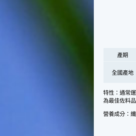
天氣十分酷熱，很多人因為熱
到受不了，就不顧面子把衣服
脫掉，這樣子不但不禮貌，也
失去君子風範了。在夏天裡，
午後下場雷陣雨是稀鬆平常
的，不過如果連著好幾天都沒
有下雷陣雨的話，可就要注意
天氣預報，看看是否有颱風要
來了，並且做好防颱準備。因
產期
為這個時節是颱風最頻繁的時
節，而這種情形是颱風即將大
舉來襲的警訊喔！☆節氣小農
全國產地
夫這個時節是二期水稻插秧的
好時機，所以田區所需要的水
量會增加，如果在這時候發生
特性：通常運
乾旱缺水的情形，就會迫使農
為最佳佐料
夫們休耕。相反的，如果因颱
風來襲帶來過多的雨水，就會
營養成分：
毀掉農夫們辛苦栽種的作物。
所以民間有「大暑大落大死，
無落無死」這句諺語，表示大
暑時節的雨水量對稻作的生長