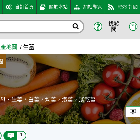
自訂首頁
關於本站
網站導覽
RSS 訂閱
找發
問
生產地圖
生薑
圖
薑母、生姜，白薑，均薑，泡薑，淡乾薑
1