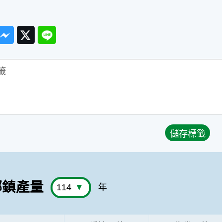
ook
Messenger
Twitter
Line
鄉鎮產量
年