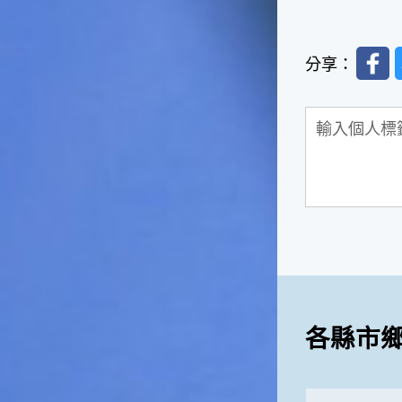
影響很大。☆節氣小漁夫在這
個時節，台灣周圍的海域大多
Faceb
佈滿暖水魚群，如：東北海域
分享：
有魷魚，基隆外海有小卷、赤
宗，彰化海域則有黃鰭鯛等漁
獲。這些都是漁夫們漁獲的重
點海域喔！不過，夏天吃海鮮
除了享受美味之外，一定要相
當重視保鮮和衛生的問題，因
為溫度太高容易發生食物腐
化、變質的問題。若是吃了不
新鮮、不乾淨的東西，可是會
生病的喲！☆節氣小園丁有句
話說「大暑吃鳳梨」，表示這
個時節的鳳梨最好吃，味道最
甜美，是品嚐的好時機喔！鳳
梨不僅是水果，它也被當成烹
各縣市
調菜餚時的甜美食材，十分可
口。鳳梨的閩南語發音和「旺
來」雷同，所以也被用來作為
祈求平安吉祥、生意興隆的象