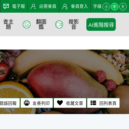
電子報
註冊會員
會員登入
字級
小
中
大
查主
翻圖
搜影
AI進階搜尋
題
鑑
音
:::
錯誤回報
友善列印
收藏文章
回列表頁