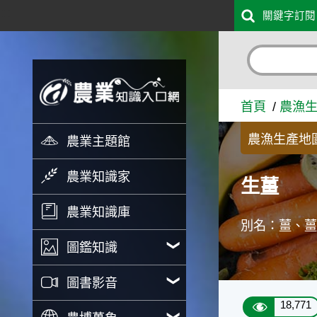
:::
關鍵字訂閱
跳到主要內容
生薑 - 農業知識入口網
首頁
農漁
農漁生產地
農業主題館
農業知識家
生薑
農業知識庫
別名：薑、
圖鑑知識
圖書影音
18,771