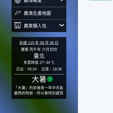
農博萬象
農漁生產地圖
農業懶人包
民國 115 年 08 月 06 日
農曆 丙午年 六月廿四
臺北
多雲時陰 27~34 ℃
日出：05:24
日落：18:36
大暑
?
「大暑」的前後是一年中天氣
最熱的時候，所以會特別感到
氣候炙熱難耐。有句俗話「小
暑大暑無君子」，它的意思是
說：小暑、大暑這兩個節氣的