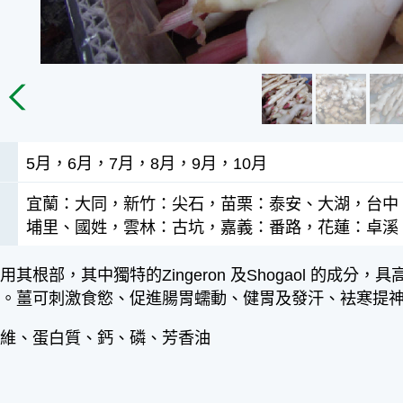
5月，6月，7月，8月，9月，10月
宜蘭：大同，新竹：尖石，苗栗：泰安、大湖，台中
埔里、國姓，雲林：古坑，嘉義：番路，花蓮：卓溪
用其根部，其中獨特的Zingeron 及Shogaol 的成
品。薑可刺激食慾、促進腸胃蠕動、健胃及發汗、袪寒提
纖維、蛋白質、鈣、磷、芳香油