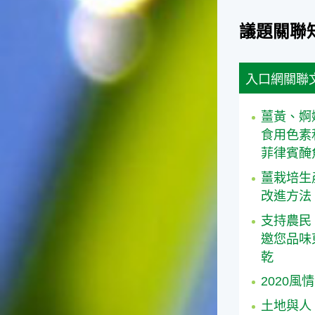
議題關聯
入口網關聯
薑黃、婀
食用色素
菲律賓醃
薑栽培生
改進方法
支持農民
邀您品味
乾
2020風
土地與人 