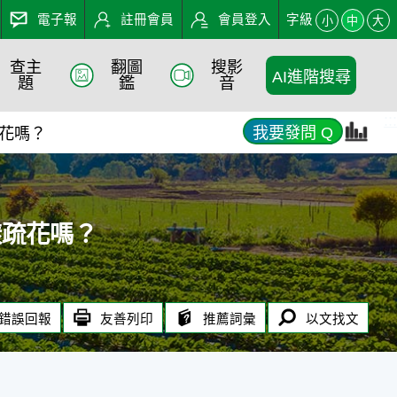
電子報
註冊會員
會員登入
字級
小
中
大
查主
翻圖
搜影
AI進階搜尋
- 農業知識入口網
題
鑑
音
:::
我要發問 Q
疏花嗎？
樣疏花嗎？
錯誤回報
友善列印
推薦詞彙
以文找文