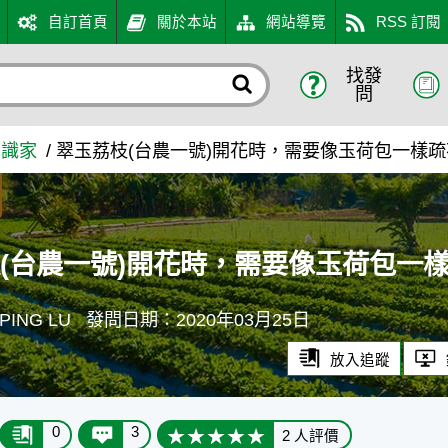
自訂首頁
關於本站
網站導覽
RSS 訂閱
找發
，需要像玉荷包一樣疏花嗎？ 
問
知識家
翠玉荔枝(台農一號)開花時，需要像玉荷包一樣
(台農一號)開花時，需要像玉荷包一
ING LU
發問日期：2020年03月25日
放入追蹤
0
3
2 人評價