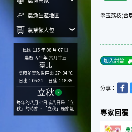
農博萬象
農漁生產地圖
翠玉荔枝(台
農業懶人包
民國 115 年 08 月 07 日
農曆 丙午年 六月廿五
加入討論
臺北
陰時多雲短暫陣雨 27~34 ℃
日出：05:24
日落：18:35
Faceb
分享：
立秋
?
每年的八月七日或八日是「立
秋」的時節。「立秋」是節氣
專家回覆
邁入秋涼的先聲，表示酷熱難
熬的夏天即將過去，涼爽舒適
的秋天就要來了。不過，由於
農