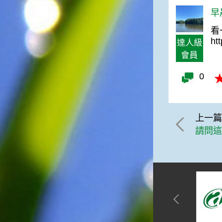
一般家庭在喜慶時常選用的水
早
果。在民間，人們相信吃了龍
看
眼肉，子孫會做大官，而且龍
ht
眼又稱為「福圓」，所以有句
達人級
俗諺是這麼說的：「食福圓生
會員
子生孫中狀元」，可見龍眼在
民間流傳的說法中是種有「福
0
氣」的水果喔！◎節氣生活在
這個節氣裡，最重要的節日就
是八月八日的父親節了。或許
因為父親節不一定逢到星期日
上一
的關係，父親節在感覺上似乎
請問這
沒有母親節來得熱絡。不過，
父親為家庭付出的辛苦與努力
可不亞於母親喔！小朋友應該
趁著一年一度的父親節，對爸
爸表達出心中的敬重與關愛，
相信平日辛勞的爸爸知道你的
心意後，一定會非常高興的。
◎節氣俗諺1.「雷打秋，年冬
高地半收，低地水漂流」這句