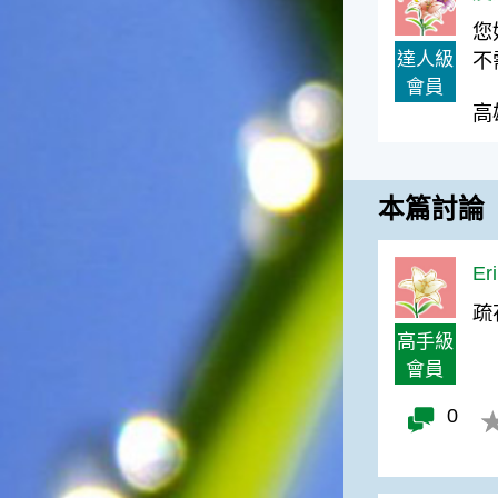
台灣屬於亞熱帶氣候，所以此
時的實際氣候和節氣名稱會不
您
太一致，天氣依然十分炎熱，
達人級
不
大概要再經過兩個月後，才能
會員
感受到明顯的季節改變。◎節
高
氣小農夫我國以農立國，在大
暑過後，秋天的開始是以「立
秋」節氣為準。農夫們一定要
趕在立秋前後完成插秧工作，
本篇討論
否則再晚的話，就會影響稻作
的生長。因為二期稻作最怕的
是遇上低溫期，稻子會長不
Er
好，所以選對時機插秧播種是
很重要的。◎節氣小漁夫在這
疏
個時節，台灣周圍海域的水溫
高手級
仍然偏高，所以此時的漁獲還
會員
是多屬於暖水魚，例如東部的
海域可以捕獲到鮮美的立翅旗
0
魚，在高雄外海有小串、烏
賊，澎湖附近則有鰆、蝦可以
捕獲。◎節氣小園丁這個節氣
是龍眼的盛產期，「龍眼」是