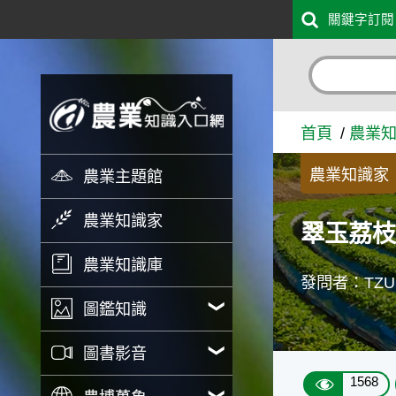
:::
關鍵字訂閱
跳到主要內容
翠玉荔枝(台農一號)開花時
首頁
農業
農業知識家
農業主題館
農業知識家
翠玉荔枝
農業知識庫
發問者：TZUP
圖鑑知識
圖書影音
1568