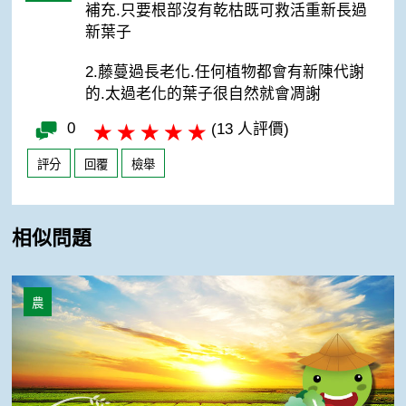
補充.只要根部沒有乾枯既可救活重新長過
新葉子
2.藤蔓過長老化.任何植物都會有新陳代謝
的.太過老化的葉子很自然就會凋謝
0
(13 人評價)
評分
回覆
檢舉
相似問題
地瓜整顆埋進土裡會發芽嗎？
農