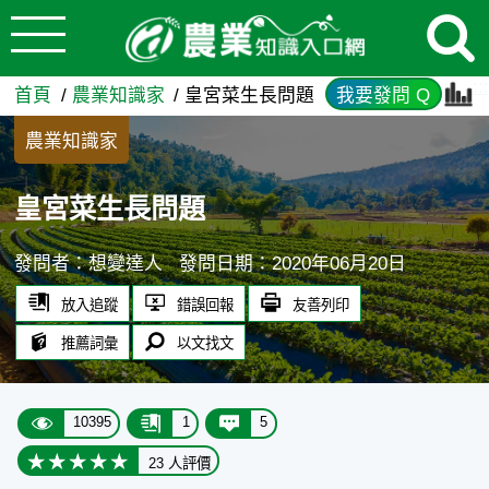
:::
跳到主要內容
皇宮菜生長問題 - 農業知識入
:::
首頁
農業知識家
皇宮菜生長問題
我要發問 Q
農業知識家
皇宮菜生長問題
發問者：想變達人
發問日期：2020年06月20日
放入追蹤
錯誤回報
友善列印
推薦詞彙
以文找文
10395
1
5
23 人評價