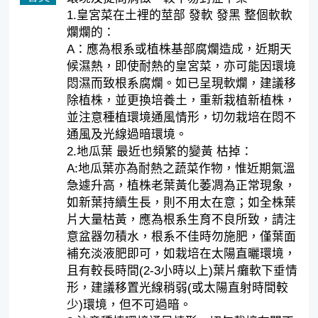
1.皇宮菜在土裡的莖部 發軟 發黑 整個軟軟
爛爛的：
A：應為根系或植株基部腐爛造成，近期天
候濕熱，即使耐熱的皇宮菜，亦可能因環境
悶濕而致根系腐爛。如已呈現軟爛，建議移
除植株，並更換培養土，重新栽植新植株，
並注意種植環境通風情形，切勿栽培在悶不
通風及光線過暗環境。
2.地瓜葉 最近也頻繁的變黃 枯掉：
A:地瓜葉亦為耐熱之蔬菜作物，惟近期氣溫
急遽升高，植株老葉黃化萎凋為正常現象，
如新葉持續生長，則不用太在意；如全株葉
片大量枯黃，應為根系生育不良所致，請注
意盆器勿積水，根系不佳時勿施肥，僅葉面
補充淡液肥即可，如栽培在太陽直曬環境，
且有較長時間(2-3小時以上)葉片癱軟下垂情
形，建議移置光線稍弱(或太陽直射時間較
少)環境，但不可過暗。