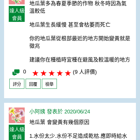
地瓜葉多為春夏季節的作物 秋冬時因為氣
達人級
溫較低
會員
地瓜葉生長緩慢 甚至會枯萎而死亡
你的地瓜葉從根部最近的地方開始變黃就是
徵兆
建議你在種植時宜種在避風及較溫暖的地方
0
(9 人評價)
評分
回覆
檢舉
小阿姨 發表於 2020/06/24
地瓜葉 會變黃有幾個原因
達人級
1.水份太少.水份不足造成乾枯.應即時給水
會員