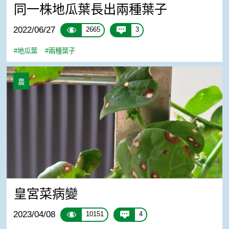
同一株地瓜葉長出兩種葉子
2022/06/27
2665
3
#地瓜葉
#兩種葉子
皇宮菜病變
農
皇宮菜病變
2023/04/08
10151
4