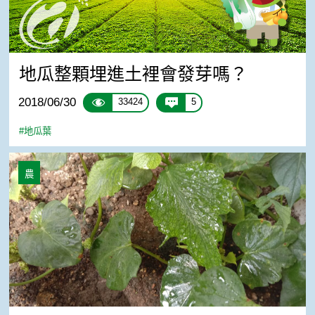
地瓜整顆埋進土裡會發芽嗎？
2018/06/30
33424
5
#地瓜葉
同一株地瓜葉長出兩種葉子
農