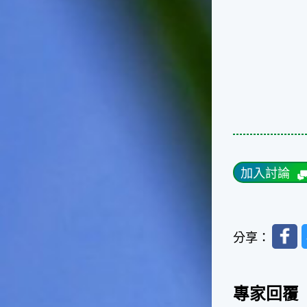
台灣屬於亞熱帶氣候，所以此
時的實際氣候和節氣名稱會不
太一致，天氣依然十分炎熱，
大概要再經過兩個月後，才能
感受到明顯的季節改變。◎節
氣小農夫我國以農立國，在大
暑過後，秋天的開始是以「立
秋」節氣為準。農夫們一定要
趕在立秋前後完成插秧工作，
否則再晚的話，就會影響稻作
的生長。因為二期稻作最怕的
是遇上低溫期，稻子會長不
加入討論
好，所以選對時機插秧播種是
很重要的。◎節氣小漁夫在這
個時節，台灣周圍海域的水溫
仍然偏高，所以此時的漁獲還
Faceb
是多屬於暖水魚，例如東部的
分享：
海域可以捕獲到鮮美的立翅旗
魚，在高雄外海有小串、烏
賊，澎湖附近則有鰆、蝦可以
專家回覆
捕獲。◎節氣小園丁這個節氣
是龍眼的盛產期，「龍眼」是