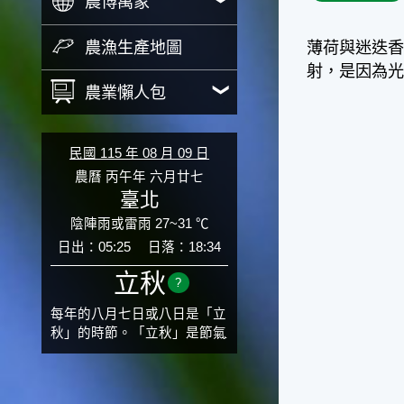
農博萬象
農漁生產地圖
薄荷與迷迭
射，是因為
農業懶人包
民國 115 年 08 月 09 日
農曆 丙午年 六月廿七
臺北
陰陣雨或雷雨 27~31 ℃
日出：05:25
日落：18:34
立秋
?
每年的八月七日或八日是「立
秋」的時節。「立秋」是節氣
邁入秋涼的先聲，表示酷熱難
熬的夏天即將過去，涼爽舒適
的秋天就要來了。不過，由於