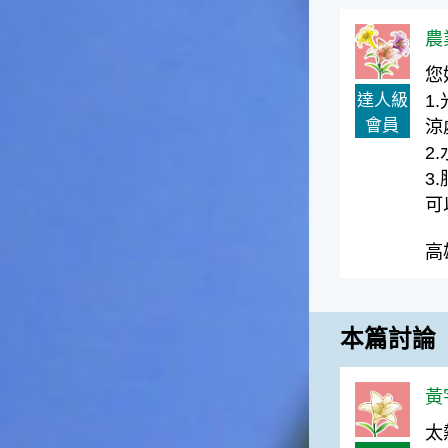
一般家庭在喜慶時常選用的水
農
果。在民間，人們相信吃了龍
眼肉，子孫會做大官，而且龍
您
眼又稱為「福圓」，所以有句
達人級
1
俗諺是這麼說的：「食福圓生
會員
子生孫中狀元」，可見龍眼在
涼
民間流傳的說法中是種有「福
2
氣」的水果喔！◎節氣生活在
3
這個節氣裡，最重要的節日就
可
是八月八日的父親節了。或許
因為父親節不一定逢到星期日
高
的關係，父親節在感覺上似乎
沒有母親節來得熱絡。不過，
父親為家庭付出的辛苦與努力
可不亞於母親喔！小朋友應該
本篇討論
趁著一年一度的父親節，對爸
爸表達出心中的敬重與關愛，
相信平日辛勞的爸爸知道你的
黃宇
心意後，一定會非常高興的。
◎節氣俗諺1.「雷打秋，年冬
太
高地半收，低地水漂流」這句