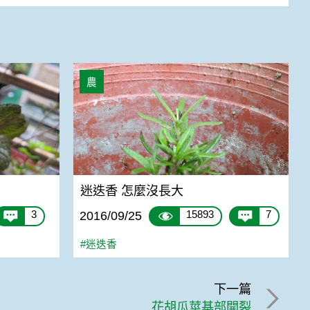
迷迭香 怎麼沒長大
農
迷迭香 怎麼沒長大
3
15893
7
2016/09/25
#迷迭香
下一篇
花胡瓜莖基部開裂