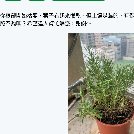
香從根部開始枯萎，葉子看起來很乾、但土壤是濕的，有
光照不夠嗎？希望達人幫忙解惑，謝謝～