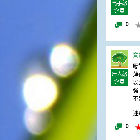
高手級
俗諺的意思是：立秋這一天如
會員
果打雷，對二期水稻的收成會
有不好的影響。所以對農夫而
0
言，立秋日是十分忌諱打雷的
喔！2.「六月秋，快溜溜；七
月秋，秋後油」這句俗諺的意
思是：根據老一輩人的說法，
如果立秋這一天是在農曆六
寶寶
月，則漁民的作業期會比較早
結束；如果「立秋日」在七
應
月，則天氣會持續穩定，今年
達人級
薄
的捕魚季節就會比較長，而漁
會員
以
民們的收入也會相對提高呢！
強
不
迷
0