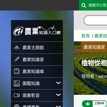
:::
關鍵字訂閱
跳到主要內容
植物從根部開始枯萎 - 農業
首頁
農業
農業知識家
農業主題館
農業知識家
植物從
農業知識庫
發問者：winn
圖鑑知識
圖書影音
19844