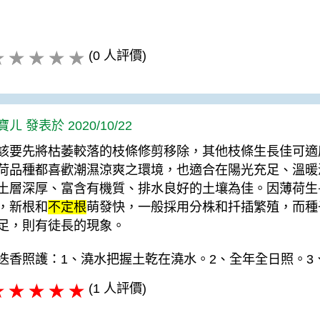
(0 人評價)
ㄦ 發表於 2020/10/22
該要先將枯萎較落的枝條修剪移除，其他枝條生長佳可適
荷品種都喜歡潮濕涼爽之環境，也適合在陽光充足、溫暖
土層深厚、富含有機質、排水良好的土壤為佳。因薄荷生
，新根和
不定根
萌發快，一般採用分株和扦插繁殖，而種
足，則有徒長的現象。
迭香照護：1、澆水把握土乾在澆水。2、全年全日照。3
(1 人評價)