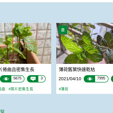
捲曲且密集生長
薄荷舊葉快速乾枯
農
片捲曲且密集生長
薄荷舊葉快速乾枯
5675
3
7995
2021/04/10
捲曲
#葉片密集生長
#薄荷
篇
發芽