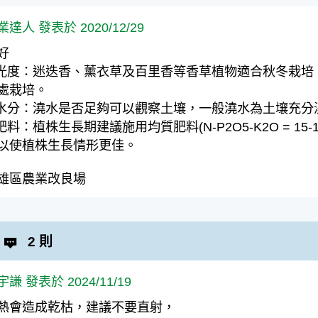
業達人 發表於 2020/12/29
好
.光度：迷迭香、薰衣草及百里香等香草植物適合秋冬栽
處栽培。
.水分：澆水是否足夠可以觀察土壤，一般澆水為土壤充分
.肥料：植株生長期建議施用均質肥料(N-P2O5-K2O = 15-15-1
以使植株生長情形更佳。
雄區農業改良場
2 則
謙 發表於 2024/11/19
熱會造成乾枯，建議不要直射，