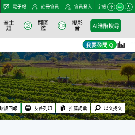
電子報
註冊會員
會員登入
字級
小
中
大
查主
翻圖
搜影
AI進階搜尋
題
鑑
音
:::
我要發問 Q
錯誤回報
友善列印
推薦詞彙
以文找文