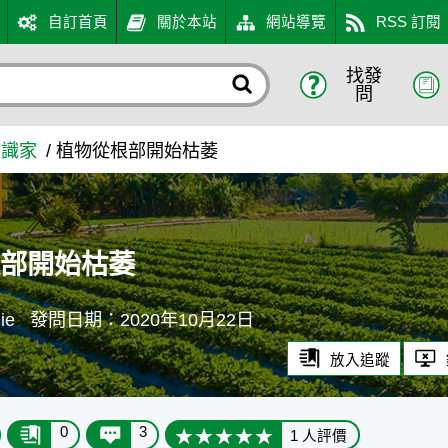
自訂首頁
關於本站
網站導覽
RSS 訂閱
找發
知識入口網
問
知識家
植物從根部開始枯萎
根部開始枯萎
ie
發問日期：2020年10月22日
放入追蹤
0
3
1 人評價