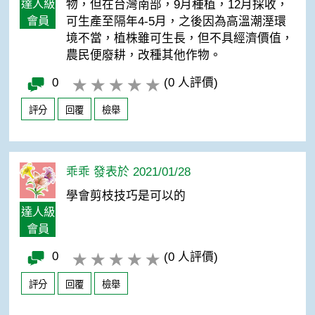
達人級
物，但在台灣南部，9月種植，12月採收，
會員
可生產至隔年4-5月，之後因為高溫潮溼環
境不當，植株雖可生長，但不具經濟價值，
農民便廢耕，改種其他作物。
0
(0 人評價)
評分
回覆
檢舉
乖乖 發表於 2021/01/28
學會剪枝技巧是可以的
達人級
會員
0
(0 人評價)
評分
回覆
檢舉