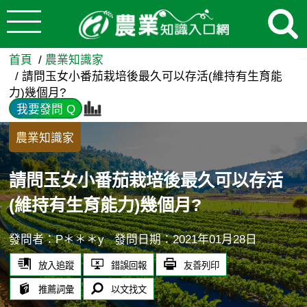
:::
跳到主要內容
請問玉女小番茄栽培後最久可以
:::
首頁
農業知識家
請問玉女小番茄栽培後最久可以存活(維持有生育能
力)幾個月?
我要發問 Q
農業知識家
請問玉女小番茄栽培後最久可以存活
(維持有生育能力)幾個月?
發問者：P＊＊＊y
發問日期：2021年01月28日
放入追蹤
錯誤回報
友善列印
推薦詞彙
以文找文