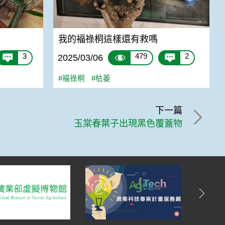
我的褔祿桐這樣還有救嗎
3
479
2
2025/03/06
#褔祿桐
#枯萎
下一篇
玉棠春葉子出現黑色覆蓋物