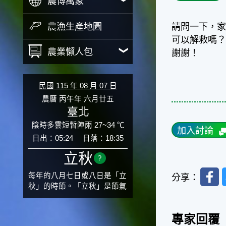
農博萬象
農漁生產地圖
請問一下，
可以解救嗎
農業懶人包
謝謝！
民國 115 年 08 月 07 日
農曆 丙午年 六月廿五
臺北
陰時多雲短暫陣雨 27~34 ℃
加入討論
日出：05:24
日落：18:35
立秋
?
Faceb
每年的八月七日或八日是「立
分享：
秋」的時節。「立秋」是節氣
邁入秋涼的先聲，表示酷熱難
熬的夏天即將過去，涼爽舒適
專家回覆
的秋天就要來了。不過，由於