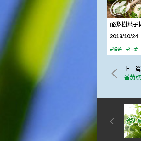
俗諺的意思是：立秋這一天如
果打雷，對二期水稻的收成會
有不好的影響。所以對農夫而
言，立秋日是十分忌諱打雷的
酪梨樹葉子
喔！2.「六月秋，快溜溜；七
2018/10/24
月秋，秋後油」這句俗諺的意
思是：根據老一輩人的說法，
#酪梨
#枯萎
如果立秋這一天是在農曆六
月，則漁民的作業期會比較早
結束；如果「立秋日」在七
上一
月，則天氣會持續穩定，今年
的捕魚季節就會比較長，而漁
番茄
民們的收入也會相對提高呢！