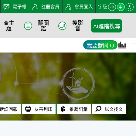
電子報
註冊會員
會員登入
字級
小
中
大
查主
翻圖
搜影
AI進階搜尋
題
鑑
音
:::
我要發問 Q
錯誤回報
友善列印
推薦詞彙
以文找文