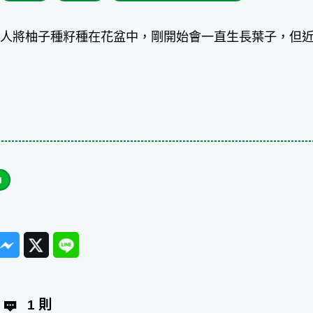
家人將柚子種籽種在花盆中，剛開始會一直生長葉子，但
？
ook
Messenger
Twitter
Line
1 則