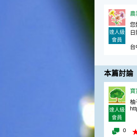
台灣屬於亞熱帶氣候，所以此
時的實際氣候和節氣名稱會不
農
太一致，天氣依然十分炎熱，
大概要再經過兩個月後，才能
您
感受到明顯的季節改變。◎節
達人級
日
氣小農夫我國以農立國，在大
會員
暑過後，秋天的開始是以「立
台
秋」節氣為準。農夫們一定要
趕在立秋前後完成插秧工作，
否則再晚的話，就會影響稻作
的生長。因為二期稻作最怕的
本篇討論
是遇上低溫期，稻子會長不
好，所以選對時機插秧播種是
很重要的。◎節氣小漁夫在這
寶寶
個時節，台灣周圍海域的水溫
仍然偏高，所以此時的漁獲還
柚
是多屬於暖水魚，例如東部的
ht
達人級
海域可以捕獲到鮮美的立翅旗
會員
魚，在高雄外海有小串、烏
賊，澎湖附近則有鰆、蝦可以
0
捕獲。◎節氣小園丁這個節氣
是龍眼的盛產期，「龍眼」是