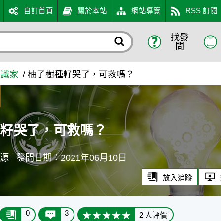
自訂首頁
關於本站
網站導覽
RSS 訂閱
找發
- 農業知識入口網
問
知識家
柚子樹種籽哭了，可救嗎？
種籽哭了，可救嗎？
成源
發問日期：2021年06月10日
放入追蹤
0
3
2 人評價