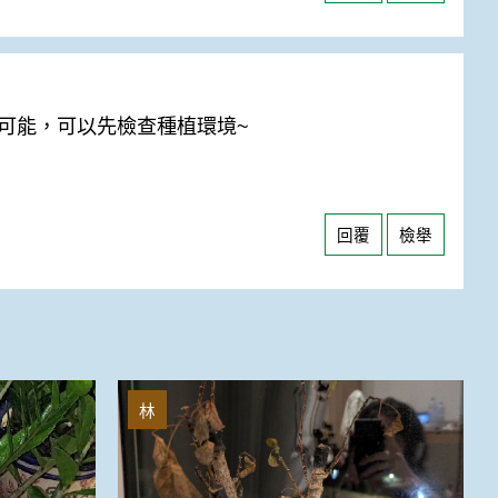
可能，可以先檢查種植環境~
回覆
檢舉
我的褔祿桐這樣還有救嗎
林