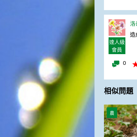
一般家庭在喜慶時常選用的水
果。在民間，人們相信吃了龍
眼肉，子孫會做大官，而且龍
洛奇
眼又稱為「福圓」，所以有句
俗諺是這麼說的：「食福圓生
造
子生孫中狀元」，可見龍眼在
達人級
民間流傳的說法中是種有「福
會員
氣」的水果喔！◎節氣生活在
這個節氣裡，最重要的節日就
0
是八月八日的父親節了。或許
因為父親節不一定逢到星期日
的關係，父親節在感覺上似乎
沒有母親節來得熱絡。不過，
父親為家庭付出的辛苦與努力
相似問題
可不亞於母親喔！小朋友應該
趁著一年一度的父親節，對爸
酪梨樹葉子掉
爸表達出心中的敬重與關愛，
農
相信平日辛勞的爸爸知道你的
心意後，一定會非常高興的。
◎節氣俗諺1.「雷打秋，年冬
高地半收，低地水漂流」這句