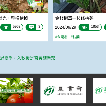
掉光，整棵枯掉
金錢樹單一枝條枯萎
5963
3
1853
2024/09/29
#金錢樹
#枯萎
篇
熬過夏季，入秋後是否會結番茄