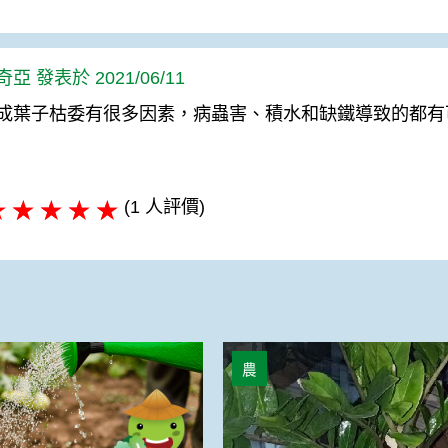
亞 發表於 2021/06/11
成葉子枯委有很多因素，病蟲害、積水和缺鐵導致的都有
(1 人評價)
光，整棵枯掉
金錢樹單一枝條枯萎
農