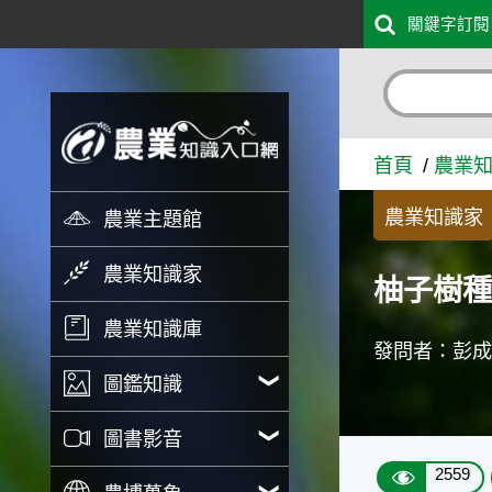
:::
關鍵字訂閱
跳到主要內容
柚子樹種籽哭了，可救嗎？ 
首頁
農業
農業知識家
農業主題館
農業知識家
柚子樹
農業知識庫
發問者：彭
圖鑑知識
圖書影音
2559