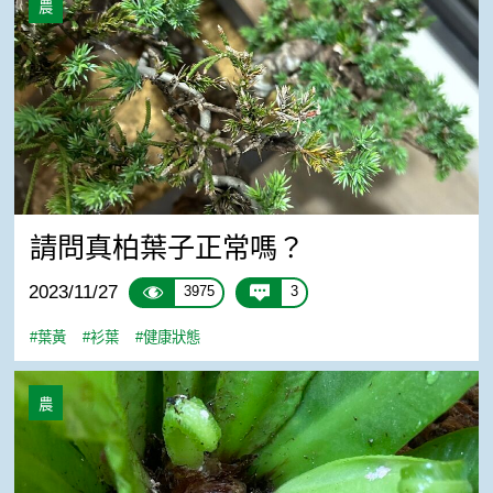
農
請問真柏葉子正常嗎？
2023/11/27
3975
3
#葉黃
#衫葉
#健康狀態
山蘇新芽白白的
農