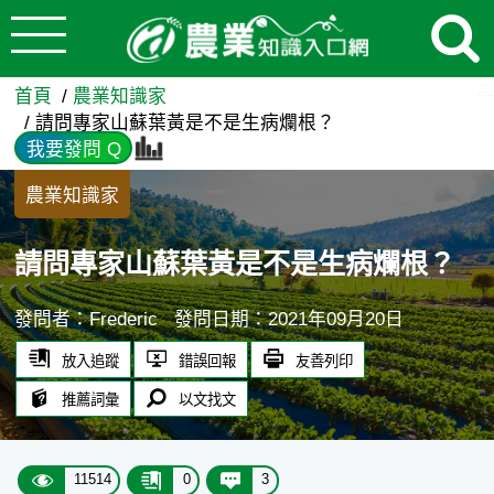
:::
跳到主要內容
請問專家山蘇葉黃是不是生病爛
:::
首頁
農業知識家
請問專家山蘇葉黃是不是生病爛根？
我要發問 Q
農業知識家
請問專家山蘇葉黃是不是生病爛根？
發問者：Frederic
發問日期：2021年09月20日
放入追蹤
錯誤回報
友善列印
推薦詞彙
以文找文
11514
0
3