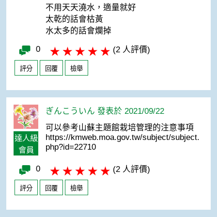
不用天天澆水，適量就好
太乾的話會枯黃
水太多的話會爛掉
0
(2 人評價)
評分
回覆
檢舉
ぎんこういん 發表於 2021/09/22
可以參考山蘇主題館栽培管理的注意事項
https://kmweb.moa.gov.tw/subject/subject.
達人級
php?id=22710
會員
0
(2 人評價)
評分
回覆
檢舉