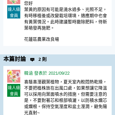
您好
達人級
葉黃的原因有可能是澆水過多、光照不足，
會員
有時移植後或改變栽培環境，適應期中也會
有黃葉情況。此時建議暫時撤除肥料，待新
葉萌發再施肥。
花蓮區農業改良場
本篇討論
2 則
韓涵 發表於 2021/09/22
喜蔭喜溼觀葉植物，夏天室內較悶熱乾燥，
達人級
不要把植株放在出風口處，如果想讓它降溫
會員
可以採用向葉面噴水的措施，但需要注意的
是，不要對著芯和根部噴灑，以防積水爛芯
或爛根。保持空氣溼度和盆土溼潤，避免陽
光直射~