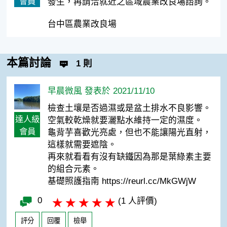
會員
發生，再請洽就近之區域農業改良場諮詢。
台中區農業改良場
本篇討論
1 則
早晨微風 發表於 2021/11/10
檢查土壤是否過濕或是盆土排水不良影響。
達人級
空氣較乾燥就要灑點水維持一定的濕度。
會員
龜背芋喜歡光亮處，但也不能讓陽光直射，
這樣就需要遮陰。
再來就看看有沒有缺鐵因為那是葉綠素主要
的組合元素。
基礎照護指南 https://reurl.cc/MkGWjW
0
(1 人評價)
評分
回覆
檢舉