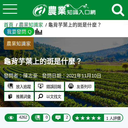
:::
跳到主要內容
龜背芋葉上的斑是什麼？ - 
:::
首頁
農業知識家
龜背芋葉上的斑是什麼？
我要發問 Q
農業知識家
龜背芋葉上的斑是什麼？
發問者：陳志豪
發問日期：2021年11月10日
放入追蹤
錯誤回報
友善列印
推薦詞彙
以文找文
4262
0
2
1 人評價