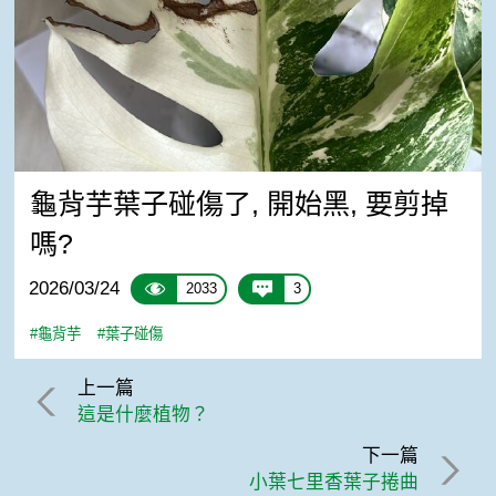
龜背芋葉子碰傷了, 開始黑, 要剪掉
嗎?
2026/03/24
2033
3
#龜背芋
#葉子碰傷
上一篇
這是什麼植物？
下一篇
小葉七里香葉子捲曲