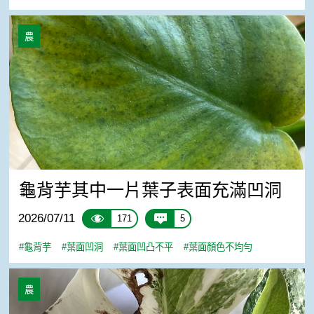
龜背芋其中一片葉子表面充滿凹洞
農
龜背芋其中一片葉子表面充滿凹洞
2026/07/11
171
5
#龜背芋
#葉面凹洞
#葉面凹凸不平
#葉面顏色不均勻
龜背芋葉子碰傷了, 開始黑, 要剪掉嗎?
農