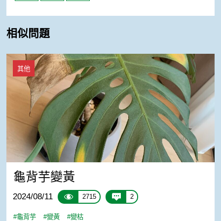
相似問題
龜背芋變黃
其他
龜背芋變黃
2024/08/11
2715
2
#龜背芋
#變黃
#變枯