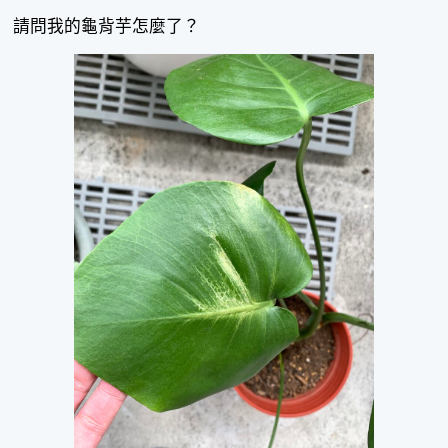
請問我的龜背芋怎麼了？