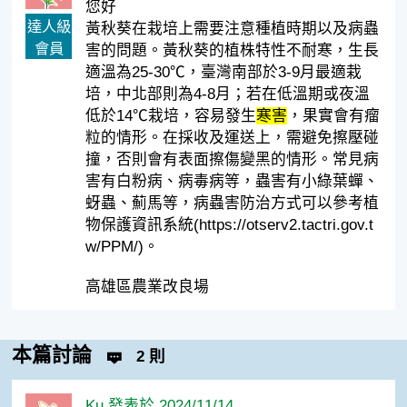
您好
達人級
黃秋葵在栽培上需要注意種植時期以及病蟲
會員
害的問題。黃秋葵的植株特性不耐寒，生長
適溫為25-30℃，臺灣南部於3-9月最適栽
培，中北部則為4-8月；若在低溫期或夜溫
低於14℃栽培，容易發生
寒害
，果實會有瘤
粒的情形。在採收及運送上，需避免擦壓碰
撞，否則會有表面擦傷變黑的情形。常見病
害有白粉病、病毒病等，蟲害有小綠葉蟬、
蚜蟲、薊馬等，病蟲害防治方式可以參考植
物保護資訊系統(https://otserv2.tactri.gov.t
w/PPM/)。
高雄區農業改良場
本篇討論
2 則
Ku 發表於 2024/11/14