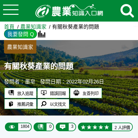
:::
跳到主要內容
有關秋葵產業的問題 - 農業
:::
首頁
農業知識家
有關秋葵產業的問題
我要發問 Q
農業知識家
有關秋葵產業的問題
發問者：墨皂
發問日期：2022年02月26日
放入追蹤
錯誤回報
友善列印
推薦詞彙
以文找文
1804
0
3
2 人評價