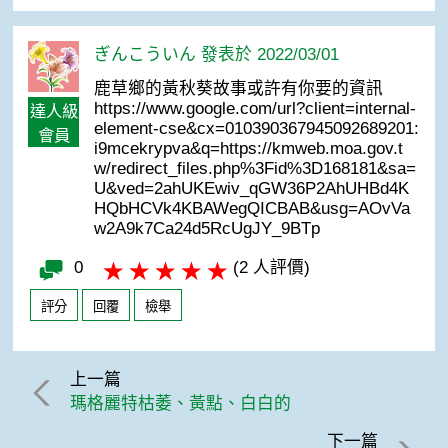
ぎんこういん 發表於 2022/03/01
鹿草鄉的黃秋葵故事或許有你要的資訊
https://www.google.com/url?client=internal-
達人級
element-cse&cx=010390367945092689201:
會員
i9mcekrypva&q=https://kmweb.moa.gov.t
w/redirect_files.php%3Fid%3D168181&sa=
U&ved=2ahUKEwiv_qGW36P2AhUHBd4K
HQbHCVk4KBAWegQICBAB&usg=AOvVa
w2A9k7Ca24d5RcUgJY_9BTp
0
(2 人評價)
評分
回覆
檢舉
上一篇
瑪格麗特枯萎、黃點、白白的
下一篇