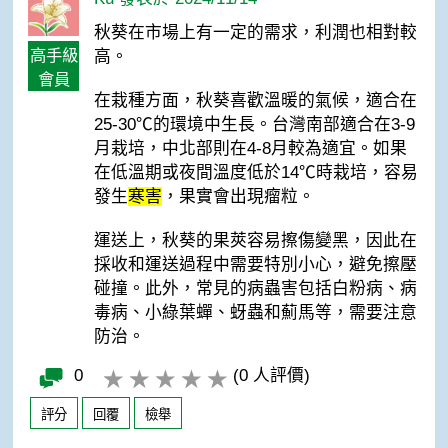
秋葵在市場上有一定的需求，利潤也相對較
高手級
高。
會員
在栽種方面，秋葵喜歡溫暖的氣候，適合在
25-30℃的環境中生長。台灣南部適合在3-9
月栽培，中北部則在4-8月較為適宜。如果
在低溫期或夜間溫度低於14℃時栽培，容易
發生
寒害
，果實會出現瘤粒。
運送上，秋葵的果莢容易擦傷變黑，因此在
採收和運送過程中需要特別小心，避免擦壓
碰撞。此外，常見的病蟲害包括白粉病、病
毒病、小綠葉蟬、蚜蟲和薊馬等，需要注意
防治。
0
(0 人評價)
評分
回覆
檢舉