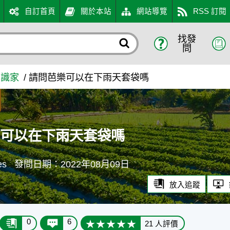
自訂首頁
關於本站
網站導覽
RSS 訂閱
找發
 - 農業知識入口網
問
知識家
請問芭樂可以在下雨天套袋嗎
樂可以在下雨天套袋嗎
s
發問日期：2022年08月09日
放入追蹤
0
6
21 人評價