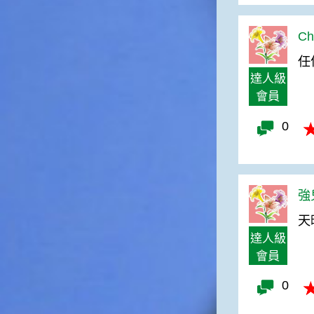
一般家庭在喜慶時常選用的水
果。在民間，人們相信吃了龍
Ch
眼肉，子孫會做大官，而且龍
眼又稱為「福圓」，所以有句
任
俗諺是這麼說的：「食福圓生
達人級
子生孫中狀元」，可見龍眼在
會員
民間流傳的說法中是種有「福
氣」的水果喔！◎節氣生活在
0
這個節氣裡，最重要的節日就
是八月八日的父親節了。或許
因為父親節不一定逢到星期日
的關係，父親節在感覺上似乎
沒有母親節來得熱絡。不過，
強兒
父親為家庭付出的辛苦與努力
天
可不亞於母親喔！小朋友應該
趁著一年一度的父親節，對爸
達人級
爸表達出心中的敬重與關愛，
會員
相信平日辛勞的爸爸知道你的
心意後，一定會非常高興的。
0
◎節氣俗諺1.「雷打秋，年冬
高地半收，低地水漂流」這句