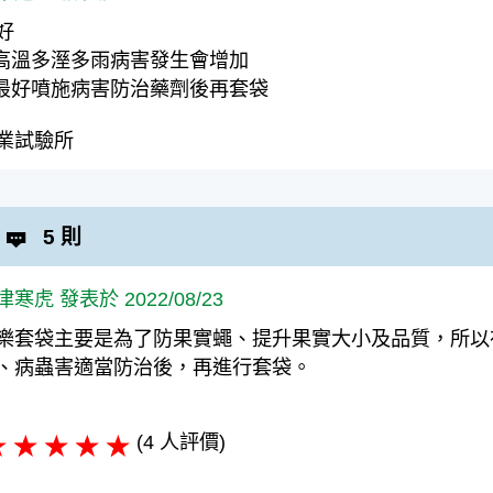
好
.高溫多溼多雨病害發生會增加
.最好噴施病害防治藥劑後再套袋
業試驗所
5 則
津寒虎 發表於 2022/08/23
樂套袋主要是為了防果實蠅、提升果實大小及品質，所以
、病蟲害適當防治後，再進行套袋。
(4 人評價)