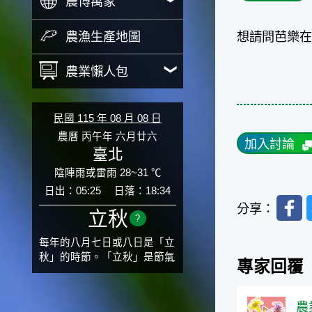
農博萬象
農漁生產地圖
想請問芭樂在
農業懶人包
民國 115 年 08 月 08 日
農曆 丙午年 六月廿六
加入討論
臺北
陰陣雨或雷雨 28~31 ℃
日出：05:25
日落：18:34
Faceb
分享：
立秋
?
每年的八月七日或八日是「立
秋」的時節。「立秋」是節氣
專家回覆
邁入秋涼的先聲，表示酷熱難
熬的夏天即將過去，涼爽舒適
的秋天就要來了。不過，由於
農