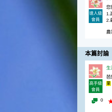
台灣屬於亞熱帶氣候，所以此
時的實際氣候和節氣名稱會不
您
太一致，天氣依然十分炎熱，
達人級
1
大概要再經過兩個月後，才能
會員
2
感受到明顯的季節改變。◎節
氣小農夫我國以農立國，在大
農
暑過後，秋天的開始是以「立
秋」節氣為準。農夫們一定要
趕在立秋前後完成插秧工作，
否則再晚的話，就會影響稻作
本篇討論
的生長。因為二期稻作最怕的
是遇上低溫期，稻子會長不
好，所以選對時機插秧播種是
生
很重要的。◎節氣小漁夫在這
個時節，台灣周圍海域的水溫
芭
仍然偏高，所以此時的漁獲還
高手級
果
是多屬於暖水魚，例如東部的
會員
海域可以捕獲到鮮美的立翅旗
魚，在高雄外海有小串、烏
0
賊，澎湖附近則有鰆、蝦可以
捕獲。◎節氣小園丁這個節氣
是龍眼的盛產期，「龍眼」是