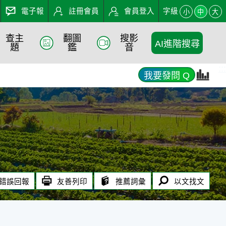
電子報
註冊會員
會員登入
字級
小
中
大
查主
翻圖
搜影
AI進階搜尋
題
鑑
音
:::
我要發問 Q
錯誤回報
友善列印
推薦詞彙
以文找文