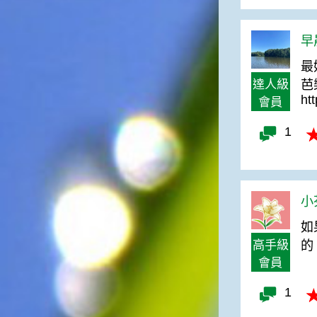
俗諺的意思是：立秋這一天如
果打雷，對二期水稻的收成會
有不好的影響。所以對農夫而
早
言，立秋日是十分忌諱打雷的
最
喔！2.「六月秋，快溜溜；七
達人級
月秋，秋後油」這句俗諺的意
芭
思是：根據老一輩人的說法，
ht
會員
如果立秋這一天是在農曆六
月，則漁民的作業期會比較早
1
結束；如果「立秋日」在七
月，則天氣會持續穩定，今年
的捕魚季節就會比較長，而漁
民們的收入也會相對提高呢！
小芬
如
高手級
的
會員
1