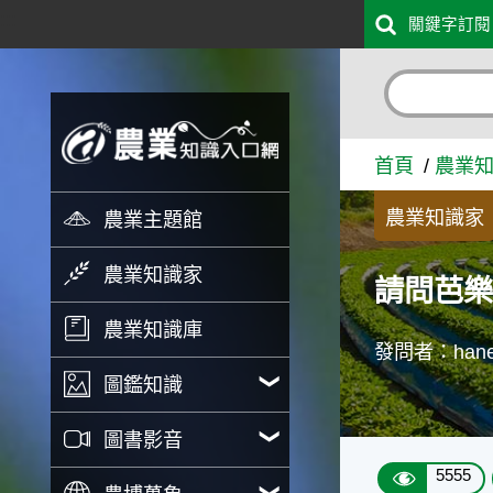
:::
關鍵字訂閱
跳到主要內容
請問芭樂可以在下雨天套袋嗎
首頁
農業
農業知識家
農業主題館
農業知識家
請問芭
農業知識庫
發問者：hane
圖鑑知識
圖書影音
5555