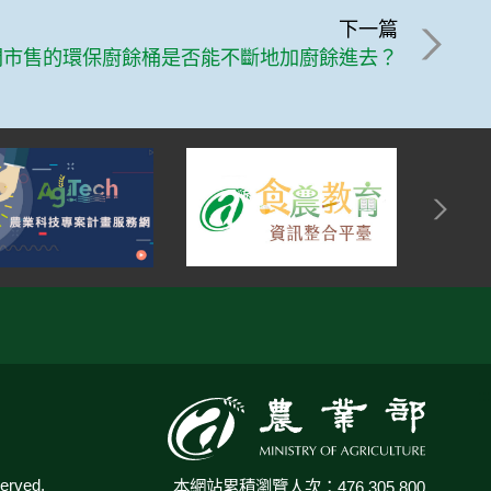
下一篇
問市售的環保廚餘桶是否能不斷地加廚餘進去？
:::
rved.
本網站累積瀏覽人次：476,305,800