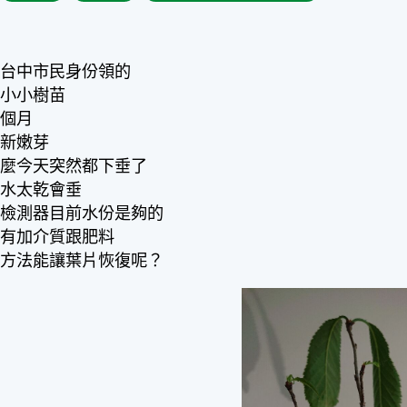
以台中市民身份領的
棵小小樹苗
一個月
出新嫩芽
什麼今天突然都下垂了
說水太乾會垂
度檢測器目前水份是夠的
都有加介質跟肥料
麼方法能讓葉片恢復呢？