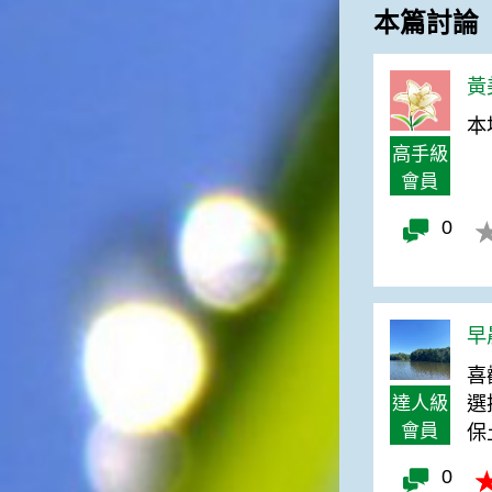
俗諺的意思是：立秋這一天如
本篇討論
果打雷，對二期水稻的收成會
有不好的影響。所以對農夫而
言，立秋日是十分忌諱打雷的
黃美
喔！2.「六月秋，快溜溜；七
本
月秋，秋後油」這句俗諺的意
高手級
思是：根據老一輩人的說法，
如果立秋這一天是在農曆六
會員
月，則漁民的作業期會比較早
結束；如果「立秋日」在七
0
月，則天氣會持續穩定，今年
的捕魚季節就會比較長，而漁
民們的收入也會相對提高呢！
早
喜
達人級
選
會員
保
0