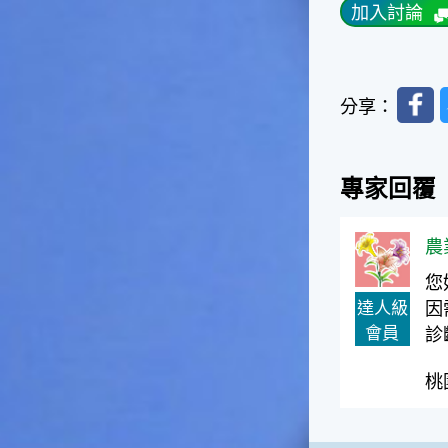
加入討論
一般家庭在喜慶時常選用的水
果。在民間，人們相信吃了龍
眼肉，子孫會做大官，而且龍
眼又稱為「福圓」，所以有句
Faceb
俗諺是這麼說的：「食福圓生
分享：
子生孫中狀元」，可見龍眼在
民間流傳的說法中是種有「福
氣」的水果喔！◎節氣生活在
專家回覆
這個節氣裡，最重要的節日就
是八月八日的父親節了。或許
因為父親節不一定逢到星期日
農
的關係，父親節在感覺上似乎
沒有母親節來得熱絡。不過，
您
父親為家庭付出的辛苦與努力
達人級
因
可不亞於母親喔！小朋友應該
會員
診
趁著一年一度的父親節，對爸
爸表達出心中的敬重與關愛，
相信平日辛勞的爸爸知道你的
桃
心意後，一定會非常高興的。
◎節氣俗諺1.「雷打秋，年冬
高地半收，低地水漂流」這句