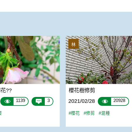
??
櫻花樹修剪
林
花??
櫻花樹修剪
1139
3
20928
2021/02/28
櫻
#櫻花
#修剪
#混種