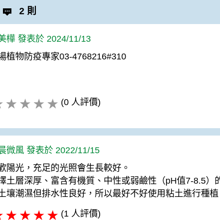
2 則
樺 發表於 2024/11/13
場植物防疫專家03-4768216#310
(0 人評價)
晨微風 發表於 2022/11/15
歡陽光，充足的光照會生長較好。
擇土層深厚、富含有機質、中性或弱鹼性（pH值7-8.5
土壤潮濕但排水性良好，所以最好不好使用粘土進行種植
(1 人評價)