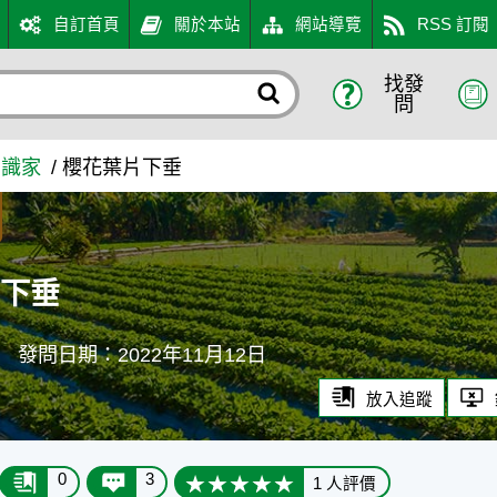
自訂首頁
關於本站
網站導覽
RSS 訂閱
找發
口網
問
知識家
櫻花葉片下垂
片下垂
g
發問日期：2022年11月12日
放入追蹤
0
3
1 人評價