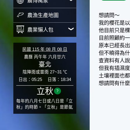
農博萬象
農漁生產地圖
想請問～
我的櫻花是
農業懶人包
他目前只是
目前照顧約
原本已經長
民國 115 年 08 月 08 日
但不曉得為
農曆 丙午年 六月廿六
查資料有人
臺北
但我有插濕
陰陣雨或雷雨 27~31 ℃
土壤裡面也
日出：05:25
日落：18:34
想請問有什
立秋
?
每年的八月七日或八日是「立
秋」的時節。「立秋」是節氣
邁入秋涼的先聲，表示酷熱難
熬的夏天即將過去，涼爽舒適
的秋天就要來了。不過，由於