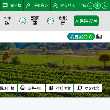
電子報
註冊會員
會員登入
字級
小
中
大
查主
翻圖
搜影
AI進階搜尋
題
鑑
音
:::
我要發問 Q
錯誤回報
友善列印
推薦詞彙
以文找文