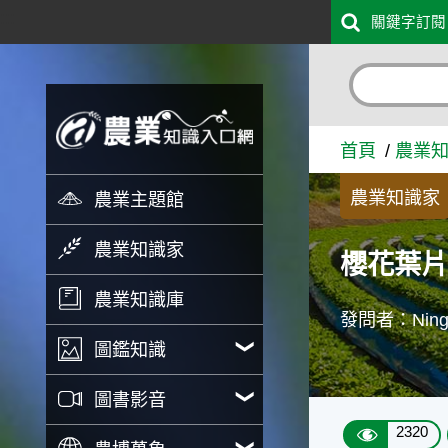
:::
關鍵字訂閱
跳到主要內容
櫻花葉片下垂 - 農業知識入
首頁
農業
農業知識家
農業主題館
農業知識家
櫻花葉
農業知識庫
發問者：Nin
圖鑑知識
圖書影音
2320