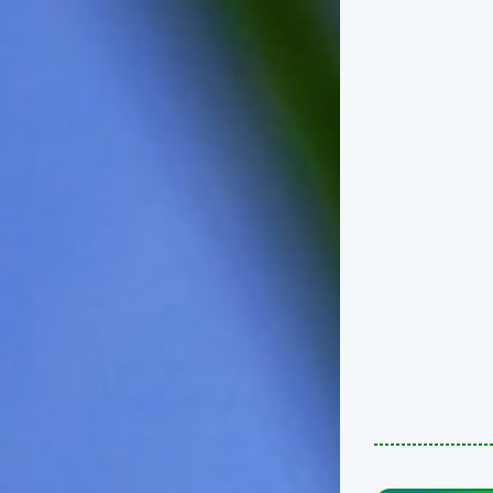
台灣屬於亞熱帶氣候，所以此
時的實際氣候和節氣名稱會不
太一致，天氣依然十分炎熱，
大概要再經過兩個月後，才能
感受到明顯的季節改變。◎節
氣小農夫我國以農立國，在大
暑過後，秋天的開始是以「立
秋」節氣為準。農夫們一定要
趕在立秋前後完成插秧工作，
否則再晚的話，就會影響稻作
的生長。因為二期稻作最怕的
是遇上低溫期，稻子會長不
好，所以選對時機插秧播種是
很重要的。◎節氣小漁夫在這
個時節，台灣周圍海域的水溫
仍然偏高，所以此時的漁獲還
是多屬於暖水魚，例如東部的
海域可以捕獲到鮮美的立翅旗
魚，在高雄外海有小串、烏
賊，澎湖附近則有鰆、蝦可以
捕獲。◎節氣小園丁這個節氣
是龍眼的盛產期，「龍眼」是