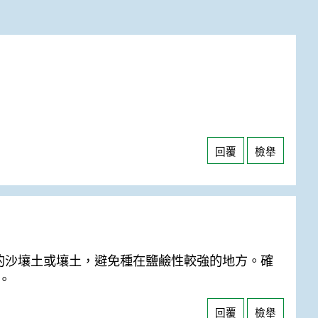
回覆
檢舉
）的沙壤土或壤土，避免種在鹽鹼性較強的地方。確
。
回覆
檢舉