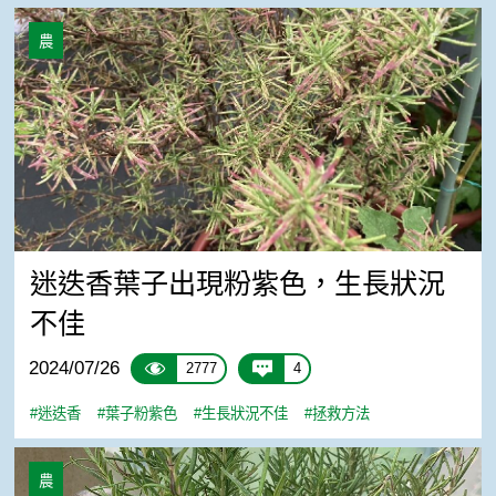
迷迭香葉子出現粉紫色，生長狀況不佳
農
迷迭香葉子出現粉紫色，生長狀況
不佳
2024/07/26
2777
4
#迷迭香
#葉子粉紫色
#生長狀況不佳
#拯救方法
植物從根部開始枯萎
農