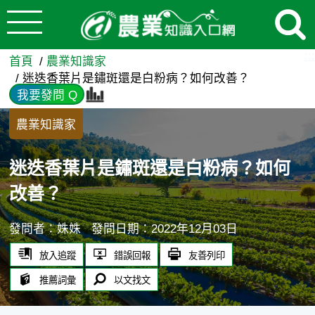
:::
跳到主要內容
迷迭香葉片是鏽斑還是白粉病？
:::
首頁
農業知識家
迷迭香葉片是鏽斑還是白粉病？如何改善？
我要發問 Q
農業知識家
迷迭香葉片是鏽斑還是白粉病？如何
改善？
發問者：姝姝
發問日期：2022年12月03日
放入追蹤
錯誤回報
友善列印
推薦詞彙
以文找文