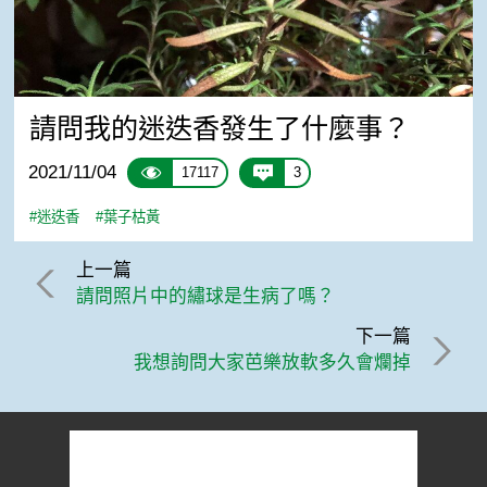
請問我的迷迭香發生了什麼事？
2021/11/04
17117
3
#迷迭香
#葉子枯黃
上一篇
請問照片中的繡球是生病了嗎？
下一篇
我想詢問大家芭樂放軟多久會爛掉