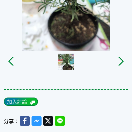
加入討論
Facebook
Messenger
Twitter
Line
分享：