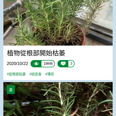
植物從根部開始枯萎
2020/10/22
19848
3
#從根部枯萎
#迷迭香
#薄荷
請問我的迷迭香發生了什麼事？
農