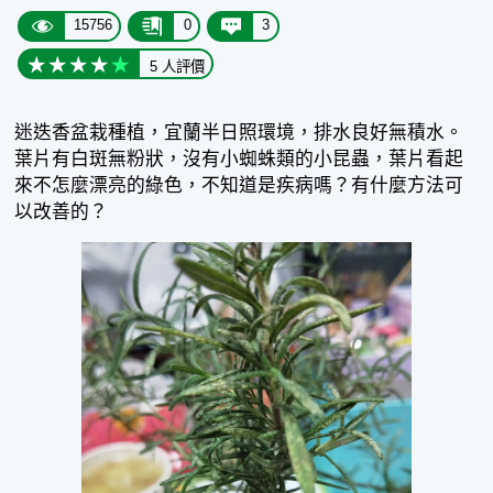
15756
0
3
5 人評價
迷迭香盆栽種植，宜蘭半日照環境，排水良好無積水。
葉片有白斑無粉狀，沒有小蜘蛛類的小昆蟲，葉片看起
來不怎麼漂亮的綠色，不知道是疾病嗎？有什麼方法可
以改善的？