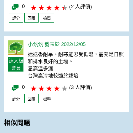
0
(2 人評價)
評分
回覆
檢舉
小甄甄 發表於 2022/12/05
迷迭香耐旱、耐寒能忍受低溫，需充足日照
達人級
和排水良好的土壤。
會員
忌高溫多濕
台灣高冷地較適於栽培
0
(3 人評價)
評分
回覆
檢舉
相似問題