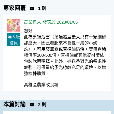
專家回覆
1 則
農業達人 發表於 2023/01/05
您好
達人級
此為葉蟎危害（葉蟎體型最大只有一顆細砂
會員
那麼大，因此看起來不會像一般的小蜘
蛛），可用葵無露或苦楝油防治，葵無露稀
釋倍率200-500倍，苦楝油或其他資材請依
包裝說明稀釋。此外，迷迭香對光的需求性
較強，可盡量給予光線較充足的環境，以增
強植株體質。
高雄區農業改良場
本篇討論
2 則