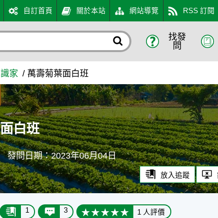
自訂首頁
關於本站
網站導覽
RSS 訂閱
找發
入口網
問
知識家
萬壽菊葉面白班
葉面白班
葉
發問日期：2023年06月04日
放入追蹤
1
3
1 人評價