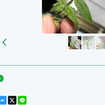
ook
Messenger
Twitter
Line