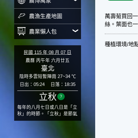
農博萬象
農漁生產地圖
萬壽菊買回
絲。葉面也
農業懶人包
種植環境/地
民國 115 年 08 月 07 日
農曆 丙午年 六月廿五
臺北
陰時多雲短暫陣雨 27~34 ℃
日出：05:24
日落：18:35
立秋
?
每年的八月七日或八日是「立
秋」的時節。「立秋」是節氣
邁入秋涼的先聲，表示酷熱難
熬的夏天即將過去，涼爽舒適
的秋天就要來了。不過，由於