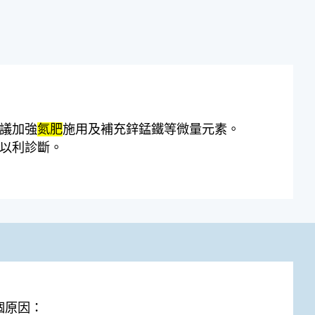
建議加強
氮肥
施用及補充鋅錳鐵等微量元素。
，以利診斷。
幾個原因：