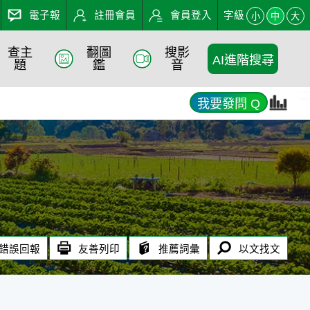
電子報
註冊會員
會員登入
字級
小
中
大
查主
翻圖
搜影
AI進階搜尋
題
鑑
音
:::
我要發問 Q
錯誤回報
友善列印
推薦詞彙
以文找文