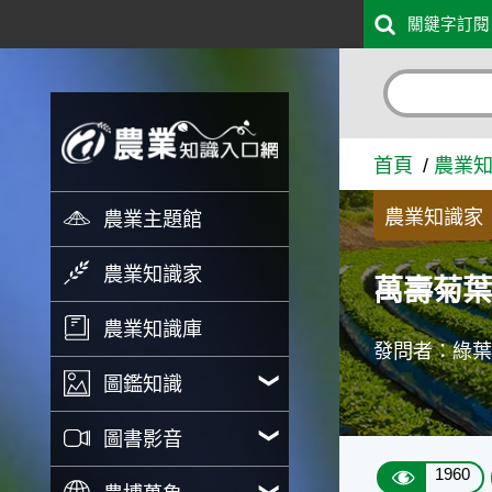
:::
關鍵字訂閱
跳到主要內容
萬壽菊葉面白班 - 農業知識
首頁
農業
農業知識家
農業主題館
農業知識家
萬壽菊
農業知識庫
發問者：綠
圖鑑知識
圖書影音
1960