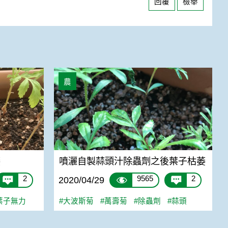
回覆
檢舉
噴灑自製蒜頭汁除蟲劑之後葉子枯萎
農
萎
噴灑自製蒜頭汁除蟲劑之後葉子枯萎
2
9565
2
2020/04/29
葉子無力
#大波斯菊
#萬壽菊
#除蟲劑
#蒜頭