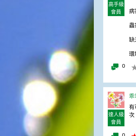
俗諺的意思是：立秋這一天如
高手級
果打雷，對二期水稻的收成會
病
會員
有不好的影響。所以對農夫而
言，立秋日是十分忌諱打雷的
蟲
喔！2.「六月秋，快溜溜；七
月秋，秋後油」這句俗諺的意
缺
思是：根據老一輩人的說法，
如果立秋這一天是在農曆六
環
月，則漁民的作業期會比較早
結束；如果「立秋日」在七
0
月，則天氣會持續穩定，今年
的捕魚季節就會比較長，而漁
民們的收入也會相對提高呢！
乖乖
有
達人級
次
會員
0