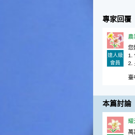
一般家庭在喜慶時常選用的水
果。在民間，人們相信吃了龍
專家回覆
眼肉，子孫會做大官，而且龍
眼又稱為「福圓」，所以有句
俗諺是這麼說的：「食福圓生
農
子生孫中狀元」，可見龍眼在
民間流傳的說法中是種有「福
您
氣」的水果喔！◎節氣生活在
達人級
1
這個節氣裡，最重要的節日就
會員
2
是八月八日的父親節了。或許
因為父親節不一定逢到星期日
的關係，父親節在感覺上似乎
臺
沒有母親節來得熱絡。不過，
父親為家庭付出的辛苦與努力
可不亞於母親喔！小朋友應該
趁著一年一度的父親節，對爸
本篇討論
爸表達出心中的敬重與關愛，
相信平日辛勞的爸爸知道你的
心意後，一定會非常高興的。
耀元
◎節氣俗諺1.「雷打秋，年冬
萬
高地半收，低地水漂流」這句