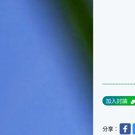
台灣屬於亞熱帶氣候，所以此
時的實際氣候和節氣名稱會不
太一致，天氣依然十分炎熱，
大概要再經過兩個月後，才能
感受到明顯的季節改變。◎節
氣小農夫我國以農立國，在大
暑過後，秋天的開始是以「立
秋」節氣為準。農夫們一定要
趕在立秋前後完成插秧工作，
否則再晚的話，就會影響稻作
的生長。因為二期稻作最怕的
是遇上低溫期，稻子會長不
好，所以選對時機插秧播種是
很重要的。◎節氣小漁夫在這
個時節，台灣周圍海域的水溫
仍然偏高，所以此時的漁獲還
加入討論
是多屬於暖水魚，例如東部的
海域可以捕獲到鮮美的立翅旗
魚，在高雄外海有小串、烏
賊，澎湖附近則有鰆、蝦可以
Faceb
捕獲。◎節氣小園丁這個節氣
分享：
是龍眼的盛產期，「龍眼」是