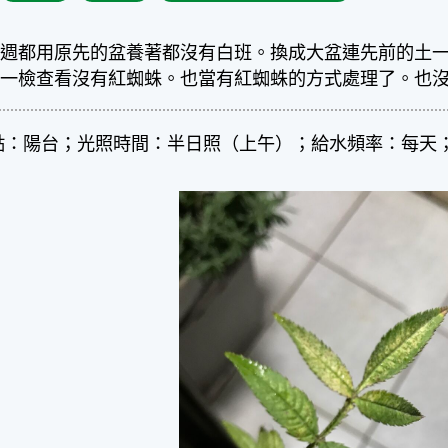
一週都用原先的盆養著都沒有白班。換成大盆連先前的土
一一檢查看沒有紅蜘蛛。也當有紅蜘蛛的方式處理了。也
點：陽台；光照時間：半日照（上午）；給水頻率：每天