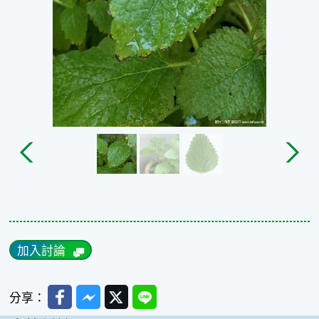
加入討論
Facebook
Messenger
Twitter
Line
分享：