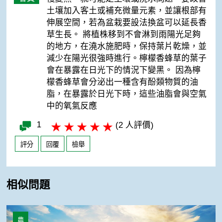
土壤加入客土或補充微量元素，並讓根部有
伸展空間，若為盆栽要設法換盆可以延長香
草生長。 將植株移到不會淋到雨陽光足夠
的地方，在澆水施肥時，保持葉片乾燥，並
減少在陽光很強時進行。檸檬香蜂草的葉子
會在暴露在日光下的情況下變黑。 因為檸
檬香蜂草會分泌出一種含有酚類物質的油
脂，在暴露於日光下時，這些油脂會與空氣
中的氧氣反應
1
(2 人評價)
評分
回覆
檢舉
相似問題
甜菊怕熱風嗎?
農