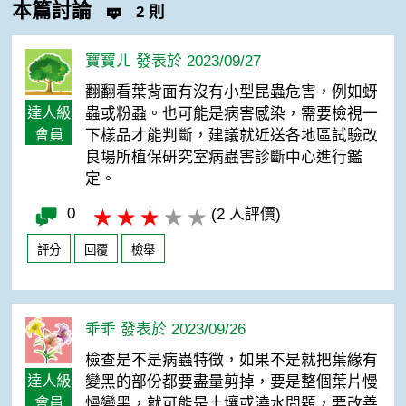
本篇討論
2 則
寶寶ㄦ 發表於 2023/09/27
翻翻看葉背面有沒有小型昆蟲危害，例如蚜
達人級
蟲或粉蝨。也可能是病害感染，需要檢視一
會員
下樣品才能判斷，建議就近送各地區試驗改
良場所植保研究室病蟲害診斷中心進行鑑
定。
0
(2 人評價)
評分
回覆
檢舉
乖乖 發表於 2023/09/26
檢查是不是病蟲特徵，如果不是就把葉緣有
達人級
變黑的部份都要盡量剪掉，要是整個葉片慢
會員
慢變黑，就可能是土壤或澆水問題，要改善