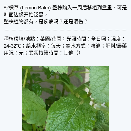
柠檬草 (Lemon Balm) 整株购入一周后移植到盆里，可是
叶面边缘开始泛黑，
整株植物都有，是疾病吗？还是晒伤？
種植環境/地點：菜園/花圃；光照時間：全日照；溫度：
24-32℃；給水頻率：每天；給水方式：噴灌；肥料/農藥
用況：无；異狀持續時間：其他（）