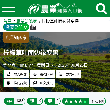
:::
跳到主要內容
柠檬草叶面边缘变黑 - 農業
:::
首頁
農業知識家
柠檬草叶面边缘变黑
我要發問 Q
農業知識家
柠檬草叶面边缘变黑
發問者：ima_y7
發問日期：2023年09月26日
放入追蹤
錯誤回報
友善列印
推薦詞彙
以文找文
1383
0
2
4 人評價