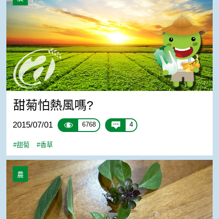
甜菊怕熱風嗎?
2015/07/01
6768
4
#甜菊
#香草
羅勒種子採收
農