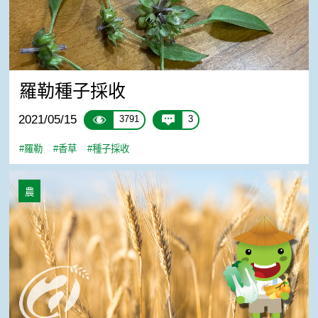
羅勒種子採收
2021/05/15
3791
3
#羅勒
#香草
#種子採收
香草產業的發展趨勢?
農