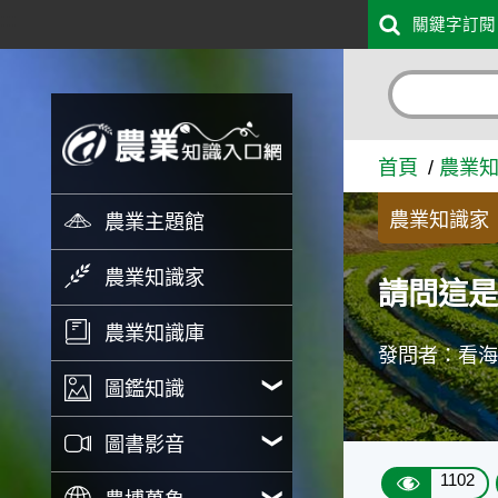
:::
關鍵字訂閱
跳到主要內容
請問這是什麼蛾的幼蟲 - 
首頁
農業
農業知識家
農業主題館
農業知識家
請問這
農業知識庫
發問者：看
圖鑑知識
圖書影音
1102