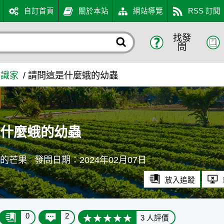
自訂首頁
關於本站
網站導覽
RSS 訂閱
找發
農業知識入口網
問
知識家
請問這是什麼蛾的幼蟲
是什麼蛾的幼蟲
海的芒果
發問日期：2024年02月07日
放入追蹤
0
2
3 人評價