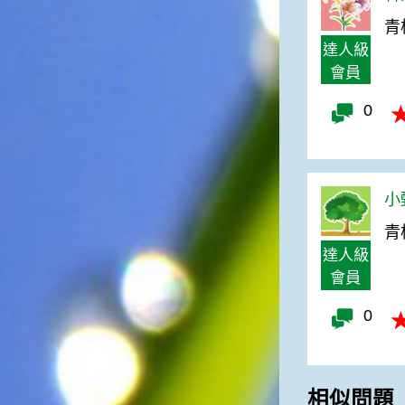
一般家庭在喜慶時常選用的水
青
果。在民間，人們相信吃了龍
達人級
眼肉，子孫會做大官，而且龍
會員
眼又稱為「福圓」，所以有句
俗諺是這麼說的：「食福圓生
0
子生孫中狀元」，可見龍眼在
民間流傳的說法中是種有「福
氣」的水果喔！◎節氣生活在
這個節氣裡，最重要的節日就
是八月八日的父親節了。或許
小甄
因為父親節不一定逢到星期日
的關係，父親節在感覺上似乎
青
沒有母親節來得熱絡。不過，
達人級
父親為家庭付出的辛苦與努力
會員
可不亞於母親喔！小朋友應該
趁著一年一度的父親節，對爸
0
爸表達出心中的敬重與關愛，
相信平日辛勞的爸爸知道你的
心意後，一定會非常高興的。
◎節氣俗諺1.「雷打秋，年冬
相似問題
高地半收，低地水漂流」這句