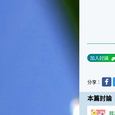
台灣屬於亞熱帶氣候，所以此
時的實際氣候和節氣名稱會不
太一致，天氣依然十分炎熱，
大概要再經過兩個月後，才能
感受到明顯的季節改變。◎節
氣小農夫我國以農立國，在大
暑過後，秋天的開始是以「立
秋」節氣為準。農夫們一定要
趕在立秋前後完成插秧工作，
否則再晚的話，就會影響稻作
的生長。因為二期稻作最怕的
加入討論
是遇上低溫期，稻子會長不
好，所以選對時機插秧播種是
很重要的。◎節氣小漁夫在這
個時節，台灣周圍海域的水溫
Faceb
分享：
仍然偏高，所以此時的漁獲還
是多屬於暖水魚，例如東部的
海域可以捕獲到鮮美的立翅旗
本篇討論
魚，在高雄外海有小串、烏
賊，澎湖附近則有鰆、蝦可以
捕獲。◎節氣小園丁這個節氣
韓涵
是龍眼的盛產期，「龍眼」是