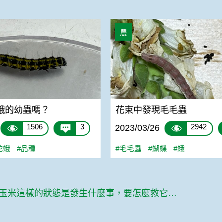
的幼蟲嗎？
花束中發現毛毛蟲
農
蛾的幼蟲嗎？
花束中發現毛毛蟲
1506
3
2942
2023/03/26
駝蛾
#品種
#毛毛蟲
#蝴蝶
#蛾
想請問玉米這樣的狀態是發生什麼事，要怎麼救它？麻煩了