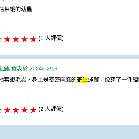
枯葉蛾的幼蟲
(1 人評價)
甄 發表於 2024/02/16
枯葉蛾毛蟲，身上是密密麻麻的
寄生
蜂繭，像穿了一件獨
(2 人評價)