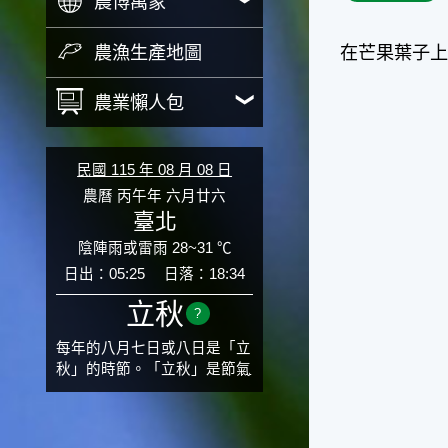
農博萬象
農漁生產地圖
在芒果葉子
農業懶人包
民國 115 年 08 月 08 日
農曆 丙午年 六月廿六
臺北
陰陣雨或雷雨 28~31 ℃
日出：05:25
日落：18:34
立秋
?
每年的八月七日或八日是「立
秋」的時節。「立秋」是節氣
邁入秋涼的先聲，表示酷熱難
熬的夏天即將過去，涼爽舒適
的秋天就要來了。不過，由於