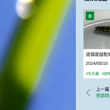
俗諺的意思是：立秋這一天如
果打雷，對二期水稻的收成會
這個是燄駝蛾
有不好的影響。所以對農夫而
農
言，立秋日是十分忌諱打雷的
喔！2.「六月秋，快溜溜；七
月秋，秋後油」這句俗諺的意
思是：根據老一輩人的說法，
如果立秋這一天是在農曆六
月，則漁民的作業期會比較早
結束；如果「立秋日」在七
這個是燄駝
月，則天氣會持續穩定，今年
的捕魚季節就會比較長，而漁
2024/05/10
民們的收入也會相對提高呢！
#毛毛蟲
#燄
上一篇