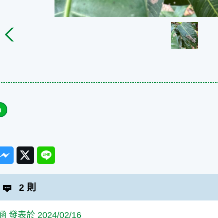
ook
Messenger
Twitter
Line
2 則
 發表於 2024/02/16