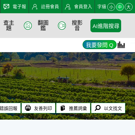
電子報
註冊會員
會員登入
字級
小
中
大
查主
翻圖
搜影
AI進階搜尋
題
鑑
音
:::
我要發問 Q
錯誤回報
友善列印
推薦詞彙
以文找文