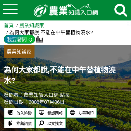
:::
跳到主要內容
為何大家都說,不能在中午替植
:::
首頁
農業知識家
為何大家都說,不能在中午替植物澆水?
我要發問 Q
農業知識家
為何大家都說,不能在中午替植物澆
水?
發問者：農業知識入口網 站長
發問日期：2008年07月06日
放入追蹤
錯誤回報
友善列印
推薦詞彙
以文找文