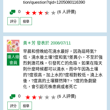
tion/question?qid=1205080116390
0
(6 人評價)
評分
檢舉
黃＊芳 發表於 2008/07/11
早晨和傍晚給花澆水最好，因為這時氣?
達人級
低，澆水後土壤?度和氣?差異小，不至於強
會員
烈刺激花株，引發死亡的危險。如果在陰天
則什麼時候都可以澆水。而中午因為土壤
的?度很高，加上水的?度相對較低。澆上水
後，?度高的土壤驟然降?。?度的急劇變
化，會引起花株患病或者死亡
0
(6 人評價)
評分
檢舉