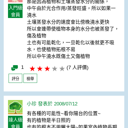
那是因為植物和土壤蒸發水分的關係，
入門級
中午由於光合作用/蒸發旺盛，所以如果一
會員
澆水
土壤蒸發水分的速度會比傍晚澆水更快
所以會連帶使植物本身的水分也被蒸發了，
傷及植物
土也有可能乾化，一旦乾化以後就更不吸
水，也使植物拓根不易
所以中午澆水既傷土又傷植物
1
(7 人評價)
評分
檢舉
小珍 發表於 2008/07/12
有各種的可能性~看你陽台的位置~
達人級
有的植物是半日照的
會員
也有的根本不用曬太陽~如果室內植物長期