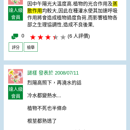
因中午陽光大溫度高.植物的光合作用及
蒸
達人級
散作用
均較大,因此在種灌水使其加速呼吸
會員
作用將會造成植物過度負荷,而影響植物各
部之生理協調性,造成不良後果,
0
(6 人評價)
評分
檢舉
謎樣 發表於 2008/07/11
烈陽高照下，再澆水的話
達人級
冷水都變熱水...
會員
植物不死也半條命
根莖都熟透了