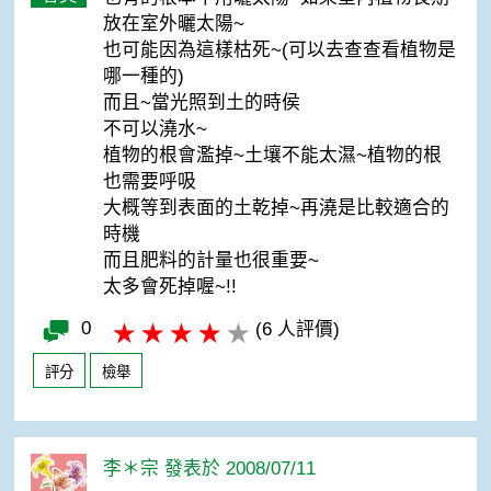
放在室外曬太陽~
也可能因為這樣枯死~(可以去查查看植物是
哪一種的)
而且~當光照到土的時侯
不可以澆水~
植物的根會濫掉~土壤不能太濕~植物的根
也需要呼吸
大概等到表面的土乾掉~再澆是比較適合的
時機
而且肥料的計量也很重要~
太多會死掉喔~!!
0
(6 人評價)
評分
檢舉
李＊宗 發表於 2008/07/11