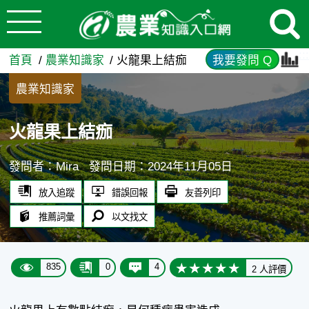
:::
跳到主要內容
火龍果上結痂 - 農業知識入口
:::
首頁
農業知識家
火龍果上結痂
我要發問 Q
農業知識家
火龍果上結痂
發問者：Mira
發問日期：2024年11月05日
放入追蹤
錯誤回報
友善列印
推薦詞彙
以文找文
835
0
4
2 人評價