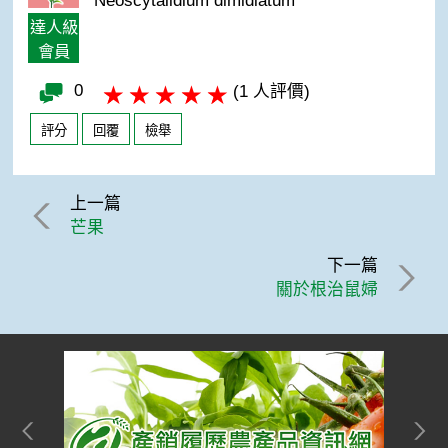
Neoscytalidium dimidiatum
達人級
會員
0
(1 人評價)
評分
回覆
檢舉
上一篇
芒果
下一篇
關於根治鼠婦