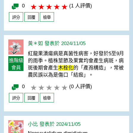
0
(1 人評價)
評分
回覆
檢舉
黃＊如 發表於 2024/11/05
紅龍果潰瘍病是真菌性病害，好發於5至9月
進階級
的雨季。植株莖節及果實均會產生病斑，病
會員
斑後期會產生
木栓化
的「產孢構造」，常被
農民誤以為是傷口「結痂」。
0
(0 人評價)
評分
回覆
檢舉
小比 發表於 2024/11/05