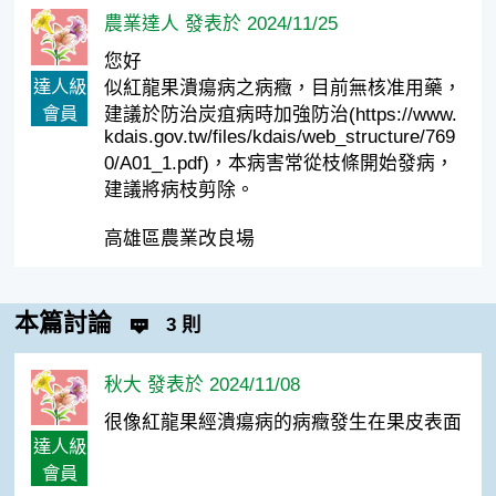
農業達人 發表於 2024/11/25
您好
達人級
似紅龍果潰瘍病之病癥，目前無核准用藥，
會員
建議於防治炭疽病時加強防治(https://www.
kdais.gov.tw/files/kdais/web_structure/769
0/A01_1.pdf)，本病害常從枝條開始發病，
建議將病枝剪除。
高雄區農業改良場
本篇討論
3 則
秋大 發表於 2024/11/08
很像紅龍果經潰瘍病的病癥發生在果皮表面
達人級
會員