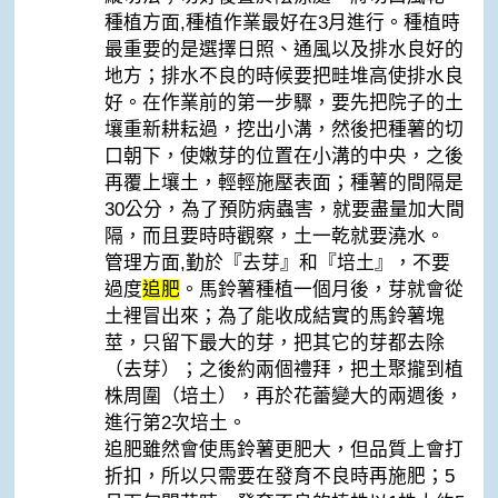
種植方面,種植作業最好在3月進行。種植時
最重要的是選擇日照、通風以及排水良好的
地方；排水不良的時候要把畦堆高使排水良
好。在作業前的第一步驟，要先把院子的土
壤重新耕耘過，挖出小溝，然後把種薯的切
口朝下，使嫩芽的位置在小溝的中央，之後
再覆上壤土，輕輕施壓表面；種薯的間隔是
30公分，為了預防病蟲害，就要盡量加大間
隔，而且要時時觀察，土一乾就要澆水。
管理方面,勤於『去芽』和『培土』，不要
過度
追肥
。馬鈴薯種植一個月後，芽就會從
土裡冒出來；為了能收成結實的馬鈴薯塊
莖，只留下最大的芽，把其它的芽都去除
（去芽）；之後約兩個禮拜，把土聚攏到植
株周圍（培土），再於花蕾變大的兩週後，
進行第2次培土。
追肥雖然會使馬鈴薯更肥大，但品質上會打
折扣，所以只需要在發育不良時再施肥；5