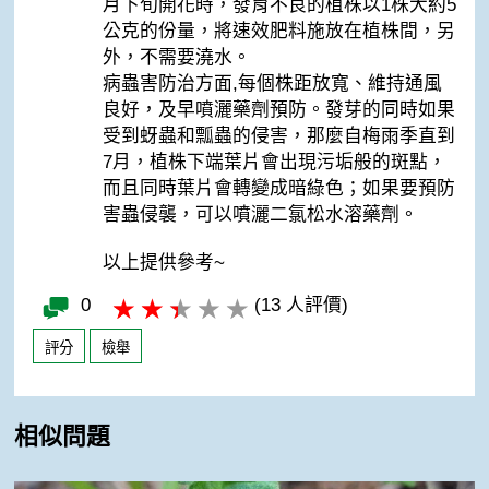
月下旬開花時，發育不良的植株以1株大約5
公克的份量，將速效肥料施放在植株間，另
外，不需要澆水。
病蟲害防治方面,每個株距放寬、維持通風
良好，及早噴灑藥劑預防。發芽的同時如果
受到蚜蟲和瓢蟲的侵害，那麼自梅雨季直到
7月，植株下端葉片會出現污垢般的斑點，
而且同時葉片會轉變成暗綠色；如果要預防
害蟲侵襲，可以噴灑二氯松水溶藥劑。
以上提供參考~
0
(13 人評價)
評分
檢舉
相似問題