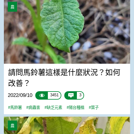
請問馬鈴薯這樣是什麼狀況？如何改善？
農
請問馬鈴薯這樣是什麼狀況？如何
改善？
2022/09/10
3451
3
#馬鈴薯
#病蟲害
#缺乏元素
#陽台種植
#葉子
馬鈴薯兩個月就萎靡，該怎麼辦
農