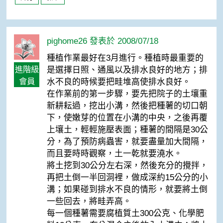
pighome26 發表於 2008/07/18
種植作業最好在3月進行。種植時最重要的
進階級
是選擇日照、通風以及排水良好的地方；排
會員
水不良的時候要把畦堆高使排水良好。
在作業前的第一步驟，要先把院子的土壤重
新耕耘過，挖出小溝，然後把種薯的切口朝
下，使嫩芽的位置在小溝的中央，之後再覆
上壤土，輕輕施壓表面；種薯的間隔是30公
分，為了預防病蟲害，就要盡量加大間隔，
而且要時時觀察，土一乾就要澆水。
將土挖到30公分左右深，然後充分的攪拌，
再把土倒一半回洞裡，做成深約15公分的小
溝；如果碰到排水不良的情形，就要將土倒
一些回去，將畦弄高。
每一個種薯需要腐植質土300公克、化學肥