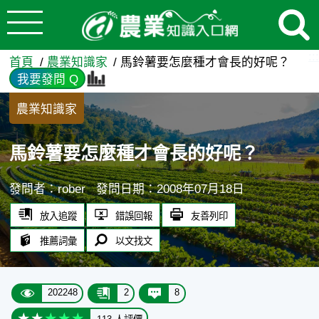
:::
跳到主要內容
馬鈴薯要怎麼種才會長的好呢？
:::
首頁
農業知識家
馬鈴薯要怎麼種才會長的好呢？
我要發問 Q
農業知識家
馬鈴薯要怎麼種才會長的好呢？
發問者：rober
發問日期：2008年07月18日
放入追蹤
錯誤回報
友善列印
推薦詞彙
以文找文
202248
2
8