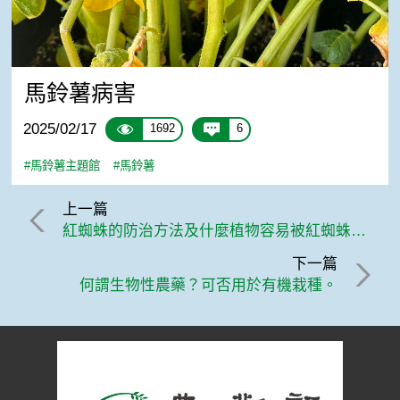
馬鈴薯病害
2025/02/17
1692
6
#馬鈴薯主題館
#馬鈴薯
上一篇
紅蜘蛛的防治方法及什麼植物容易被紅蜘蛛侵襲呢？
下一篇
何謂生物性農藥？可否用於有機栽種。