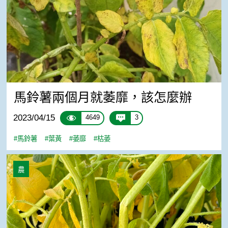
馬鈴薯兩個月就萎靡，該怎麼辦
2023/04/15
4649
3
#馬鈴薯
#葉黃
#萎靡
#枯萎
馬鈴薯病害
農