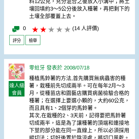
料12公克，充分混合之後放入小溝中；將土
壤回填約3～5公分後放入種薯，再把剩下的
土壤全部覆蓋上去。
0
(14 人評價)
評分
檢舉
零蛀牙 發表於 2008/07/18
種植馬鈴薯的方法,首先購買無病蟲害的種
達人級
薯，栽種前先切成兩半。可在每年2月～3
會員
月，從種苗店和園藝店購買病菌檢驗合格的
種薯；在選擇上要選小顆的，大約60公克，
而且具有1、2個芽的馬鈴薯。
其次,在栽種的2、3天前，記得要把馬鈴薯
切成兩半，這是為了讓種薯的頂端和連接地
下莖的部分能在同一直線上，所以必須採用
縱切法；切好後置於陰涼處，將切口風乾。