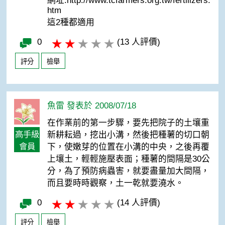
網址:http://www.tcfarmers.org.tw/fertilizers.
htm
這2種都適用
0
(13 人評價)
評分
檢舉
魚雷 發表於 2008/07/18
在作業前的第一步驟，要先把院子的土壤重
高手級
新耕耘過，挖出小溝，然後把種薯的切口朝
會員
下，使嫩芽的位置在小溝的中央，之後再覆
上壤土，輕輕施壓表面；種薯的間隔是30公
分，為了預防病蟲害，就要盡量加大間隔，
而且要時時觀察，土一乾就要澆水。
0
(14 人評價)
評分
檢舉