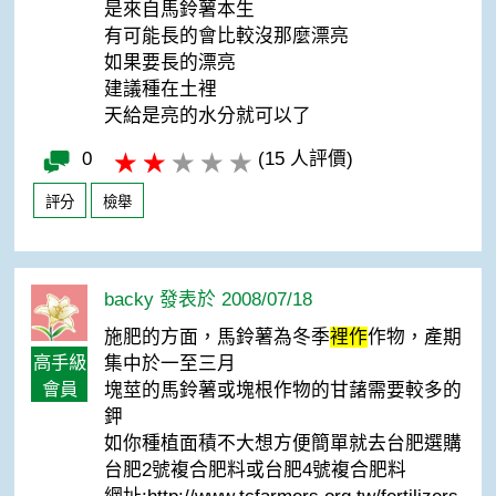
是來自馬鈴薯本生
有可能長的會比較沒那麼漂亮
如果要長的漂亮
建議種在土裡
天給是亮的水分就可以了
0
(15 人評價)
評分
檢舉
backy 發表於 2008/07/18
施肥的方面，馬鈴薯為冬季
裡作
作物，產期
高手級
集中於一至三月
會員
塊莖的馬鈴薯或塊根作物的甘藷需要較多的
鉀
如你種植面積不大想方便簡單就去台肥選購
台肥2號複合肥料或台肥4號複合肥料