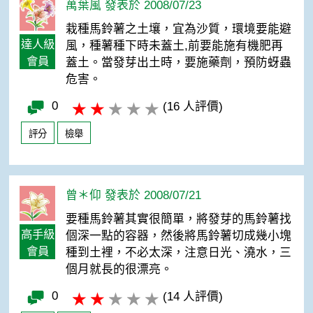
萬葉風 發表於 2008/07/23
栽種馬鈴薯之土壤，宜為沙質，環境要能避
達人級
風，種薯種下時未蓋土,前要能施有機肥再
會員
蓋土。當發芽出土時，要施藥劑，預防蚜蟲
危害。
0
(16 人評價)
評分
檢舉
曾＊仰 發表於 2008/07/21
要種馬鈴薯其實很簡單，將發芽的馬鈴薯找
高手級
個深一點的容器，然後將馬鈴薯切成幾小塊
會員
種到土裡，不必太深，注意日光、澆水，三
個月就長的很漂亮。
0
(14 人評價)