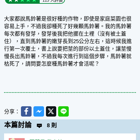
113 人評價
大家都說馬鈴薯是很好種的作物，即使是家庭菜園也很
容易上手，不過我卻種死了好幾顆馬鈴薯。我的馬鈴薯
每次都有發芽，發芽後我把他擺在土裡（沒有被土蓋
住），直到馬鈴薯的嫩芽長到25公分左右，這時候我進
行第一次覆土，書上說要把莖的部份以土蓋住，讓莖慢
慢長出馬鈴薯，不過我每次進行到這個步驟，馬鈴薯就
枯死了，請問要怎麼種馬鈴薯才會活呢？
Facebook
Messenger
Twitter
Line
分享：
本篇討論
8 則