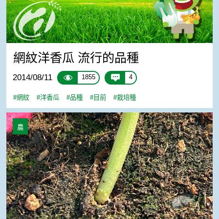
網紋洋香瓜 流行的品種
2014/08/11
1855
4
#網紋
#洋香瓜
#品種
#目前
#栽培種
哈密瓜苗是否要補些土
農