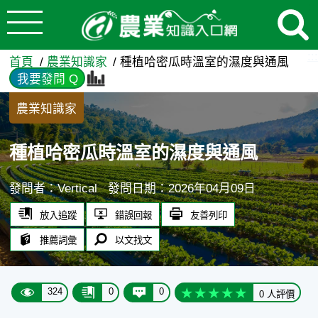
:::
跳到主要內容
種植哈密瓜時溫室的濕度與通風
:::
首頁
農業知識家
種植哈密瓜時溫室的濕度與通風
我要發問 Q
農業知識家
種植哈密瓜時溫室的濕度與通風
發問者：Vertical
發問日期：2026年04月09日
放入追蹤
錯誤回報
友善列印
推薦詞彙
以文找文
324
0
0
0 人評價