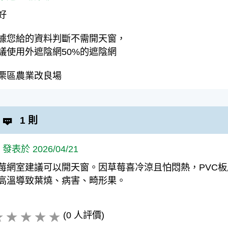
好
據您給的資料判斷不需開天窗，
議使用外遮陰網50%的遮陰網
栗區農業改良場
1 則
i 發表於 2026/04/21
莓網室建議可以開天窗。因草莓喜冷涼且怕悶熱，PVC
高溫導致葉燒、病害、畸形果。
(0 人評價)