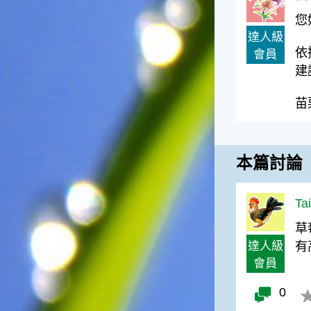
台灣屬於亞熱帶氣候，所以此
時的實際氣候和節氣名稱會不
您
太一致，天氣依然十分炎熱，
達人級
大概要再經過兩個月後，才能
依
會員
感受到明顯的季節改變。◎節
建
氣小農夫我國以農立國，在大
暑過後，秋天的開始是以「立
苗
秋」節氣為準。農夫們一定要
趕在立秋前後完成插秧工作，
否則再晚的話，就會影響稻作
的生長。因為二期稻作最怕的
本篇討論
是遇上低溫期，稻子會長不
好，所以選對時機插秧播種是
很重要的。◎節氣小漁夫在這
Ta
個時節，台灣周圍海域的水溫
仍然偏高，所以此時的漁獲還
草
是多屬於暖水魚，例如東部的
達人級
有
海域可以捕獲到鮮美的立翅旗
會員
魚，在高雄外海有小串、烏
賊，澎湖附近則有鰆、蝦可以
0
捕獲。◎節氣小園丁這個節氣
是龍眼的盛產期，「龍眼」是