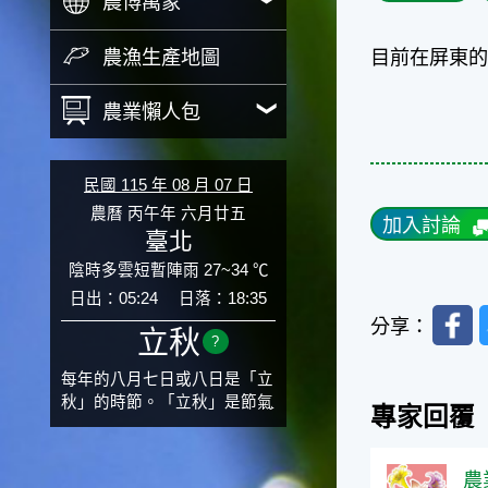
農博萬象
農漁生產地圖
目前在屏東的
農業懶人包
民國 115 年 08 月 07 日
農曆 丙午年 六月廿五
加入討論
臺北
陰時多雲短暫陣雨 27~34 ℃
日出：05:24
日落：18:35
Faceb
分享：
立秋
?
每年的八月七日或八日是「立
秋」的時節。「立秋」是節氣
專家回覆
邁入秋涼的先聲，表示酷熱難
熬的夏天即將過去，涼爽舒適
的秋天就要來了。不過，由於
農