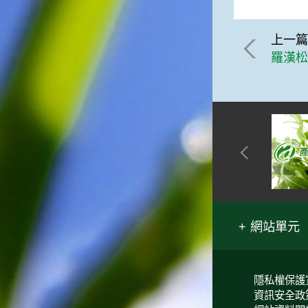
一般家庭在喜慶時常選用的水
果。在民間，人們相信吃了龍
上一
眼肉，子孫會做大官，而且龍
羅漢
眼又稱為「福圓」，所以有句
俗諺是這麼說的：「食福圓生
子生孫中狀元」，可見龍眼在
民間流傳的說法中是種有「福
氣」的水果喔！◎節氣生活在
這個節氣裡，最重要的節日就
是八月八日的父親節了。或許
因為父親節不一定逢到星期日
的關係，父親節在感覺上似乎
沒有母親節來得熱絡。不過，
父親為家庭付出的辛苦與努力
可不亞於母親喔！小朋友應該
網站單元
趁著一年一度的父親節，對爸
爸表達出心中的敬重與關愛，
相信平日辛勞的爸爸知道你的
心意後，一定會非常高興的。
隱私權保護
◎節氣俗諺1.「雷打秋，年冬
資訊安全政
高地半收，低地水漂流」這句