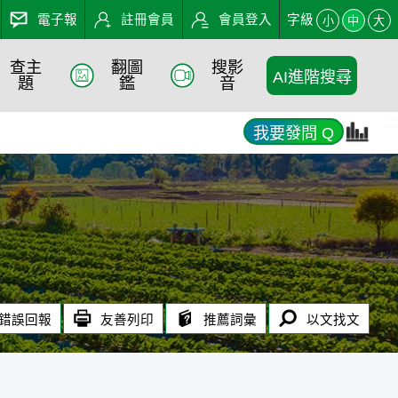
電子報
註冊會員
會員登入
字級
小
中
大
查主
翻圖
搜影
AI進階搜尋
題
鑑
音
:::
我要發問 Q
錯誤回報
友善列印
推薦詞彙
以文找文