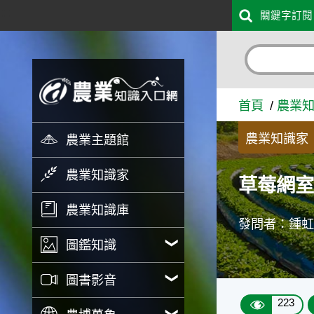
:::
關鍵字訂閱
跳到主要內容
草莓網室需要開天窗嗎 - 
首頁
農業
農業知識家
農業主題館
農業知識家
草莓網
農業知識庫
發問者：鍾
圖鑑知識
圖書影音
223