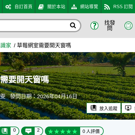
自訂首頁
關於本站
網站導覽
RSS 訂閱
找發
農業知識入口網
問
知識家
草莓網室需要開天窗嗎
室需要開天窗嗎
虹雯
發問日期：2026年04月16日
放入追蹤
0
2
0 人評價