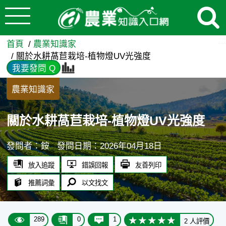
:::
跳到主要內容
關於水耕萵苣栽培-植物燈UV光
:::
首頁
農業知識家
關於水耕萵苣栽培-植物燈UV光強度
我要發問 Q
農業知識家
關於水耕萵苣栽培-植物燈UV光強度
發問者：銨
發問日期：2026年04月18日
放入追蹤
錯誤回報
友善列印
推薦詞彙
以文找文
289
0
1
2 人評價