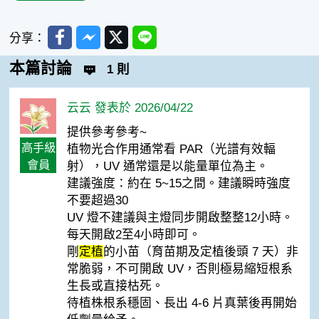
Facebook
Messenger
Twitter
Line
分享：
本篇討論
1 則
云云 發表於 2026/04/22
提供參考參考~
高手級
植物光合作用通常看 PAR（光譜有效輻
會員
射），UV 通常還是以能量單位為主。
建議強度：約在 5~15之間。建議瞬時強度
不要超過30
UV 燈不建議與主燈同步開啟整整12小時。
每天開啟2至4小時即可。
剛
定植
的小苗（育苗期及定植後頭 7 天）非
常脆弱，不可開啟 UV，否則極易縮短根系
生長或直接枯死。
待植株根系穩固、長出 4-6 片真葉後再開始