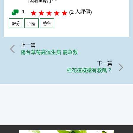
低劑量給予。
1
(2 人評價)
評分
回覆
檢舉
上一篇
陽台草莓高溫生病 需急救
下一篇
桂花這樣還有救嗎？