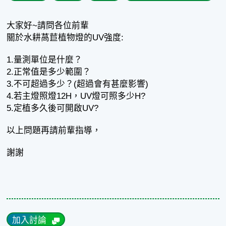
大家好~請問各位前輩
關於水耕萵苣植物燈的UV強度:
1.量測單位是什麼？
2.正常值是多少範圍？
3.不可超過多少？(超過會有甚麼影響)
4.若主燈照燈12H，UV燈可照多少H?
5.定植多久後可開啟UV?
以上問題再請前輩指導，
謝謝
加入討論