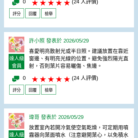
0
(24 人評價)
評分
回覆
檢舉
許小照 發表於 2026/05/29
喜愛明亮散射光或半日照。建議放置在靠近
達人級
窗邊、有明亮光線的位置。避免強烈陽光直
會員
射，否則葉片容易曬傷、焦邊。
0
(24 人評價)
評分
回覆
檢舉
瑋哥 發表於 2026/05/29
放置室內若開冷氣使空氣乾燥，可定期用噴
達人級
霧器向葉面噴水（注意避開葉心，以免積水