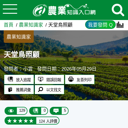
:::
跳到主要內容
天堂鳥照顧 - 農業知識入口網
:::
首頁
農業知識家
天堂鳥照顧
我要發問 Q
農業知識家
天堂鳥照顧
發問者：小雲
發問日期：2026年05月29日
放入追蹤
錯誤回報
友善列印
推薦詞彙
以文找文
129
0
5
124 人評價