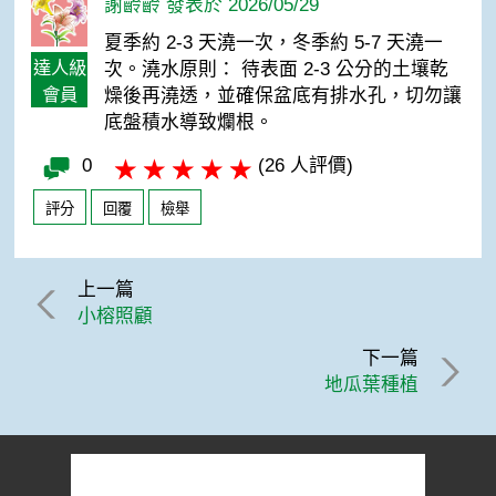
謝齡齡 發表於 2026/05/29
夏季約 2-3 天澆一次，冬季約 5-7 天澆一
達人級
次。澆水原則： 待表面 2-3 公分的土壤乾
會員
燥後再澆透，並確保盆底有排水孔，切勿讓
底盤積水導致爛根。
0
(26 人評價)
評分
回覆
檢舉
上一篇
小榕照顧
下一篇
地瓜葉種植