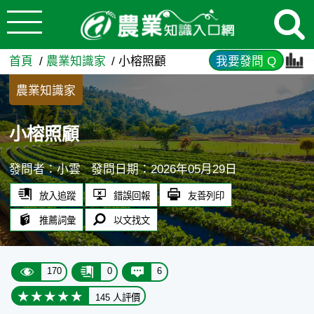
:::
跳到主要內容
小榕照顧 - 農業知識入口網
:::
首頁
農業知識家
小榕照顧
我要發問 Q
農業知識家
小榕照顧
發問者：小雲
發問日期：2026年05月29日
放入追蹤
錯誤回報
友善列印
推薦詞彙
以文找文
170
0
6
145 人評價