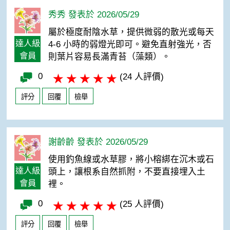
秀秀 發表於 2026/05/29
屬於極度耐陰水草，提供微弱的散光或每天
達人級
4-6 小時的弱燈光即可。避免直射強光，否
會員
則葉片容易長滿青苔（藻類）。
0
(24 人評價)
評分
回覆
檢舉
謝齡齡 發表於 2026/05/29
使用釣魚線或水草膠，將小榕綁在沉木或石
達人級
頭上，讓根系自然抓附，不要直接埋入土
會員
裡。
0
(25 人評價)
評分
回覆
檢舉