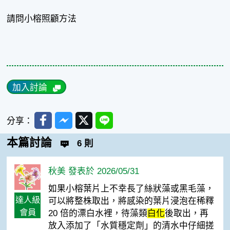
請問小榕照顧方法
加入討論
Facebook
Messenger
Twitter
Line
分享：
本篇討論
6 則
秋美 發表於 2026/05/31
如果小榕葉片上不幸長了絲狀藻或黑毛藻，
達人級
可以將整株取出，將感染的葉片浸泡在稀釋
會員
20 倍的漂白水裡，待藻類
白化
後取出，再
放入添加了「水質穩定劑」的清水中仔細搓