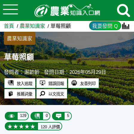
:::
跳到主要內容
草莓照顧 - 農業知識入口網
:::
首頁
農業知識家
草莓照顧
我要發問 Q
農業知識家
草莓照顧
發問者：謝齡齡
發問日期：2026年05月29日
放入追蹤
錯誤回報
友善列印
推薦詞彙
以文找文
129
0
5
120 人評價