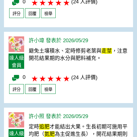
0
(24 人評價)
評分
回覆
檢舉
許小瑋 發表於 2026/05/29
避免土壤積水、定時修剪老葉與
走莖
，注意
達人級
開花結果期的水分與肥料補充。
會員
0
(24 人評價)
評分
回覆
檢舉
許小照 發表於 2026/05/29
定時
追肥
才能結出大果。生長初期可施用平
達人級
均肥（
氮肥
為主促進生長），開花結果期則