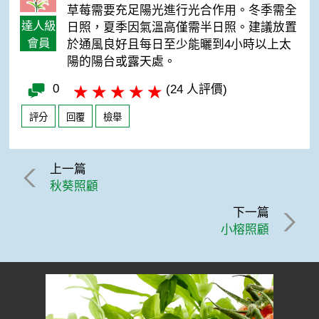
草莓需要充足陽光進行光合作用。冬季需全
達人級
日照，夏季因氣溫高僅需半日照。建議放置
會員
於通風良好且每日至少能曬到4小時以上太
陽的陽台或露天處。
0
(24 人評價)
評分
回覆
檢舉
上一篇
秋葵照顧
下一篇
小榕照顧