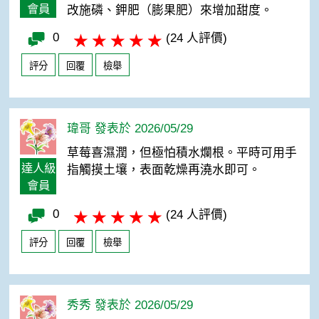
會員
改施磷、鉀肥（膨果肥）來增加甜度。
0
(24 人評價)
評分
回覆
檢舉
瑋哥 發表於 2026/05/29
草莓喜濕潤，但極怕積水爛根。平時可用手
達人級
指觸摸土壤，表面乾燥再澆水即可。
會員
0
(24 人評價)
評分
回覆
檢舉
秀秀 發表於 2026/05/29