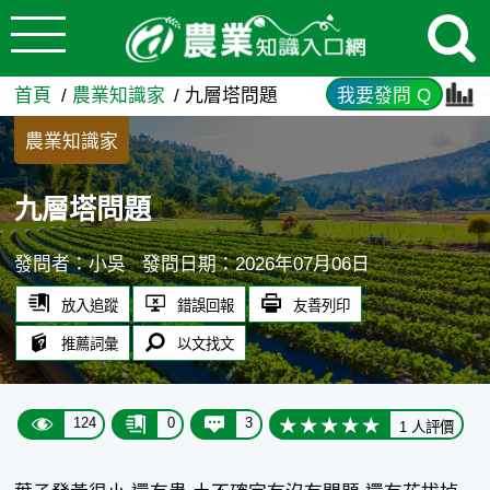
:::
跳到主要內容
九層塔問題 - 農業知識入口網
:::
首頁
農業知識家
九層塔問題
我要發問 Q
農業知識家
九層塔問題
發問者：小吳
發問日期：2026年07月06日
放入追蹤
錯誤回報
友善列印
推薦詞彙
以文找文
124
0
3
1 人評價