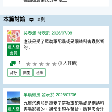
桃園區農業改良場 敬上
本篇討論
2 則
吳春滿 發表於 2026/07/08
應該是受了羅勒軍配蟲或是網蝽科害蟲影響
達人級
的 .
會員
1
(0 人評價)
評分
回覆
檢舉
早晨微風 發表於 2026/07/06
九層塔應該是遭受了羅勒軍配蟲或是網蝽科
達人級
害蟲影響的，通常出現在葉背，嫩芽吸食汁