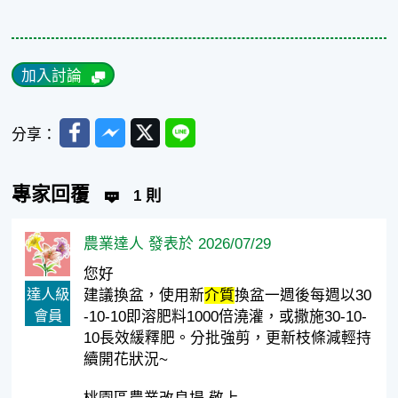
加入討論
Facebook
Messenger
Twitter
Line
分享：
專家回覆
1 則
農業達人 發表於 2026/07/29
您好
達人級
建議換盆，使用新
介質
換盆一週後每週以30
會員
-10-10即溶肥料1000倍澆灌，或撒施30-10-
10長效緩釋肥。分批強剪，更新枝條減輕持
續開花狀況~