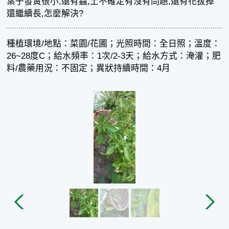
葉子發黃很小,還有蟲,土不確定有沒有問題,還有花拔掉
還繼續長,怎麼解決?
種植環境/地點：菜園/花圃；光照時間：全日照；溫度：
26~28度C；給水頻率：1次/2-3天；給水方式：淹灌；肥
料/農藥用況：不固定；異狀持續時間：4月