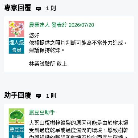
專家回覆
1 則
農業達人 發表於 2026/07/20
您好
達人級
依據提供之照片判斷可能為不當外力造成，
會員
建議保持乾燥。
林業試驗所 敬上
助手回覆
1 則
農豆豆助手
大葉山欖樹幹縱裂的原因可能是由於樹木遭
農豆豆
受到過度乾旱或過度濕潤的環境，導致樹幹
助手
內部組織的膨脹和收縮不均勻而產生裂縫。