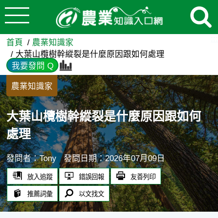
:::
跳到主要內容
大葉山欖樹幹縱裂是什麼原因跟
:::
首頁
農業知識家
大葉山欖樹幹縱裂是什麼原因跟如何處理
我要發問 Q
農業知識家
大葉山欖樹幹縱裂是什麼原因跟如何
處理
發問者：Tony
發問日期：2026年07月09日
放入追蹤
錯誤回報
友善列印
推薦詞彙
以文找文