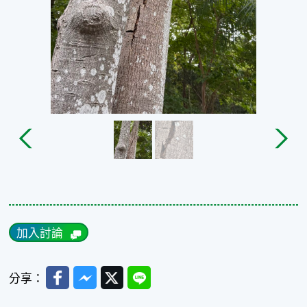
加入討論
Facebook
Messenger
Twitter
Line
分享：