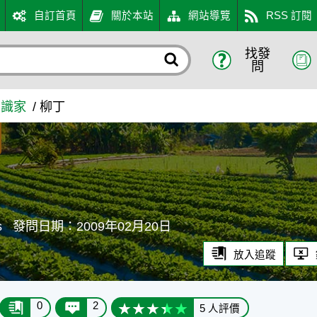
自訂首頁
關於本站
網站導覽
RSS 訂閱
找發
問
知識家
柳丁
s
發問日期：2009年02月20日
放入追蹤
0
2
5 人評價