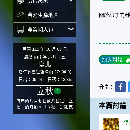
農博萬象
農漁生產地圖
關於柳丁的種
農業懶人包
民國 115 年 08 月 07 日
農曆 丙午年 六月廿五
加入討論
臺北
陰時多雲短暫陣雨 27~34 ℃
日出：05:24
日落：18:35
Faceb
分享：
立秋
?
每年的八月七日或八日是「立
本篇討論
秋」的時節。「立秋」是節氣
邁入秋涼的先聲，表示酷熱難
熬的夏天即將過去，涼爽舒適
餘香
的秋天就要來了。不過，由於