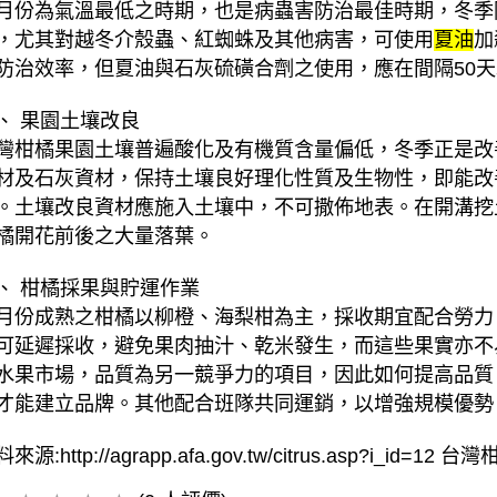
月份為氣溫最低之時期，也是病蟲害防治最佳時期，冬季
，尤其對越冬介殼蟲、紅蜘蛛及其他病害，可使用
夏油
加
防治效率，但夏油與石灰硫磺合劑之使用，應在間隔50
、 果園土壤改良
灣柑橘果園土壤普遍酸化及有機質含量偏低，冬季正是改
材及石灰資材，保持土壤良好理化性質及生物性，即能改
。土壤改良資材應施入土壤中，不可撒佈地表。在開溝挖
橘開花前後之大量落葉。
、 柑橘採果與貯運作業
月份成熟之柑橘以柳橙、海梨柑為主，採收期宜配合勞力
可延遲採收，避免果肉抽汁、乾米發生，而這些果實亦不
水果市場，品質為另一競爭力的項目，因此如何提高品質
才能建立品牌。其他配合班隊共同運銷，以增強規模優勢
來源:http://agrapp.afa.gov.tw/citrus.asp?i_id=12