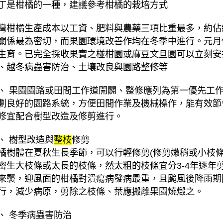
丁是柑橘的一種，建議參考柑橘的栽培方式
灣柑橘生產成本以工資、肥料與農藥三項比重最多，約佔
關係最為密切，而果園環境改善作均在冬季中進行。元月
生育。已完全採收果實之椪柑園或麻豆文旦園可以立刻安
、越冬病蟲害防治、土壤改良與園路整修等
、 果園園路或田間工作道開闢、整修應列為第一優先工
劃良好的園路系統，方便田間作業及機械橾作，能有效節
修宜配合樹型改造及修剪進行。
、 樹型改造與
整枝
修剪
橘樹體在夏秋生長季節，可以行輕修剪(修剪嫩稍或小枝
密生大枝條或太長的枝條，然太粗的枝條宜分3-4年逐年
來襲，迎風面的柑橘對潰瘍病發病最重，且颱風後降雨期
行，減少病原，剪除之枝條、葉應搬離果園燒燬之。
、 冬季病蟲害防治