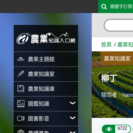
:::
關鍵字訂閱
跳到主要內容
柳丁 - 農業知識入口網
首頁
農業
農業知識家
農業主題館
農業知識家
柳丁
農業知識庫
發問者：han
圖鑑知識
圖書影音
6722