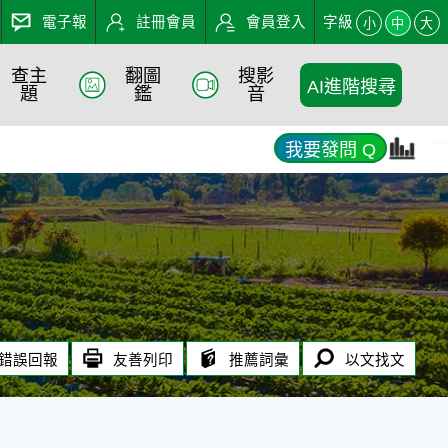
電子報
註冊會員
會員登入
字級
小
中
大
查主
翻圖
搜影
AI進階搜尋
題
鑑
音
:::
我要發問 Q
錯誤回報
友善列印
推薦詞彙
以文找文