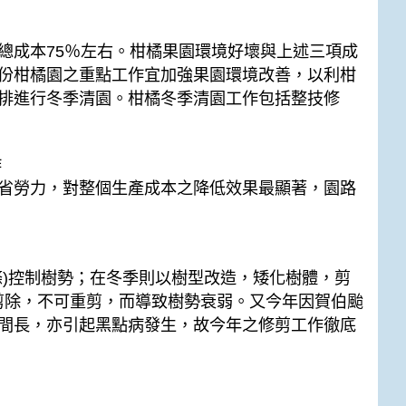
總成本75％左右。柑橘果園環境好壞與上述三項成
份柑橘園之重點工作宜加強果園環境改善，以利柑
排進行冬季清園。柑橘冬季清園工作包括整技修
作
省勞力，對整個生產成本之降低效果最顯著，園路
條)控制樹勢；在冬季則以樹型改造，矮化樹體，剪
剪除，不可重剪，而導致樹勢衰弱。又今年因賀伯颱
間長，亦引起黑點病發生，故今年之修剪工作徹底