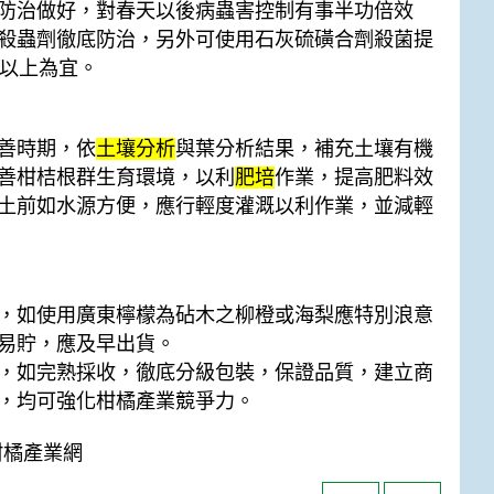
防治做好，對春天以後病蟲害控制有事半功倍效
殺蟲劑徹底防治，另外可使用石灰硫磺合劑殺菌提
天以上為宜。
善時期，依
土壤分析
與葉分析結果，補充土壤有機
善柑桔根群生育環境，以利
肥培
作業，提高肥料效
土前如水源方便，應行輕度灌溉以利作業，並減輕
，如使用廣東檸檬為砧木之柳橙或海梨應特別浪意
易貯，應及早出貨。
，如完熟採收，徹底分級包裝，保證品質，建立商
，均可強化柑橘產業競爭力。
 台灣柑橘產業網