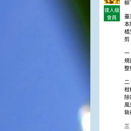
台灣屬於亞熱帶氣候，所以此
柳
時的實際氣候和節氣名稱會不
達人級
太一致，天氣依然十分炎熱，
臺
會員
大概要再經過兩個月後，才能
本
感受到明顯的季節改變。◎節
橘
氣小農夫我國以農立國，在大
暑過後，秋天的開始是以「立
剪
秋」節氣為準。農夫們一定要
趕在立秋前後完成插秧工作，
一
否則再晚的話，就會影響稻作
規
的生長。因為二期稻作最怕的
整
是遇上低溫期，稻子會長不
好，所以選對時機插秧播種是
很重要的。◎節氣小漁夫在這
二
個時節，台灣周圍海域的水溫
柑
仍然偏高，所以此時的漁獲還
除
是多屬於暖水魚，例如東部的
風
海域可以捕獲到鮮美的立翅旗
執
魚，在高雄外海有小串、烏
賊，澎湖附近則有鰆、蝦可以
捕獲。◎節氣小園丁這個節氣
三
是龍眼的盛產期，「龍眼」是