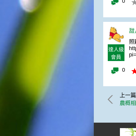
0
俗諺的意思是：立秋這一天如
果打雷，對二期水稻的收成會
有不好的影響。所以對農夫而
言，立秋日是十分忌諱打雷的
喔！2.「六月秋，快溜溜；七
甜八
月秋，秋後油」這句俗諺的意
照
思是：根據老一輩人的說法，
ht
如果立秋這一天是在農曆六
達人級
pi
月，則漁民的作業期會比較早
會員
結束；如果「立秋日」在七
月，則天氣會持續穩定，今年
0
的捕魚季節就會比較長，而漁
民們的收入也會相對提高呢！
上一
農概相