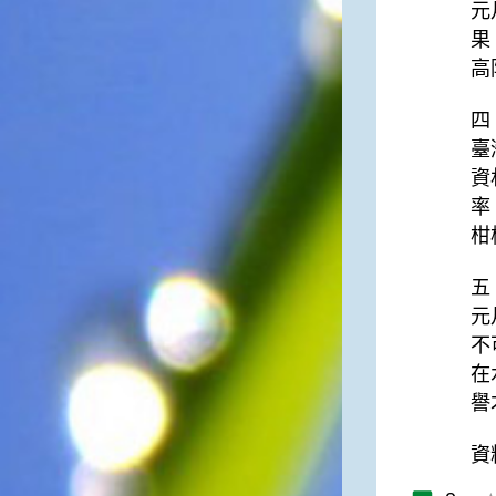
元
一般家庭在喜慶時常選用的水
果
果。在民間，人們相信吃了龍
高
眼肉，子孫會做大官，而且龍
眼又稱為「福圓」，所以有句
俗諺是這麼說的：「食福圓生
四
子生孫中狀元」，可見龍眼在
臺
民間流傳的說法中是種有「福
資
氣」的水果喔！◎節氣生活在
率
這個節氣裡，最重要的節日就
是八月八日的父親節了。或許
柑
因為父親節不一定逢到星期日
的關係，父親節在感覺上似乎
五
沒有母親節來得熱絡。不過，
元
父親為家庭付出的辛苦與努力
不
可不亞於母親喔！小朋友應該
趁著一年一度的父親節，對爸
在
爸表達出心中的敬重與關愛，
譽
相信平日辛勞的爸爸知道你的
心意後，一定會非常高興的。
資料
◎節氣俗諺1.「雷打秋，年冬
高地半收，低地水漂流」這句