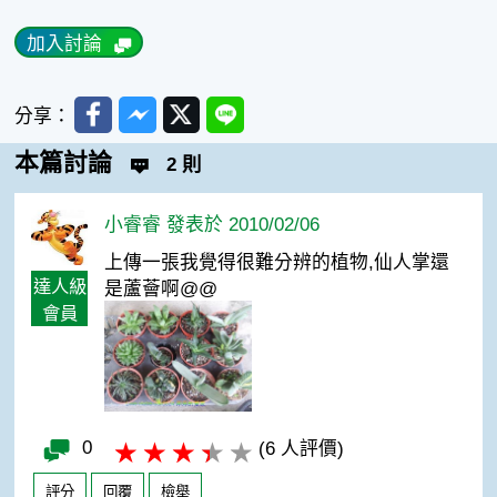
加入討論
Facebook
Messenger
Twitter
Line
分享：
本篇討論
2 則
小睿睿 發表於 2010/02/06
上傳一張我覺得很難分辨的植物,仙人掌還
達人級
是蘆薈啊@@
會員
0
(6 人評價)
評分
回覆
檢舉