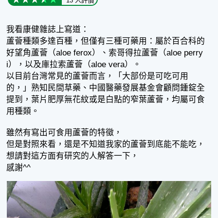
13 人評價
我看康健雜誌上寫道：
蘆薈種類多達百種，但僅有三種可藥用：屬於百合科的
好望角蘆薈（aloe ferox）、索哥得拉蘆薈（aloe perry
i），以及庫拉索蘆薈（aloe vera）。
以目前台灣常見的蘆薈而言，「大部份是可吃可用
的，」熟知民間草藥、中國醫藥發展基金會顧問鍾錠全
提到，葉片肥厚無花紋或是白點的窄葉蘆薈，均屬可食
用種類。
雖然有寫出可食用蘆薈的特徵，
但是對照來看，還是不知道我家的蘆薈到底能不能吃，
想請對這方面有研究的人解答一下，
感謝^^