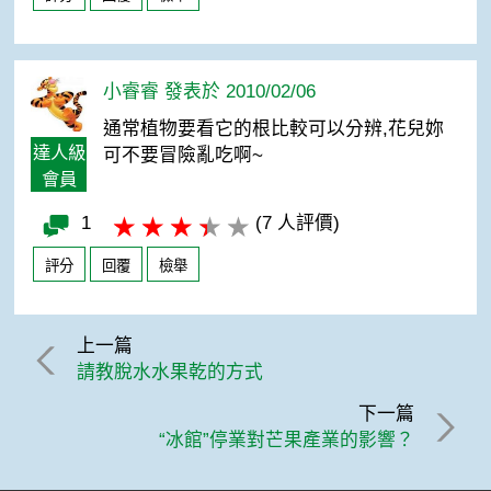
小睿睿 發表於 2010/02/06
通常植物要看它的根比較可以分辨,花兒妳
達人級
可不要冒險亂吃啊~
會員
1
(7 人評價)
評分
回覆
檢舉
上一篇
請教脫水水果乾的方式
下一篇
“冰館”停業對芒果產業的影響？