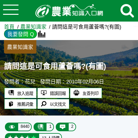
:::
跳到主要內容
請問這是可食用蘆薈嗎?(有圖)
:::
首頁
農業知識家
請問這是可食用蘆薈嗎?(有圖)
我要發問 Q
農業知識家
請問這是可食用蘆薈嗎?(有圖)
發問者：花兒
發問日期：2010年02月06日
放入追蹤
錯誤回報
友善列印
推薦詞彙
以文找文
8440
1
2