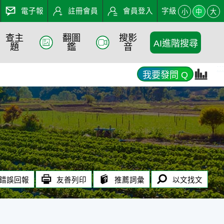
電子報
註冊會員
會員登入
字級
小
中
大
查主
翻圖
搜影
AI進階搜尋
題
鑑
音
:::
我要發問 Q
錯誤回報
友善列印
推薦詞彙
以文找文