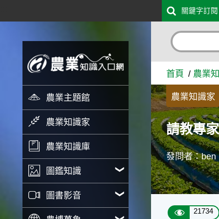
:::
關鍵字訂閱
跳到主要內容
請教專家有關芒果果樹修剪的
首頁
農業
農業知識家
農業主題館
農業知識家
請教專
農業知識庫
發問者：ben
圖鑑知識
圖書影音
21734