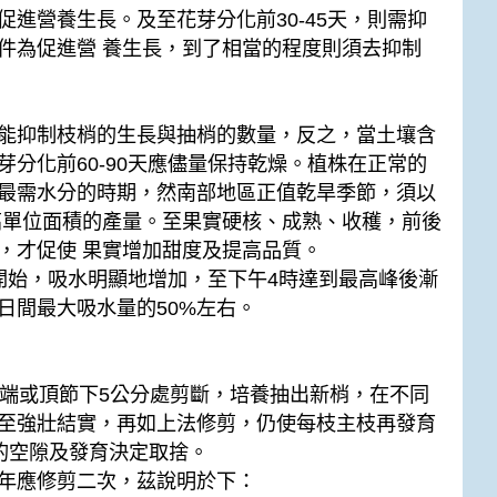
進營養生長。及至花芽分化前30-45天，則需抑
件為促進營 養生長，到了相當的程度則須去抑制
能抑制枝梢的生長與抽梢的數量，反之，當土壤含
分化前60-90天應儘量保持乾燥。植株在正常的
最需水分的時期，然南部地區正值乾旱季節，須以
高單位面積的產量。至果實硬核、成熟、收穫，前後
，才促使 果實增加甜度及提高品質。
開始，吸水明顯地增加，至下午4時達到最高峰後漸
日間最大吸水量的50%左右。
頂端或頂節下5公分處剪斷，培養抽出新梢，在不同
至強壯結實，再如上法修剪，仍使每枝主枝再發育
的空隙及發育決定取捨。
年應修剪二次，茲說明於下：