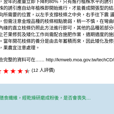
，翌年的產量立即下降約80%，只有進行植株水平的誘引
株的誘引應自幼年植株即開始進行，才能養成開張型的結
向所需要的位置，以左手支撐枝條之中央，右手往下震 
，但需注意金煌品種的枝條相點脆弱，稍一不慎，在彎曲
內緣的直立枝條仍照此方法進行即可，其他的品種若部分
上芒果修剪及矮化工作尚需配合施肥作業，適期適度的施
。當年開花枝條的養分是由去年蓄積而來，因此矮化及修
，果農宜注意處理。
些完整的資料可在…… http://kmweb.moa.gov.tw/t
(12 人評價)
蔬果的膳食纖維，經乾燥研磨成粉後，是否會喪失在人體應有的健康功能。