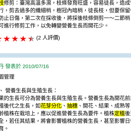
枝
修剪：臺灣高溫多濕，枝條發育旺盛，容易徒長，造成
行，剪去過多的纖細梢，樹冠內暗梢，徒長枝，但要保留每
防止日傷，第二次在採收後，將採後枝條倒剪一～二節梢
可進行修剪工作，以免轉變營養生長而開花少。
(2 人評價)
 發表於 2010/07/16
園管理
、 營養生長與生殖生長：
果的生長可分為營養生長與生殖生長。營養生長為開花前
殖後代之生長，如
花芽分化
、
抽穗
、開花、結果、成熟等
齡植株在栽培上，應以促進營養生長為要件。植株
定植
後
全，若任其結果，將會影響植株的營養生長，甚至影響日
育。