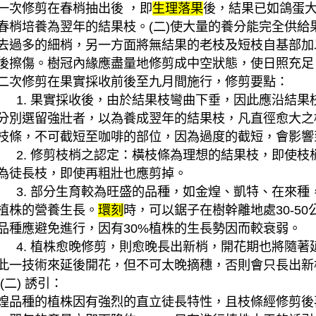
一次修剪在春梢抽出後 ，即
生理落果
後，結果已如鴿蛋大
春梢培養為翌年的結果枝。(二)使大量的養分能完全供
去過多的細梢，另一方面將無結果的老枝及短枝自基部加
後擦傷。樹冠內緣應盡量地修剪成中空狀態，使日照充足
二次修剪在果實採收前後至九月間施行，修剪要點：
. 果實採收後，由於結果枝彎曲下垂，因此應沿結果
分別選留強壯者，以為養成翌年的結果枝，凡直徑愈大之
枝條，不可截短至咖啡的部位，因為過度的截短，會影響
. 修剪枝梢之認定：橫枝條為理想的結果枝，即使枝
為徒長枝，即使再粗壯也應剪掉。
. 部分生育較為旺盛的品種，如金煌、凱特、在來種
植株的營養生長。
環刻
時，可以鋸子在樹幹離地處30-5
品種應避免進行，因有30%植株的生長勢因而較衰弱。
. 植株愈晚修剪，則愈晚長出新梢，開花期也將隨著
此一技術來延後開花，但不可太晚摘穗，否則會只長出新
二) 誘引：
煌品種的植株因有強烈的直立徒長特性，且枝條經修剪後