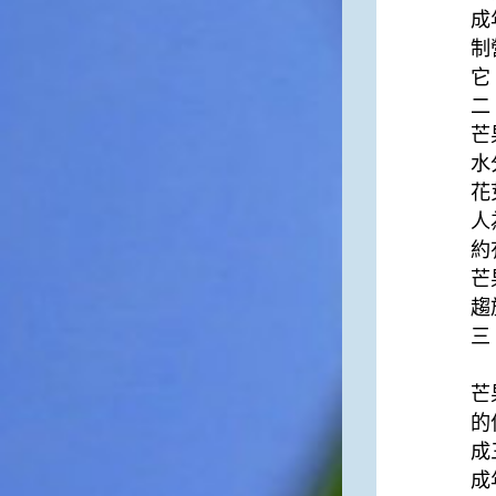
成
一般家庭在喜慶時常選用的水
果。在民間，人們相信吃了龍
制
眼肉，子孫會做大官，而且龍
它
眼又稱為「福圓」，所以有句
二
俗諺是這麼說的：「食福圓生
芒
子生孫中狀元」，可見龍眼在
民間流傳的說法中是種有「福
水
氣」的水果喔！◎節氣生活在
花
這個節氣裡，最重要的節日就
人
是八月八日的父親節了。或許
約
因為父親節不一定逢到星期日
芒
的關係，父親節在感覺上似乎
沒有母親節來得熱絡。不過，
趨
父親為家庭付出的辛苦與努力
三
可不亞於母親喔！小朋友應該
(
趁著一年一度的父親節，對爸
芒
爸表達出心中的敬重與關愛，
相信平日辛勞的爸爸知道你的
的
心意後，一定會非常高興的。
成
◎節氣俗諺1.「雷打秋，年冬
成
高地半收，低地水漂流」這句