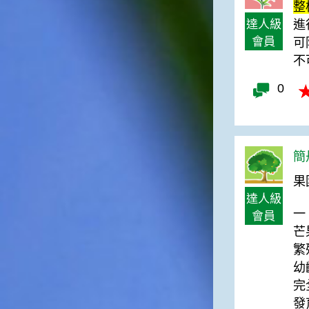
台灣屬於亞熱帶氣候，所以此
整
時的實際氣候和節氣名稱會不
達人級
進
太一致，天氣依然十分炎熱，
會員
可
大概要再經過兩個月後，才能
不
感受到明顯的季節改變。◎節
氣小農夫我國以農立國，在大
0
暑過後，秋天的開始是以「立
秋」節氣為準。農夫們一定要
趕在立秋前後完成插秧工作，
否則再晚的話，就會影響稻作
的生長。因為二期稻作最怕的
簡丹
是遇上低溫期，稻子會長不
好，所以選對時機插秧播種是
果
很重要的。◎節氣小漁夫在這
達人級
個時節，台灣周圍海域的水溫
一
會員
仍然偏高，所以此時的漁獲還
芒
是多屬於暖水魚，例如東部的
繁
海域可以捕獲到鮮美的立翅旗
魚，在高雄外海有小串、烏
幼
賊，澎湖附近則有鰆、蝦可以
完
捕獲。◎節氣小園丁這個節氣
發
是龍眼的盛產期，「龍眼」是