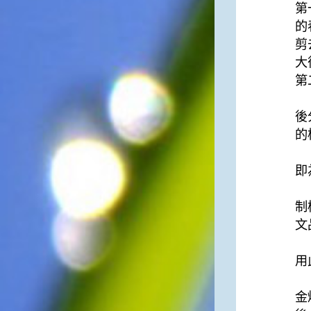
第
俗諺的意思是：立秋這一天如
果打雷，對二期水稻的收成會
的
有不好的影響。所以對農夫而
剪
言，立秋日是十分忌諱打雷的
大
喔！2.「六月秋，快溜溜；七
第
月秋，秋後油」這句俗諺的意
思是：根據老一輩人的說法，
1
如果立秋這一天是在農曆六
後
月，則漁民的作業期會比較早
的
結束；如果「立秋日」在七
2
月，則天氣會持續穩定，今年
的捕魚季節就會比較長，而漁
即
民們的收入也會相對提高呢！
3
制
文
4
用
(
金