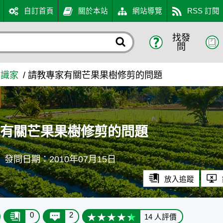
自訂首頁
關於本站
網站導覽
RSS 訂閱
找發
問題 - 農業知識入口網
問
知識家
請教專家有關芒果果樹修剪的問題
家有關芒果果樹修剪的問題
發問日期：2010年07月15日
放入追蹤
0
2
14 人評價