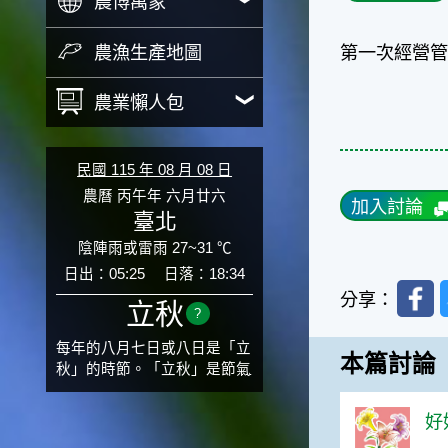
農博萬象
農漁生產地圖
第一次經營管
農業懶人包
民國 115 年 08 月 08 日
農曆 丙午年 六月廿六
加入討論
臺北
陰陣雨或雷雨 27~31 ℃
日出：05:25
日落：18:34
Faceb
分享：
立秋
?
每年的八月七日或八日是「立
本篇討論
秋」的時節。「立秋」是節氣
邁入秋涼的先聲，表示酷熱難
熬的夏天即將過去，涼爽舒適
好好
的秋天就要來了。不過，由於