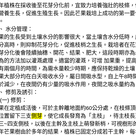
年植株在採收後至花芽分化前，宜致力培養強壯的枝條，促
營養生長，促進生殖生長。因此芒果栽培上成功的第一要
。
、 水分管理：
果的生長受到土壤水分的影響很大，當土壤含水分低時，
分高時，則抑制花芽分化，促進枝梢之生長。栽培者在花芽
芽分化後會陸續抽穗、開花、結果、肥大，這段時期亦為
為的方法加以灌溉處理。適當的灌溉，可增 加果重，提
有兩個月的時間，為需水量較少時期，應保持乾燥的土壤
果大部分均在白天吸收水分，屬日間吸水型，自上午8時
於減少，在夜間仍有少量的吸水作用，夜間之吸水量約為
、 修剪及誘引：
一) 修剪：
果在定植成活後，可於主幹離地面約60公分處，在枝條
位置留下三支
側芽
，使它成長發育為「主枝」，待主枝長
三~四支側枝，以後在主幹及主枝上萌發新梢，可視樹形
年芒果樹由於多年的結果，植株已固定分成若干主幹，每