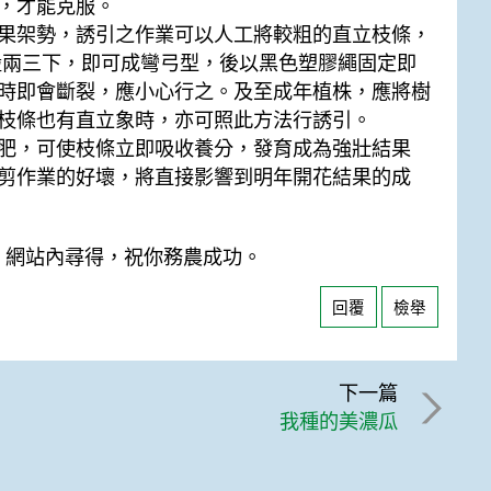
，才能克服。
果架勢，誘引之作業可以人工將較粗的直立枝條，
盪兩三下，即可成彎弓型，後以黑色塑膠繩固定即
時即會斷裂，應小心行之。及至成年植株，應將樹
枝條也有直立象時，亦可照此方法行誘引。
肥，可使枝條立即吸收養分，發育成為強壯結果
剪作業的好壞，將直接影響到明年開花結果的成
echCD/ 網站內尋得，祝你務農成功。
回覆
檢舉
下一篇
我種的美濃瓜