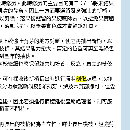
時修剪。此時修剪的主要目的有二：(一)將未結果
給果實的發育。因此一方面要選留發育強壯的新梢，
以剪除。落果後殘留的果梗應除去，以避免果實肥
，通風良好，以後果實色澤才會鮮艷紅潤。
枝上較強壯有芽的地方剪斷，使它再抽出新梢，以
枝條，其結果能力愈大。剪定的位置可剪至濃綠色
到翌年的抽穗。
梢較纖細也應保留並善加培養；反之，直立的枝條
，可在採收後新梢長出時進行環狀
刻傷
處理，以抑
0公分環狀鋸斷韌皮部(表皮)，深及木質部即可，但愛
延後，因此若須進行摘穗延後產期處理者，則可應
梢而不開花。
再長出的枝梢仍為直立性，鮮少長出橫枝，經強剪