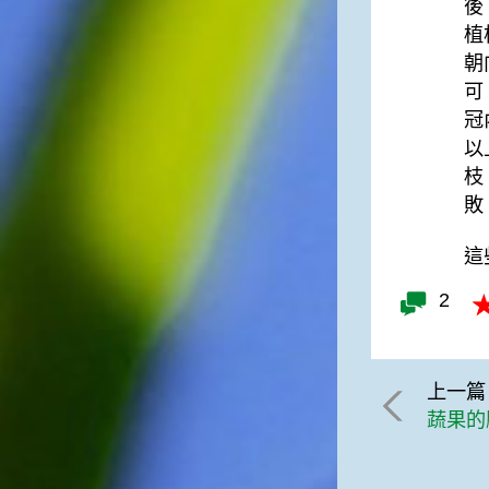
後
植
朝
可
冠
以
枝
敗
這
2
上一篇