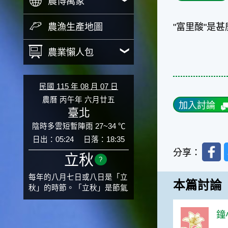
農博萬象
農漁生產地圖
"富里酸"是
農業懶人包
民國 115 年 08 月 07 日
農曆 丙午年 六月廿五
加入討論
臺北
陰時多雲短暫陣雨 27~34 ℃
日出：05:24
日落：18:35
Faceb
分享：
立秋
?
每年的八月七日或八日是「立
本篇討論
秋」的時節。「立秋」是節氣
邁入秋涼的先聲，表示酷熱難
熬的夏天即將過去，涼爽舒適
鐘小
的秋天就要來了。不過，由於