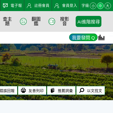
電子報
註冊會員
會員登入
字級
小
中
大
查主
翻圖
搜影
AI進階搜尋
題
鑑
音
:::
我要發問 Q
錯誤回報
友善列印
推薦詞彙
以文找文