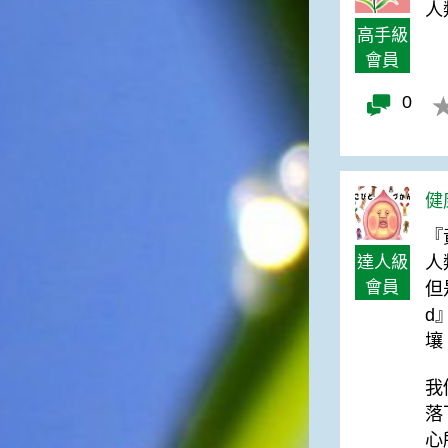
台灣屬於亞熱帶氣候，所以此
人
時的實際氣候和節氣名稱會不
高手級
太一致，天氣依然十分炎熱，
會員
大概要再經過兩個月後，才能
感受到明顯的季節改變。◎節
0
氣小農夫我國以農立國，在大
暑過後，秋天的開始是以「立
秋」節氣為準。農夫們一定要
趕在立秋前後完成插秧工作，
否則再晚的話，就會影響稻作
健康
的生長。因為二期稻作最怕的
『
是遇上低溫期，稻子會長不
好，所以選對時機插秧播種是
達人級
人
很重要的。◎節氣小漁夫在這
會員
但
個時節，台灣周圍海域的水溫
d
仍然偏高，所以此時的漁獲還
壤
是多屬於暖水魚，例如東部的
海域可以捕獲到鮮美的立翅旗
魚，在高雄外海有小串、烏
我
賊，澎湖附近則有鰆、蝦可以
落
捕獲。◎節氣小園丁這個節氣
心
是龍眼的盛產期，「龍眼」是