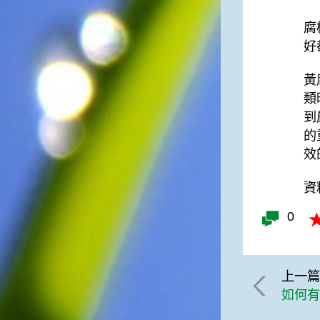
一般家庭在喜慶時常選用的水
腐
果。在民間，人們相信吃了龍
眼肉，子孫會做大官，而且龍
好
眼又稱為「福圓」，所以有句
俗諺是這麼說的：「食福圓生
黃
子生孫中狀元」，可見龍眼在
類
民間流傳的說法中是種有「福
到
氣」的水果喔！◎節氣生活在
這個節氣裡，最重要的節日就
的
是八月八日的父親節了。或許
效
因為父親節不一定逢到星期日
的關係，父親節在感覺上似乎
資料
沒有母親節來得熱絡。不過，
父親為家庭付出的辛苦與努力
0
可不亞於母親喔！小朋友應該
趁著一年一度的父親節，對爸
爸表達出心中的敬重與關愛，
相信平日辛勞的爸爸知道你的
上一
心意後，一定會非常高興的。
如何有
◎節氣俗諺1.「雷打秋，年冬
高地半收，低地水漂流」這句