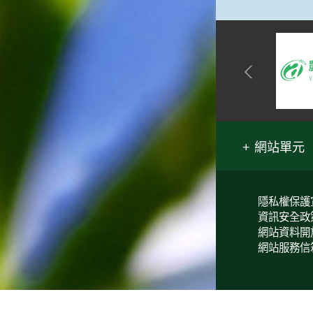
俗諺的意思是：立秋這一天如
果打雷，對二期水稻的收成會
有不好的影響。所以對農夫而
言，立秋日是十分忌諱打雷的
喔！2.「六月秋，快溜溜；七
月秋，秋後油」這句俗諺的意
思是：根據老一輩人的說法，
如果立秋這一天是在農曆六
月，則漁民的作業期會比較早
結束；如果「立秋日」在七
網站單元
月，則天氣會持續穩定，今年
的捕魚季節就會比較長，而漁
民們的收入也會相對提高呢！
隱私權保護
資訊安全政
網站資料開
網站服務信