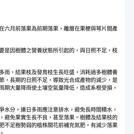
在六月前落果為前期落果，離層在果梗與萼片間產
要是因樹體之營養狀態所引起的，與日照不足，枝
多雨，結果枝及發育枝生長旺盛，消耗過多樹體養
節，長期的日照不足，導致光合成產物的減少，是
雨期大量降雨使土壤空氣量降低，造成系根受損，
爭水分。連日多雨應注意排水，避免長時間積水，
，避免果實生長不良，甚至落果。樹體及結果枝的
肥不足樹勢弱的植株開花前補充氮肥，有減少落果
。