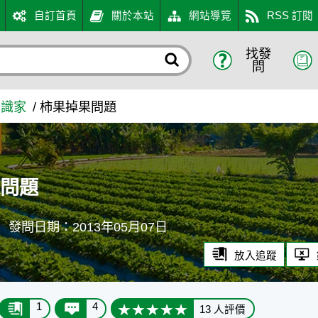
自訂首頁
關於本站
網站導覽
RSS 訂閱
找發
口網
問
知識家
柿果掉果問題
果問題
發問日期：2013年05月07日
放入追蹤
1
4
13 人評價