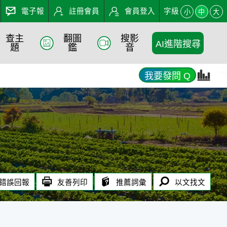
電子報
註冊會員
會員登入
字級
小
中
大
查主
翻圖
搜影
AI進階搜尋
題
鑑
音
:::
我要發問 Q
錯誤回報
友善列印
推薦詞彙
以文找文