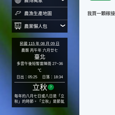
農博萬象
農漁生產地圖
我買一顆稼接
農業懶人包
民國 115 年 08 月 09 日
農曆 丙午年 六月廿七
臺北
多雲午後短暫雷陣雨 27~36
℃
日出：05:25
日落：18:34
立秋
?
每年的八月七日或八日是「立
秋」的時節。「立秋」是節氣
邁入秋涼的先聲，表示酷熱難
熬的夏天即將過去，涼爽舒適