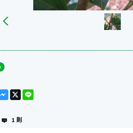
ook
Messenger
Twitter
Line
1 則