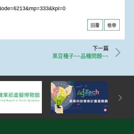
&ctNode=6213&mp=333&kpi=0
回覆
檢舉
下一篇
黑豆種子~~品種問題~~