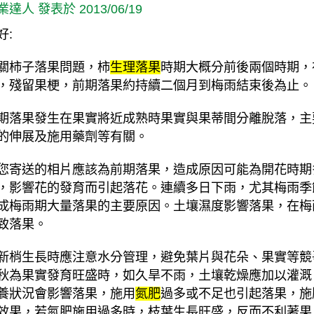
業達人 發表於 2013/06/19
好:
關柿子落果問題，柿
生理落果
時期大概分前後兩個時期，
，殘留果梗，前期落果約持續二個月到梅雨結束後為止。
期落果發生在果實將近成熟時果實與果蒂間分離脫落，主
的伸展及施用藥劑等有關。
您寄送的相片應該為前期落果，造成原因可能為開花時期
，影響花的發育而引起落花。連續多日下雨，尤其梅雨季
成梅雨期大量落果的主要原因。土壤濕度影響落果，在梅
致落果。
新梢生長時應注意水分管理，避免葉片與花朵、果實等競
秋為果實發育旺盛時，如久旱不雨，土壤乾燥應加以灌溉
養狀況會影響落果，施用
氮肥
過多或不足也引起落果，施
效果，若氮肥施用過多時，枝葉生長旺盛，反而不利著果