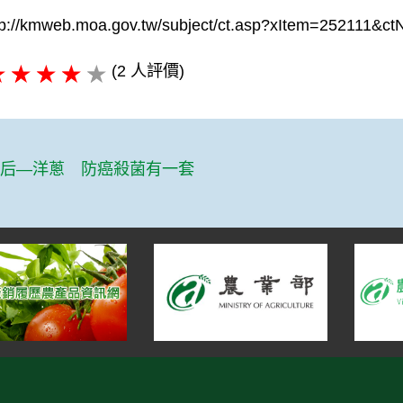
tp://kmweb.moa.gov.tw/subject/ct.asp?xItem=252111
(2 人評價)
篇
皇后—洋蔥 防癌殺菌有一套