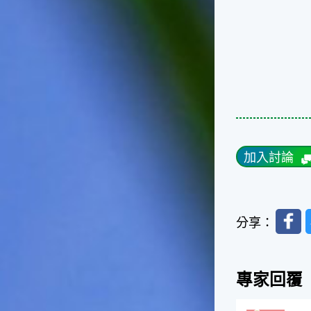
的秋天就要來了。不過，由於
台灣屬於亞熱帶氣候，所以此
時的實際氣候和節氣名稱會不
太一致，天氣依然十分炎熱，
大概要再經過兩個月後，才能
感受到明顯的季節改變。◎節
氣小農夫我國以農立國，在大
暑過後，秋天的開始是以「立
秋」節氣為準。農夫們一定要
趕在立秋前後完成插秧工作，
否則再晚的話，就會影響稻作
加入討論
的生長。因為二期稻作最怕的
是遇上低溫期，稻子會長不
好，所以選對時機插秧播種是
很重要的。◎節氣小漁夫在這
Faceb
分享：
個時節，台灣周圍海域的水溫
仍然偏高，所以此時的漁獲還
是多屬於暖水魚，例如東部的
海域可以捕獲到鮮美的立翅旗
專家回覆
魚，在高雄外海有小串、烏
賊，澎湖附近則有鰆、蝦可以