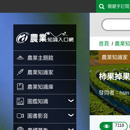
:::
關鍵字訂閱
跳到主要內容
柿果掉果問題 - 農業知識入
首頁
農業
農業知識家
農業主題館
農業知識家
柿果掉
農業知識庫
發問者：hsin
圖鑑知識
圖書影音
7118