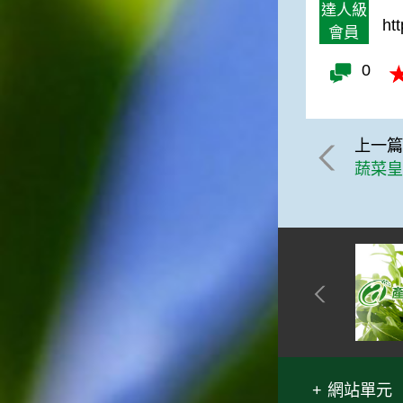
達人級
ht
會員
0
上一
蔬菜
網站單元