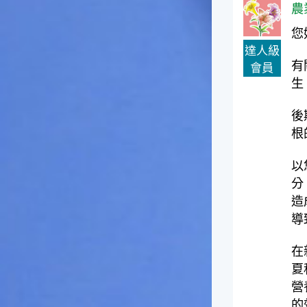
捕獲。◎節氣小園丁這個節氣
農
是龍眼的盛產期，「龍眼」是
一般家庭在喜慶時常選用的水
您
果。在民間，人們相信吃了龍
達人級
眼肉，子孫會做大官，而且龍
有
會員
眼又稱為「福圓」，所以有句
生
俗諺是這麼說的：「食福圓生
子生孫中狀元」，可見龍眼在
後
民間流傳的說法中是種有「福
氣」的水果喔！◎節氣生活在
根
這個節氣裡，最重要的節日就
是八月八日的父親節了。或許
以
因為父親節不一定逢到星期日
分
的關係，父親節在感覺上似乎
造
沒有母親節來得熱絡。不過，
導
父親為家庭付出的辛苦與努力
可不亞於母親喔！小朋友應該
趁著一年一度的父親節，對爸
在
爸表達出心中的敬重與關愛，
夏
相信平日辛勞的爸爸知道你的
營
心意後，一定會非常高興的。
的
◎節氣俗諺1.「雷打秋，年冬