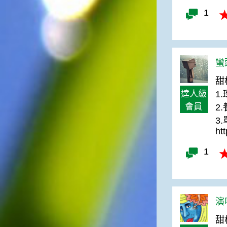
1
蠻頭
甜
達人級
1
會員
2
3
ht
1
演唱
甜