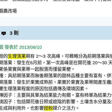
園農改場
3 則
 發表於 2013/06/10
樹的
生理落果
期有 2〜3 次高峰，可概略分為前期落果
期落果：發生在6月前，第一次高峰是在開花後 20〜30
果係果實與果蒂一起脫落而僅留果梗。
種：具前期落果而無後期落果的甜柿品種主要有富有、伊
期落果：發生於果實成熟前，果實於果實及果蒂間產生離
響生理落果程度的原因包括遺傳及環境因素。
傳因子：主要與其單為結果能力有關。富有柿單為結果力
境因子：包括開花後日照或遮陰的影響、土壤含水分量及
生成與利用外，也影響
授粉
媒介之活力。