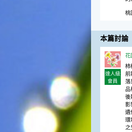
高地半收，低地水漂流」這句
俗諺的意思是：立秋這一天如
桃
果打雷，對二期水稻的收成會
有不好的影響。所以對農夫而
言，立秋日是十分忌諱打雷的
喔！2.「六月秋，快溜溜；七
本篇討論
月秋，秋後油」這句俗諺的意
思是：根據老一輩人的說法，
如果立秋這一天是在農曆六
花園
月，則漁民的作業期會比較早
柿
結束；如果「立秋日」在七
達人級
月，則天氣會持續穩定，今年
前
的捕魚季節就會比較長，而漁
會員
落
民們的收入也會相對提高呢！
品
後
影
遺
環
之