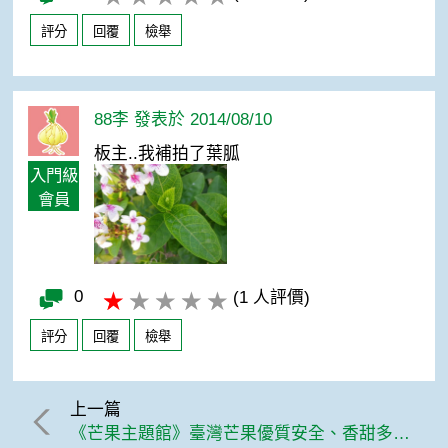
評分
回覆
檢舉
88李 發表於 2014/08/10
板主..我補拍了葉胍
入門級
會員
0
(1 人評價)
評分
回覆
檢舉
上一篇
《芒果主題館》臺灣芒果優質安全、香甜多汁、美味營養，品嚐正是「食」機