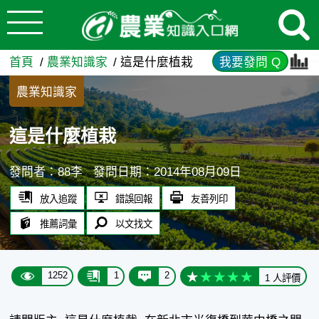
:::
跳到主要內容
這是什麼植栽 - 農業知識入口
:::
首頁
農業知識家
這是什麼植栽
我要發問 Q
農業知識家
這是什麼植栽
發問者：88李
發問日期：2014年08月09日
放入追蹤
錯誤回報
友善列印
推薦詞彙
以文找文
1252
1
2
1 人評價