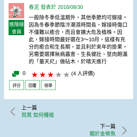
春泥 發表於 2016/08/30
一般除冬季低溫期外，其他季節均可嫁接。
進階級
因為冬春季節陰冷潮濕時間長，嫁接時傷口
會員
不僅難以癒合，而且會擴大危及植株。因
此，嫁接時間最好選在3～10月，這樣有充
分的癒合和生長期，並且利於來年的掛果。
另需要選擇無病蟲害、生長健壯、莖肉飽滿
的「量天尺」做砧木，於晴天進行
0
(4 人評價)
評分
回覆
檢舉
上一篇
茼蒿 如何種植
下一篇
關於金條魚