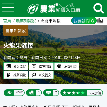
:::
跳到主要內容
火龍果嫁接 - 農業知識入口網
:::
首頁
農業知識家
火龍果嫁接
我要發問 Q
農業知識家
火龍果嫁接
發問者：簡丹
發問日期：2016年08月28日
放入追蹤
錯誤回報
友善列印
推薦詞彙
以文找文
4462
1
2
5 人評價