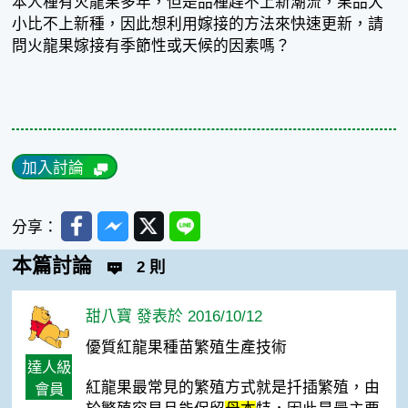
本人種有火龍果多年，但是品種趕不上新潮流，果品大
小比不上新種，因此想利用嫁接的方法來快速更新，請
問火龍果嫁接有季節性或天候的因素嗎？
加入討論
Facebook
Messenger
Twitter
Line
分享：
本篇討論
2 則
甜八寶 發表於 2016/10/12
優質紅龍果種苗繁殖生產技術
達人級
紅龍果最常見的繁殖方式就是扦插繁殖，由
會員