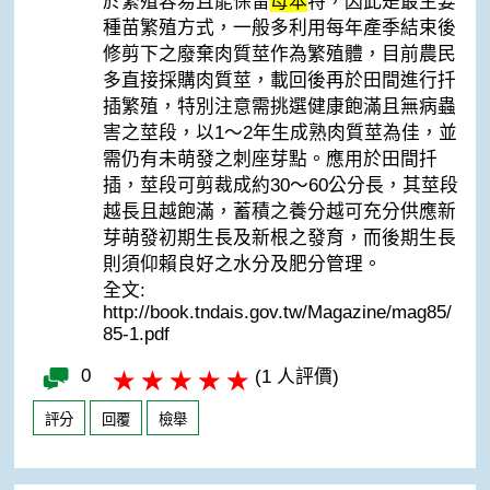
於繁殖容易且能保留
母本
特，因此是最主要
種苗繁殖方式，一般多利用每年產季結束後
修剪下之廢棄肉質莖作為繁殖體，目前農民
多直接採購肉質莖，載回後再於田間進行扦
插繁殖，特別注意需挑選健康飽滿且無病蟲
害之莖段，以1～2年生成熟肉質莖為佳，並
需仍有未萌發之刺座芽點。應用於田間扦
插，莖段可剪裁成約30～60公分長，其莖段
越長且越飽滿，蓄積之養分越可充分供應新
芽萌發初期生長及新根之發育，而後期生長
則須仰賴良好之水分及肥分管理。
全文:
http://book.tndais.gov.tw/Magazine/mag85/
85-1.pdf
0
(1 人評價)
評分
回覆
檢舉