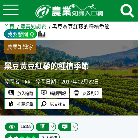
:::
跳到主要內容
黑豆黃豆紅藜的種植季節 - 
:::
首頁
農業知識家
黑豆黃豆紅藜的種植季節
我要發問 Q
農業知識家
黑豆黃豆紅藜的種植季節
發問者：kk
發問日期：2017年02月22日
放入追蹤
錯誤回報
友善列印
推薦詞彙
以文找文
16159
0
6