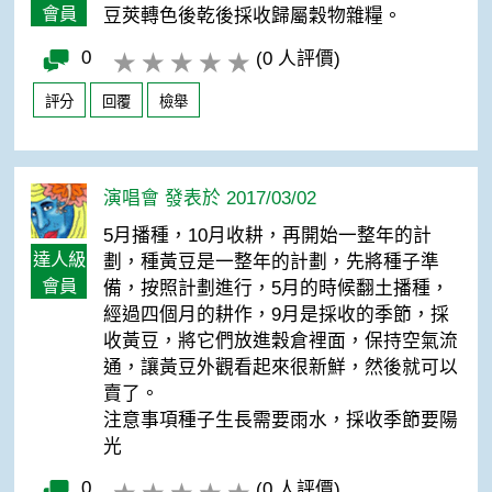
會員
豆莢轉色後乾後採收歸屬穀物雜糧。
0
(0 人評價)
評分
回覆
檢舉
演唱會 發表於 2017/03/02
5月播種，10月收耕，再開始一整年的計
達人級
劃，種黃豆是一整年的計劃，先將種子準
會員
備，按照計劃進行，5月的時候翻土播種，
經過四個月的耕作，9月是採收的季節，採
收黃豆，將它們放進穀倉裡面，保持空氣流
通，讓黃豆外觀看起來很新鮮，然後就可以
賣了。
注意事項種子生長需要雨水，採收季節要陽
光
0
(0 人評價)