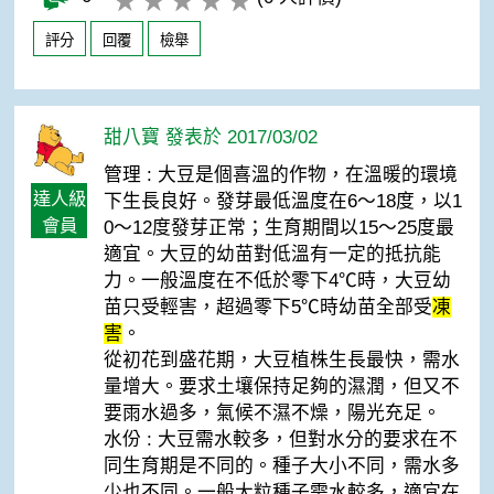
評分
回覆
檢舉
甜八寶 發表於 2017/03/02
管理 : 大豆是個喜溫的作物，在溫暖的環境
達人級
下生長良好。發芽最低溫度在6～18度，以1
會員
0～12度發芽正常；生育期間以15～25度最
適宜。大豆的幼苗對低溫有一定的抵抗能
力。一般溫度在不低於零下4℃時，大豆幼
苗只受輕害，超過零下5℃時幼苗全部受
凍
害
。
從初花到盛花期，大豆植株生長最快，需水
量增大。要求土壤保持足夠的濕潤，但又不
要雨水過多，氣候不濕不燥，陽光充足。
水份 : 大豆需水較多，但對水分的要求在不
同生育期是不同的。種子大小不同，需水多
少也不同。一般大粒種子需水較多，適宜在