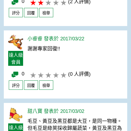
0
(2 人評價)
評分
回覆
檢舉
小睿睿 發表於 2017/03/22
謝謝專家回復!!
達人級
會員
0
(0 人評價)
評分
回覆
檢舉
甜八寶 發表於 2017/03/02
毛豆、黃豆及黑豆都是大豆，是同一物種。
達人級
但毛豆是綠莢採收歸屬蔬菜，黃豆及黑豆為