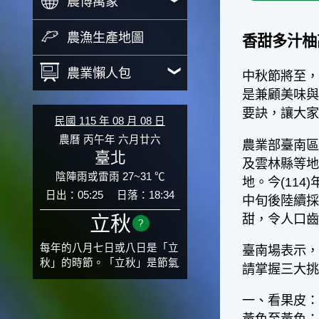
農博萬象
農漁生產地圖
香甜多汁柚
農業懶人包
中秋節將至，
是兼顧美味
要訣，讓大
民國 115 年 08 月 08 日
農曆 丙午年 六月廿六
農業部臺南區
臺北
及雲林縣等
陰陣雨或雷雨 27~31 ℃
地。今(114
日出：05:25
日落：18:34
中旬後陸續
甜，令人口
立秋
?
每年的八月七日或八日是「立
臺南場表示
秋」的時節。「立秋」是節氣
請掌握三大
邁入秋涼的先聲，表示酷熱難
熬的夏天即將過去，涼爽舒適
一、看果皮
的秋天就要來了。不過，由於