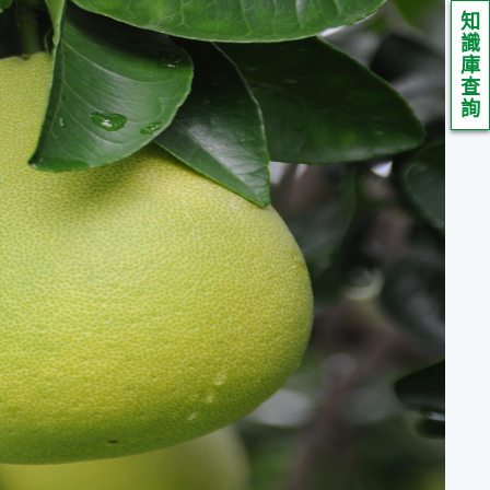
知
識
庫
查
詢