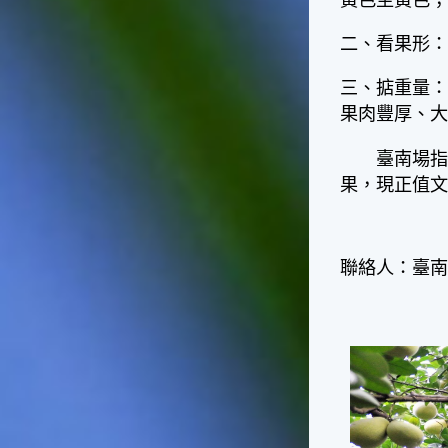
黃色至黃色
台灣屬於亞熱帶氣候，所以此
時的實際氣候和節氣名稱會不
二、看果形
太一致，天氣依然十分炎熱，
大概要再經過兩個月後，才能
三、掂重量：
感受到明顯的季節改變。◎節
氣小農夫我國以農立國，在大
果肉豐厚、大
暑過後，秋天的開始是以「立
秋」節氣為準。農夫們一定要
臺南場指出
趕在立秋前後完成插秧工作，
果，現正值
否則再晚的話，就會影響稻作
的生長。因為二期稻作最怕的
是遇上低溫期，稻子會長不
好，所以選對時機插秧播種是
聯絡人：臺南區
很重要的。◎節氣小漁夫在這
個時節，台灣周圍海域的水溫
仍然偏高，所以此時的漁獲還
是多屬於暖水魚，例如東部的
海域可以捕獲到鮮美的立翅旗
魚，在高雄外海有小串、烏
賊，澎湖附近則有鰆、蝦可以
捕獲。◎節氣小園丁這個節氣
是龍眼的盛產期，「龍眼」是