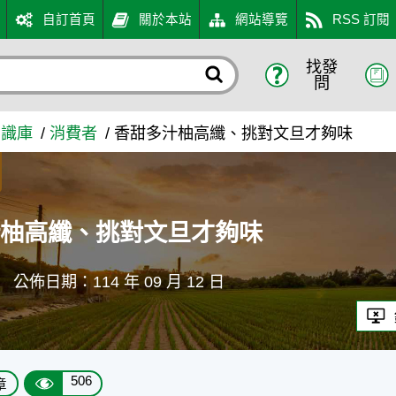
自訂首頁
關於本站
網站導覽
RSS 訂閱
找發
夠味 - 農業知識入口網
問
知識庫
消費者
香甜多汁柚高纖、挑對文旦才夠味
汁柚高纖、挑對文旦才夠味
肇
公佈日期：114 年 09 月 12 日
506
章