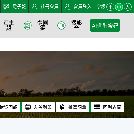
電子報
註冊會員
會員登入
字級
小
中
大
查主
翻圖
搜影
AI進階搜尋
題
鑑
音
:::
錯誤回報
友善列印
推薦詞彙
回列表頁