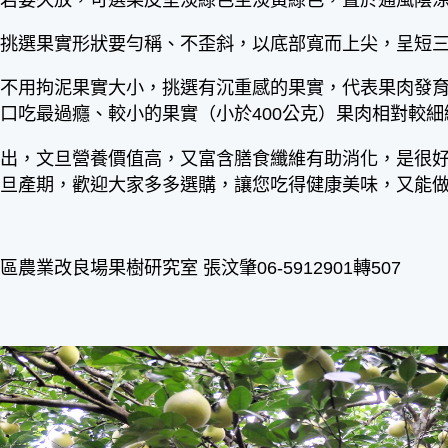
；若要久放，可選果皮呈淡綠色至淡黃綠色，置於通風陰
：挑選果實形狀要勻稱、不歪斜，以底部寬而上尖，呈短
不用拘泥果實大小，挑選有沉重感的果實，代表果肉發育
口吃最過癮、較小的果實（小於400公克）果肉相對較
，文旦營養價值高，又富含膳食纖維有助消化，是很好
文旦產期，歡迎大家多多選購，讓您吃得健康美味，又能
農業改良場果樹研究室 張汶肇06-5912901轉507