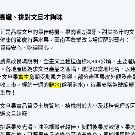
高纖、挑對文旦才夠味
正是品嚐文旦的最佳時機。果肉香Q彈牙、甜美多汁的文
與健康的節慶首選水果。臺南區農業改良場提醒消費者：
家買得安心、吃得開心。
農業改良場說明，全臺文旦種植面積3,843公頃，主要
地。各地產區為求文旦產品之區隔，遂冠以當地地名，以
)年文旦果
實生
育期受颱風之影響，部分產區果皮外觀及產
採收上市，經約一週的
辭水
(俗稱消水)，待果皮略為皺縮
齒生香！
，文旦果實品質受土壤質地、植株樹齡大小及栽培管理等
挑選文旦訣竅：
：挑選果皮光滑、油胞細緻者越佳，剝開後果皮較薄、果