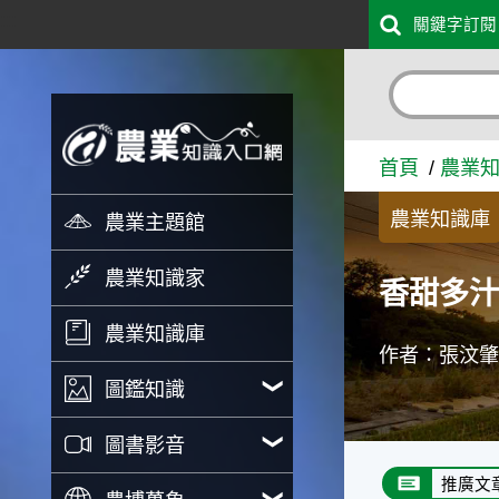
:::
關鍵字訂閱
跳到主要內容
香甜多汁柚高纖、挑對文旦才
首頁
農業
農業知識庫
農業主題館
農業知識家
香甜多
農業知識庫
作者：張汶
圖鑑知識
圖書影音
推廣文