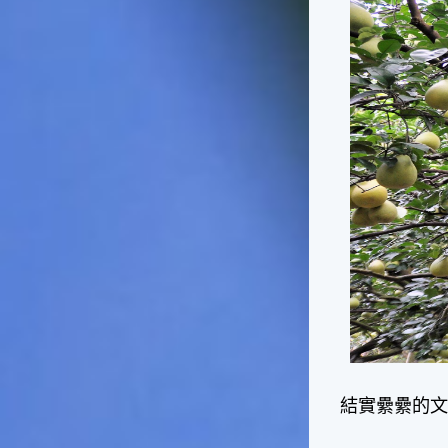
一般家庭在喜慶時常選用的水
果。在民間，人們相信吃了龍
眼肉，子孫會做大官，而且龍
眼又稱為「福圓」，所以有句
俗諺是這麼說的：「食福圓生
子生孫中狀元」，可見龍眼在
民間流傳的說法中是種有「福
氣」的水果喔！◎節氣生活在
這個節氣裡，最重要的節日就
是八月八日的父親節了。或許
因為父親節不一定逢到星期日
的關係，父親節在感覺上似乎
沒有母親節來得熱絡。不過，
父親為家庭付出的辛苦與努力
可不亞於母親喔！小朋友應該
趁著一年一度的父親節，對爸
爸表達出心中的敬重與關愛，
相信平日辛勞的爸爸知道你的
心意後，一定會非常高興的。
結實纍纍的
◎節氣俗諺1.「雷打秋，年冬
高地半收，低地水漂流」這句