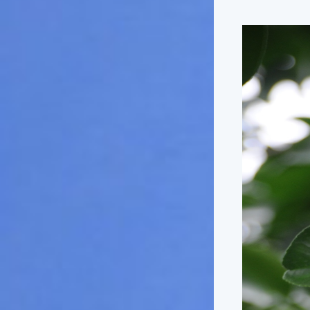
俗諺的意思是：立秋這一天如
果打雷，對二期水稻的收成會
有不好的影響。所以對農夫而
言，立秋日是十分忌諱打雷的
喔！2.「六月秋，快溜溜；七
月秋，秋後油」這句俗諺的意
思是：根據老一輩人的說法，
如果立秋這一天是在農曆六
月，則漁民的作業期會比較早
結束；如果「立秋日」在七
月，則天氣會持續穩定，今年
的捕魚季節就會比較長，而漁
民們的收入也會相對提高呢！