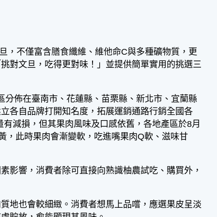
旦，不僅富含膳食纖維、維他命C與多種礦物質，更
「挑對文旦，吃得更對味！」並提供簡單實用的挑選三
產區分佈在臺南市、花蓮縣、苗栗縣、新北市、宜蘭縣
建立各自品牌打開知名度，拓展運銷通路行銷全國各
量有減損，但其果肉風味及口感依舊，各地產區於8月
轉黃，此時果肉會漸變軟，吃進嘴果肉Q軟、滋味甘
因素影響，消費者除可直接向熟識柚農試吃、購買外，
肉質地也會較細緻。消費者想馬上品嚐，應選果皮呈淡