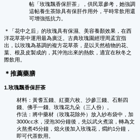
帖「玫瑰飄香保肝茶」，供民眾參考，她強調
這帖養生茶除具有保肝作用外，平時常飲用還
可增強抵抗力。
＊「花中之后」的玫瑰具有保濕、美容養顏效果，在西
洋花草茶中運用最為廣泛。古典玫瑰園經理周孟宜指
出，以玫瑰為基調的複方花草荼，是以天然植物的花、
葉、根及皮製成的，其沖泡出來的熱飲，適宜在秋冬之
際飲用。
＊推薦藥膳
1.玫瑰飄香保肝茶
材料：黃耆五錢、紅棗六枚、沙參三錢、石斛四
錢、佛手一錢、玫瑰花九朵（三人份）。
作法：將中藥材（玫瑰花除外）放入紗布袋中，加
3000cc水，浸泡30分鐘後，先以武火煮滾，轉為文
火熬煮45分鐘，熄火後加入玫瑰花，燜約1分鐘，
即可代茶飲用。