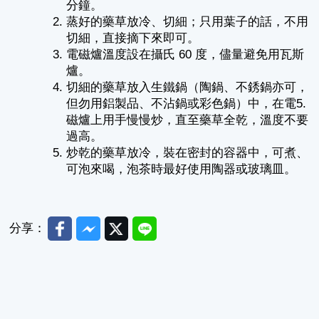
分鐘。
蒸好的藥草放冷、切細；只用葉子的話，不用
切細，直接摘下來即可。
電磁爐溫度設在攝氏 60 度，儘量避免用瓦斯
爐。
切細的藥草放入生鐵鍋（陶鍋、不銹鍋亦可，
但勿用鋁製品、不沾鍋或彩色鍋）中，在電5.
磁爐上用手慢慢炒，直至藥草全乾，溫度不要
過高。
炒乾的藥草放冷，裝在密封的容器中，可煮、
可泡來喝，泡茶時最好使用陶器或玻璃皿。
Facebook
Messenger
Twitter
Line
分享：