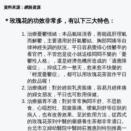
資料來源：網路資源
＊玫瑰花的功效非常多，有以下三大特色：
治療憂鬱情緒：本品氣味清香，善能疏肝理氣
而解鬱，主要適用於肝氣鬱結、胸部悶痛等自
律神經失調的狀況。平日容易覺得心情鬱卒的
看官們，不管您是從小就這樣悶悶不樂的「憂
鬱性人格」，還是經濟危機所造成的「適應障
礙症」，抑或工作一整天，愈來愈不快樂的
「輕度憂鬱症」，都可以用玫瑰花茶當作平日
的飲品喔！
治療痛經：對於經前乳房脹痛，容易月經疼痛
的婦女朋友，平日也可飲用保健。
治療腸胃不適：對於常常胸悶不舒、不思飲
食、心噁想吐、脘腹脹痛、噯氣則舒等症狀的
病人，也有改善效果。至於飲用方法，從西式
的玫瑰花茶到中醫的藥膳養生茶都非常適口。
台北市立婦幼醫院中醫師莊雅惠則特別推薦一