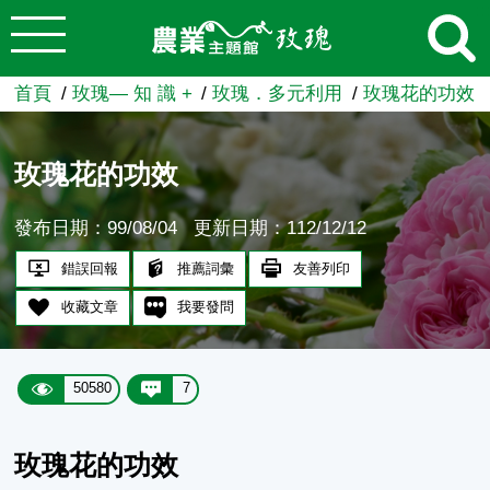
:::
跳到主要內容
農業知識入口網
首頁
玫瑰— 知 識 +
玫瑰．多元利用
玫瑰花的功效
玫瑰花的功效
發布日期：99/08/04
更新日期：112/12/12
錯誤回報
推薦詞彙
友善列印
收藏文章
我要發問
50580
7
玫瑰花的功效