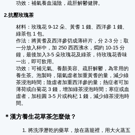
功效：補氣養血滋陰，疏肝解鬱健脾。
2.抗壓玫瑰茶
材料：玫瑰花 9-12 朵、黃耆 1 錢、西洋參 1 錢、
綠茶包 1 包。
作法：將黃耆及西洋參切成薄碎片，分 2-3 分；取
一分放入杯中，加 250 西西沸水，燜約 10-15 分
鐘，最後加入3-5 朵玫瑰花及綠茶，待玫瑰花香味
一出，即可飲用。
功效：可補元氣、養顏美容、疏肝解鬱，為常用的
養生茶。泡製時，陽氣虛者加重黃耆的量，減少綠
茶浸泡時間；陰虛者加重西洋參的量；熱症者可加
薄荷或白菊花 3 錢，增加綠茶浸泡時間；寒症或血
虛者，加桂圓 3-5 片或枸杞 1 錢，減少綠茶浸泡時
間。
＊漢方養生花草茶怎麼做？
將洗淨瀝乾的藥草，放在蒸籠裡，用大火蒸五