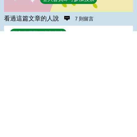
看過這篇文章的人說
7 則留言
回覆
登入會員即可參加留言
水水(高手級會員)發表於 109/05/01
好
Top
claire_mia(達人級會員)發表於 108/06/17
good
戴＊梅(進階級會員)發表於 108/05/29
可以參考，只是那玫瑰花是直接摘花嗎？
菁菁(達人級會員)發表於 106/11/14
GOOD
陳＊杰(達人級會員)發表於 106/06/22