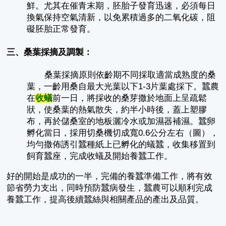
鮮。尤其在催青末期，胚胎子發育迅速，必須每日
換氣保持空氣清新，以免累積過多的二氧化碳，阻
礙胚胎正常發育。
三、桑葉採摘及調製：
桑葉採摘原則依齡期不同採取適當成熟度的桑
葉，一齡用桑自最大光葉以下1-3片葉處採下。蠶農
在
收蟻
前一日，將採收的桑芽撒於地面上呈疏鬆
狀，使桑葉的熱氣散失，約半小時後，蓋上塑膠
布，再於儲桑室的地板灑冷水或加濕器補濕。蠶卵
孵化當日，採用切桑機切成寬0.6公分左右（圖），
均勻撒佈誘引蠶種紙上已孵化的蟻蠶，收集移置到
飼育蠶座，完成收蟻及開始養蠶工作。
好的開始是成功的一半，完備的養蠶準備工作，將有效
節省勞力支出，同時預防蠶病發生，蠶農可以順利完成
養蠶工作，提高後續蠶絲與相關產品的產出及品質。