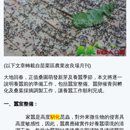
(以下文章轉載自苗栗區農業改良場月刊)
大地回春，正值桑園萌發新芽及養蠶季節，本文將逐一
說明養蠶前的準備工作，包括蠶室整備、蠶卵催青與孵
化及桑葉採摘調製工作，讓養蠶工作順利完成。
一、蠶室整備：
家蠶是高度
馴化
昆蟲，對外來微生物的侵害具
高度敏感性，因此，蠶農應確實作好養蠶環境的清