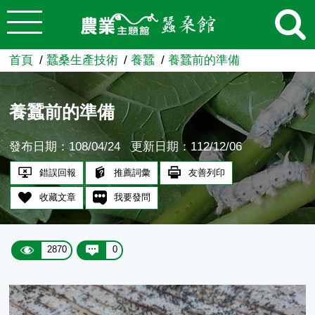
:::
跳到主要內容
農業知識入口網
首頁
蠶桑生產技術
養蠶
養蠶前的準備
養蠶前的準備
發布日期：108/04/24
更新日期：112/12/06
錯誤回報
推薦詞彙
友善列印
收藏文章
我要發問
2870
0