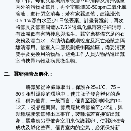
潔工作。每批次蠶期結束後應立即清除及清掃蠶室
內外的污物及蠶具，再全室噴灑30-50ppm二氧化氯
溶液，進行閉室消毒；若有家蠶遺骸，建議浸泡
0.5-1％漂白水至少1日後丟棄。計畫養蠶前，再次
將蠶具及蠶室周遭以7.5％過氧化氫溶液仔細消毒，
有效減低有害菌棲息與滋生。蠶室應整備充足的石
灰粉及漂白水，有助幼蟲眠期蛻皮及死亡殘骸之隔
離清潔用。蠶室入口應規劃緩衝隔離區，備妥清潔
雙手及更換用的物品，避免工作人員與物品進出蠶
室時挾帶污物及病原微生物。
二、蠶卵催青及孵化：
將蠶卵從冷藏庫取出，保護在25±1℃、75～
80﹪相對濕度的環境中，使其胚子發育孵化的過
程，稱為催青。一般而言，催青至蠶卵孵化約10-
12天，視品種而異。蠶農應於養蠶前至少2週，與
製種場聯繫蠶卵出庫事宜，製種場若直接寄出蠶
卵，蠶農應另尋催青室用來保護蠶卵，使蠶卵催青
成功及孵化整齊。催青室內的空氣，必須保持新