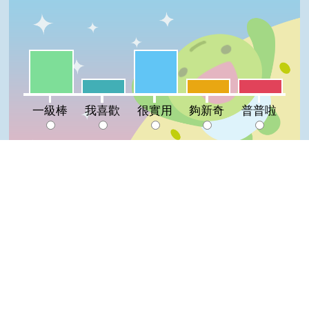
一級棒:33%
很實用:33%
我喜歡:11%
夠新奇:11%
普普啦:11%
一級棒
我喜歡
很實用
夠新奇
普普啦
登入會員即可參加投票
看過這篇文章的人說
0 則留言
Top
回覆
登入會員即可參加留言
隱私權保護宣告
:::
資訊安全政策