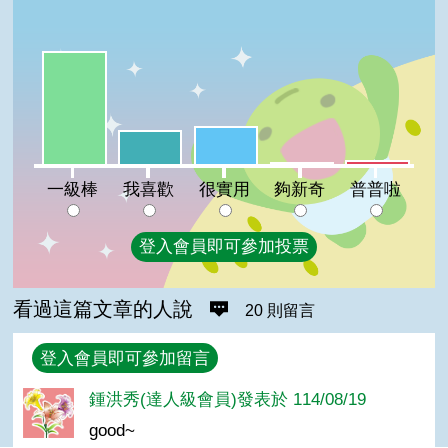
一級棒:59%
很實用:20%
我喜歡:18%
普普啦:2%
夠新奇:1%
一級棒
我喜歡
很實用
夠新奇
普普啦
登入會員即可參加投票
看過這篇文章的人說
20 則留言
回覆
登入會員即可參加留言
鍾洪秀(達人級會員)發表於 114/08/19
good~