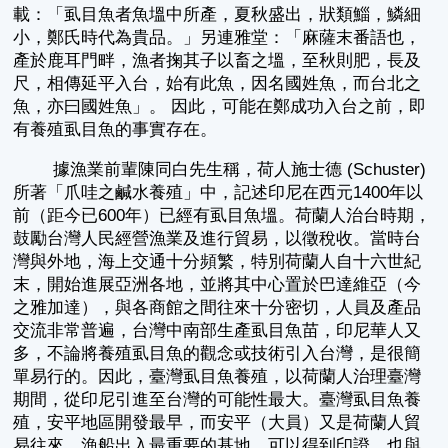
載：「虱目魚者魚塭中所產，夏秋盛出，狀類鯔，鱗細
小，鄭氏時代為貴品。」另連雅堂：「麻薩末番語也，
產於鹿耳門畔，漁者掬其子以畜之塭，至秋則肥，長及
尺，相傳延平入台，始有此魚，因名國姓魚，而台北之
魚，亦曰國姓魚」。 因此，可能在鄭成功入台之前，即
有養殖虱目魚的事實存在。
據漁業前輩陳同白先生稱，荷人施士德 (Schuster)
所著「爪哇之鹹水養殖」中，記述印尼在西元1400年以
前（距今已600年）已經有虱目魚塭。荷蘭人治台時期，
鼓勵台灣人民經營漁業及進行貿易，以徵稅收。當時台
灣與外地，海上交通十分頻繁，特別荷蘭人自十六世紀
末，開始進展亞洲各地，並將其中心置於巴達維亞（今
之雅加達），與各商館之間往來十分密切，人員及產品
交流非常普遍，台灣中南部生產虱目魚苗，印尼華人又
多，不論將養殖虱目魚的觀念或技術引入台灣，是很簡
單易行的。因此，臺灣虱目魚養殖，以荷蘭人治理臺灣
期間，從印尼引進至台灣的可能性最大。臺灣虱目魚養
殖，安平地區開發最早，而安平（大員）又是荷蘭人貿
易往來、漁船出入最重要的基地，可以得到印證，也與