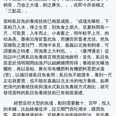
稍長，乃放之大塭，飼之豚矢。」，此即今所俗稱之
「三點花」。
當時虱目魚的養殖技術已相當成熟，「或塭先曝乾，下
茶粕乃入水，俾之生苔，則魚食之易大。至夏秋間長一
尺，可取賣，入冬而止。小者蓄之，明年較早上市。肉
幼為美。臺南沿海皆畜此魚，而鹽田所畜者尤佳。然魚
苗雖取之鹿兒門，而海中未見。嘉義以北無有飼者，可
謂臺南之特產，而漁業之大利也。」，《臺灣通史》這
段話中已將虱目魚養殖言簡意賅地敘明：首先，虱目魚
苗是於清明期間由漁戶以細網捕撈而得；養殖前先曝池
曬乾，再以茶粕、豚矢等有機肥料有機肥料育肥水藻
(苔)，以備日後虱目魚食用；虱目魚不能渡冬，養到一尺
左右就要賣，也不能在嘉義以北太冷的地方養殖。如果
把清代的養殖技術與淺水式虱目魚養殖方式相比，就可
發現當時的虱目魚養殖技術已有相當基礎。
經營這些大型的魚塭，動則需要數十、百甲，投入
的本錢，比如維修堤岸，設立閘門吞吐潮水，購買魚
苗，甚或養殖過程中，可能產生的疾病的防治，皆非專