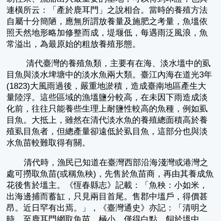
連橫所云：「產於鹿耳門」之說相合。當時的養殖方法
自屬十分簡陋，應無所謂放養量及施肥之考量，魚塭依
照天然地形略加修整而成，堤堰低，每遇雨泛風浪，魚
常溢出，為最原始的粗放養殖形態。
清代臺灣的養殖魚類，主要有在海、淡水塭中的虱
目魚與淡水埤塘中的淡水魚兩大類。臺江內海在道光3年
(1823)大風雨過後，嚴重地淤積，造成臺南地區產生大
量陸浮。這些區域的漁塭鹽分較高，在未因下雨造成淡
化前，往往只能養些生理上耐鹽性較高的魚種，例如虱
目魚。大抵上，雖然在清代淡水魚的養殖總面積高於養
殖虱目魚者，但總產量卻遠低於虱目魚，這部分也與淡
水魚苗較難取得有關。
清代時，漁民已知道在臺灣西部沿海淺灣或港灣之
處可撈取魚苗(或稱魚秧)，先售於魚苗商，再由其養成魚
花後售於塭主。《恆春縣志》記載：「魚秧：小如米，
出海邊捕而蓄缸，只見兩目首尾。售郡中塭戶，得價甚
昂。近日罕有出焉。」，《臺灣通史》亦記：「清明之
時，至鹿耳門網取魚苗，極小，僅得白點，飼於塭中，