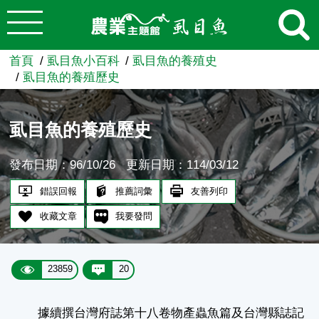
:::
跳到主要內容
農業知識入口網
首頁
虱目魚小百科
虱目魚的養殖史
虱目魚的養殖歷史
虱目魚的養殖歷史
發布日期：96/10/26
更新日期：114/03/12
錯誤回報
推薦詞彙
友善列印
收藏文章
我要發問
23859
20
據續撰台灣府誌第十八卷物產蟲魚篇及台灣縣誌記