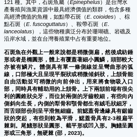
121 種。其中，石斑魚屬（
Epinephelus
）是台灣水
產養殖與漁業資源中最具經濟價值的類群，包含多種
高經濟價值的魚種，如點帶石斑（
E
.
coioides
）、棕
點石斑（
E
.
fuscoguttatus
）、鞍帶石斑（
E
.
lanceolatus
），這些物種廣泛分布於珊瑚礁、岩礁及
沿岸水域，並在台灣養殖業中占有重要地位。
石斑魚在外觀上一般來說都是稍微側扁，然後成紡錘
形或者是橢圓形，體上有覆蓋著細小圓鱗，頭部較大
亦被有鱗片。體側具有單一條側線並呈彎曲形的弧
線，口部極大且呈現平裂狀或稍微傾斜狀，上頷骨能
自由活動並可稍微的向前伸出，用來將食物吸入口
部，同時具有輔助用的上頷骨。上下兩頷前端有很尖
利的圓錐狀尖牙，而位於兩側的牙齒較細，有些向內
側斜向生長，內側的犁骨和顎骨都生有絨毛狀細牙，
而舌頭部份則呈平滑無細齒。前鰓蓋骨邊緣具有鋸齒
狀的突起，有些則較為平滑，鰓蓋骨具有2-3根扁平
棘刺。尾鰭形狀呈圓形、截平形或凹入形。胸鰭呈圓
形或三角形，無硬棘 (邵，2023)。