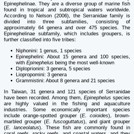
Epinephelinae. They are a diverse group of marine fish
found in tropical and subtropical waters worldwide.
According to Nelson (2006), the Serranidae family is
divided into three subfamilies, consisting of
approximately 64 genera and over 475 species. The
Epinephelinae subfamily, which includes groupers, is
further classified into five tribes:
Niphonini: 1 genus, 1 species
Epinephelini: About 15 genera and 100 species,
with
Epinephelus
being the most well-known
Diploprionini: 3 genera, 5 species
Liopropomini: 3 genera
Grammistini: About 8 genera and 21 species
In Taiwan, 31 genera and 121 species of Serranidae
have been recorded. Among them,
Epinephelus
species
are highly valued in the fishing and aquaculture
industries. Some economically important species
include orange-spotted grouper (
E
.
coioides
), brown-
marbled grouper (
E
.
fuscoguttatus
), and giant grouper
(
E
.
lanceolatus
). These fish are commonly found in
coral reefs, rocky reefs, and coastal waters, and they