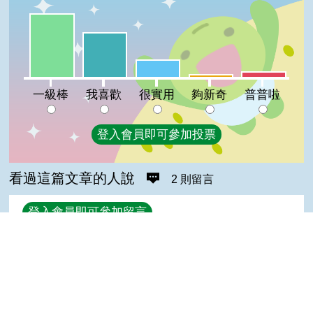
一級棒:47%
我喜歡:33%
很實用:13%
普普啦:4%
夠新奇:2%
一級棒
我喜歡
很實用
夠新奇
普普啦
登入會員即可參加投票
看過這篇文章的人說
2 則留言
回覆
登入會員即可參加留言
b663622(達人級會員)發表於 107/10/18
good
Top
陳＊杰(達人級會員)發表於 104/11/18