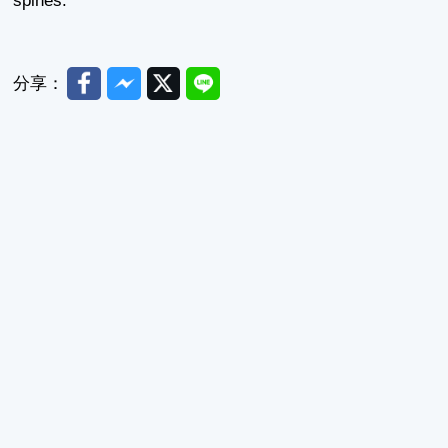
spines.
Facebook
Messenger
Twitter
Line
分享：