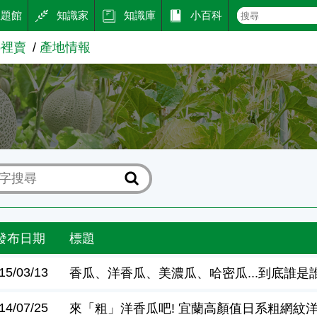
主題館
知識家
知識庫
小百科
哪裡賣
產地情報
報
發布日期
標題
15/03/13
香瓜、洋香瓜、美濃瓜、哈密瓜...到底誰是
14/07/25
來「粗」洋香瓜吧! 宜蘭高顏值日系粗網紋