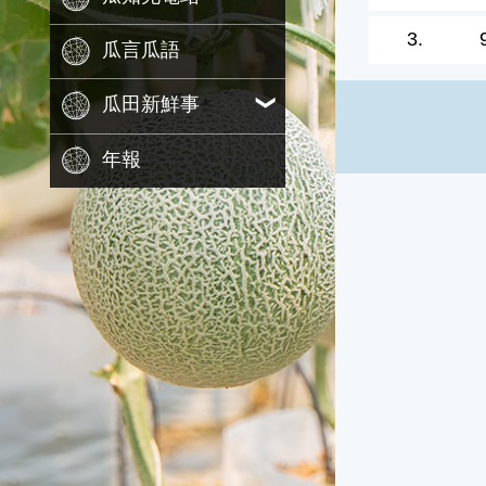
3.
瓜言瓜語
瓜田新鮮事
年報