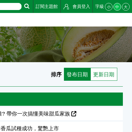
訂閱主題館
會員登入
字級
小
中
大
排序
發布日期
更新日期
誰? 帶你一次搞懂美味甜瓜家族
洋香瓜試種成功，驚艷上市