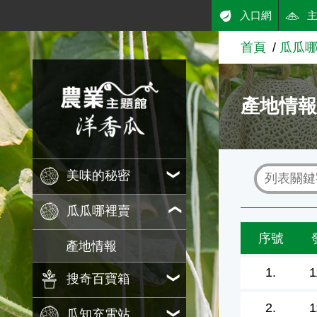
:::
入口網
跳到主要內容
首頁
瓜瓜
農業知識入口網
產地情
美味的秘密
瓜瓜哪裡賣
序號
產地情報
1.
1
搜奇百寶箱
2.
1
瓜知充電站