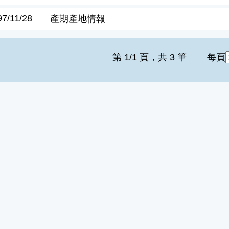
97/11/28
產期產地情報
第 1/1 頁，共 3 筆
每頁