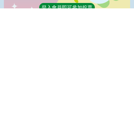
登入會員即可參加投票
看過這篇文章的人說
1 則留言
Top
回覆
登入會員即可參加留言
陳＊杰(達人級會員)發表於 106/05/08
很好
隱私權保護宣告
:::
資訊安全政策
網站資料開放宣告
網站服務信箱
地址：100212 臺北市中正區南海路 37 號