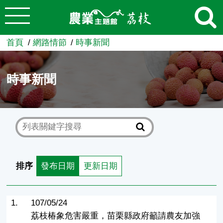
:::
跳到主要內容
農業知識入口網
首頁
網路情節
時事新聞
時事新聞
排序
發布日期
更新日期
1.
107/05/24
荔枝椿象危害嚴重，苗栗縣政府籲請農友加強