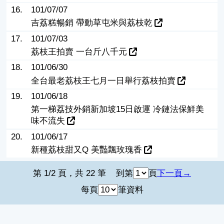
16.
101/07/07
吉荔糕暢銷 帶動草屯米與荔枝乾
17.
101/07/03
荔枝王拍賣 一台斤八千元
18.
101/06/30
全台最老荔枝王七月一日舉行荔枝拍賣
19.
101/06/18
第一梯荔技外銷新加坡15日啟運 冷鏈法保鮮美
味不流失
20.
101/06/17
新種荔枝甜又Q 美豔飄玫瑰香
第 1/2 頁，共 22 筆
到第
頁
下一頁
每頁
筆資料