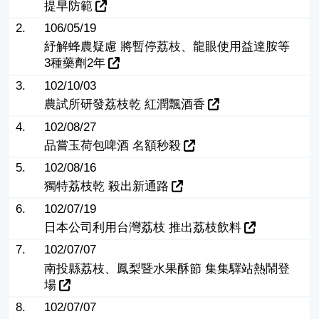
提早防範
2.
106/05/19
紓解蜂農疑慮 將暫停荔枝、龍眼使用益達胺等
3種藥劑2年
3.
102/10/03
農試所研發荔枝乾 紅潤飄酒香
4.
102/08/27
品嘗玉荷包啤酒 名額秒殺
5.
102/08/16
獨特荔枝乾 殺出新通路
6.
102/07/19
日本公司利用台灣荔枝 推出荔枝飲料
7.
102/07/07
南投縣荔枝、鳳梨暨水果酥節 集集驛站熱鬧登
場
8.
102/07/07