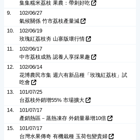
集集糯米荔枝 果農：帶刺好吃
9.
102/06/27
氣候關係 竹市荔枝產量減
10.
102/06/19
玫瑰紅荔枝夯 山寨版壞行情
11.
102/06/17
中市荔枝成熟 認養人享採果趣
12.
102/06/14
花博農民市集 週六有新品種「玫瑰紅荔枝」試
吃會
13.
101/07/25
台荔枝外銷增55% 市場擴大
14.
101/07/17
產銷熱區－蒸熱凍存 外銷量暴增10倍
15.
101/07/17
台灣水果傳奇 有機栽種 玉荷包變貴婦