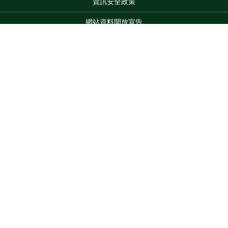
資訊安全政策
網站資料開放宣告
網站服務信箱
地址：100212 臺北市中正區南海路 37 號
Top
電話：(02)2381-2991
服務時間：AM8:30~PM5:30
版權所有 © 2026 MOA All Rights Reserved.
維護單位：農業部
農業試驗所