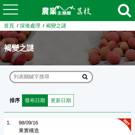
:::
跳到主要內容
農業知識入口網
首頁
採後處理
褐變之謎
褐變之謎
排序
發布日期
更新日期
1.
98/09/16
果實構造