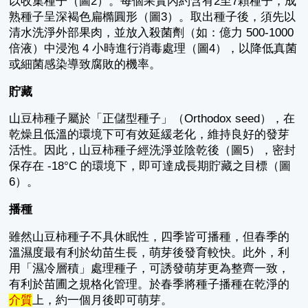
以收集種子（圖2）。每個果實內約含有2至7顆種子，成
熟種子呈深褐色扁橢圓形（圖3）。取出種子後，須先以
清水洗淨外部果肉，並放入殺菌劑（如：億力 500-1000
倍液）中浸泡 4 小時進行消毒處理（圖4），以降低真菌
或細菌感染導致腐敗的機率。
貯藏
山豆柿種子屬於「正儲型種子」（Orthodox seed），在
乾燥且低溫的環境下可有效延緩老化，維持良好的發芽
活性。因此，山豆柿種子經洗淨並陰乾後（圖5），密封
保存在 -18°C 的環境下，即可達成長期貯藏之目標（圖
6）。
播種
雖然山豆柿種子不具休眠性，四季皆可播種，但春季的
溫濕度最有利於幼苗生長，萌芽後發育較快。此外，利
用「濕冷層積」處理種子，可誘發萌芽更為整齊一致，
有利於苗圃之規格化管理。於春季將種子播種在乾淨的
介質
上，約一個月後即可萌芽。