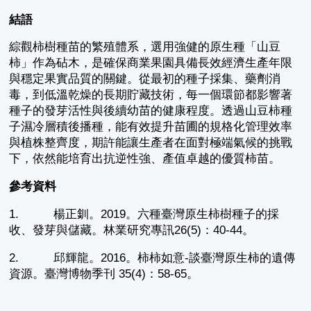
結語
綜觀柿樹種苗的繁殖體系，選用強健的原生種「山豆
柿」作為砧木，是確保商業果園具備長效經濟生產年限
與穩定果實品質的關鍵。從最初的種子採集、藥劑消
毒，到低溫乾燥的長期貯藏技術，每一個環節都影響著
種子的發芽活性與後續幼苗的健康程度。透過山豆柿種
子濕冷層積後播種，能有效提升苗圃的規格化管理效率
與植株整齊度，期許能讓生產者在面對極端氣候的挑戰
下，依然能培育出抗逆性強、產值卓越的優質柿苗。
參考資料
1. 楊正釧。2019。六種臺灣原生柿樹種子的採
收、發芽與儲藏。林業研究專訊26(5)：40-44。
2. 邱輝龍。2016。柿柿如意-談臺灣原生柿的遺傳
資源。臺灣博物季刊 35(4)：58-65。