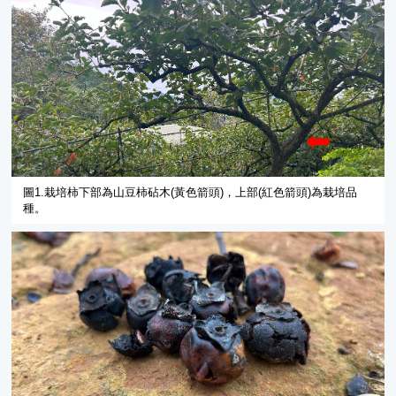
圖1.栽培柿下部為山豆柿砧木(黃色箭頭)，上部(紅色箭頭)為栽培品
種。