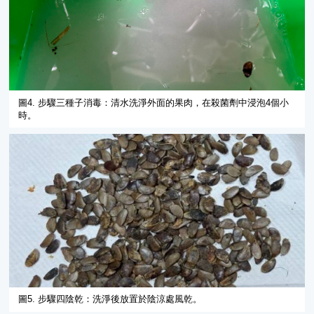
圖4. 步驟三種子消毒：清水洗淨外面的果肉，在殺菌劑中浸泡4個小
時。
圖5. 步驟四陰乾：洗淨後放置於陰涼處風乾。