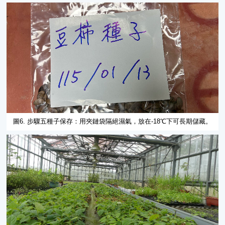
圖6. 步驟五種子保存：用夾鏈袋隔絕濕氣，放在-18℃下可長期儲藏。