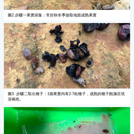
圖2.步驟一果實採集：常於秋冬季撿取地面成熟果實
圖3. 步驟二取出種子：1個果實內有2-7粒種子，成熟的種子飽滿呈現
深褐色。