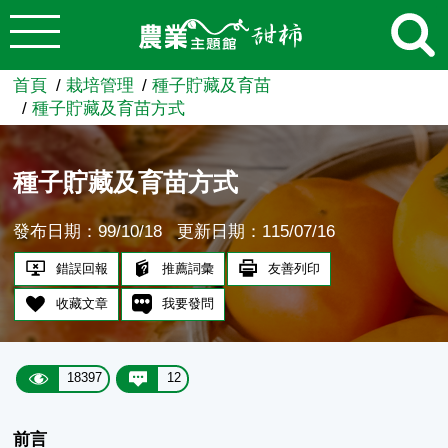
:::
跳到主要內容
農業知識入口網
首頁
栽培管理
種子貯藏及育苗
種子貯藏及育苗方式
種子貯藏及育苗方式
發布日期：99/10/18
更新日期：115/07/16
錯誤回報
推薦詞彙
友善列印
收藏文章
我要發問
18397
12
前言