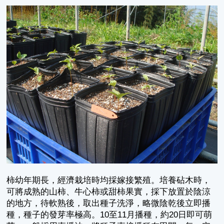
柿幼年期長，經濟栽培時均採嫁接繁殖。培養砧木時，
可將成熟的山柿、牛心柿或甜柿果實，採下放置於陰涼
的地方，待軟熟後，取出種子洗淨，略微陰乾後立即播
種，種子的發芽率極高。10至11月播種，約20日即可萌