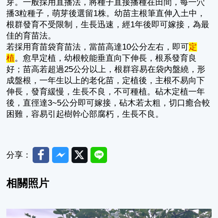
芽。一般採用直播法，將種子直接播種在田間，每一穴
播3粒種子，萌芽後選留1株。幼苗主根筆直伸入土中，
根群發育不受限制，生長迅速，經1年後即可嫁接，為最
佳的育苗法。
若採用育苗袋育苗法，當苗高達10公分左右，即可
定
植
。愈早定植，幼根較能垂直向下伸長，根系發育良
好；苗高若超過25公分以上，根群容易在袋內盤繞，形
成盤根，一年生以上的老化苗，定植後，主根不易向下
伸長，發育緩慢，生長不良，不可種植。砧木定植一年
後，直徑達3~5公分即可嫁接，砧木若太粗，切口癒合較
困難，容易引起樹幹心部腐朽，生長不良。
Facebook
Messenger
Twitter
Line
分享：
相關照片