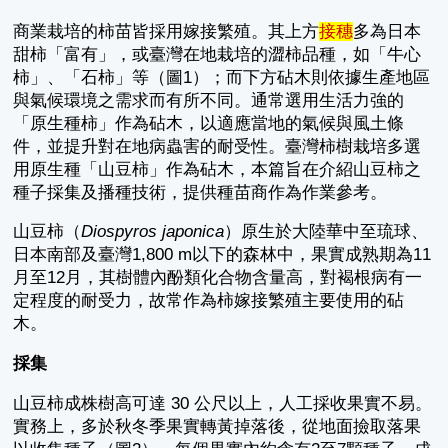
商業栽培的柿苗皆採用嫁接繁殖。其上方
接穗
多為日本
甜柿「富有」，或臺灣在地栽培的澀柿品種，如「牛心
柿」、「石柿」等（圖1）；而下方砧木則依據生產地區
與氣候環境之需求而有所不同。通常選用生活力強的
「原生種柿」作為砧木，以適應當地的氣候與風土條
件，並提升對在地病蟲害的耐受性。臺灣柿樹栽培多選
用原生種「山豆柿」作為砧木，本篇旨在介紹山豆柿之
種子採集及播種技術，提供種苗商作為作業參考。
山豆柿（
Diospyros japonica
）原生於大陸華中至琉球、
日本南部及臺灣1,800 m以下的森林中，果實成熟期為11
月至12月，其樹體內酚類化合物含量高，對褐根病有一
定程度的耐受力，故常作為柿嫁接繁殖主要使用的砧
木。
採集
山豆柿成株樹高可達 30 公尺以上，人工採收果實不易。
實務上，多於秋冬季果實轉黃掉落後，從地面撿取落果