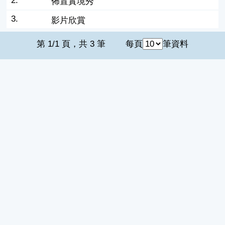
2.
佈置實境秀
3.
影片欣賞
第 1/1 頁，共 3 筆
每頁
筆資料