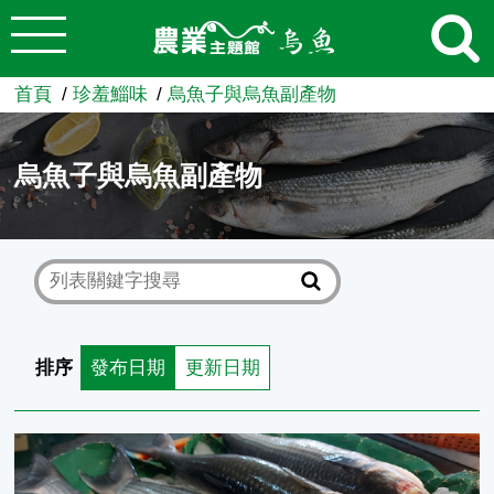
:::
跳到主要內容
農業知識入口網
首頁
珍羞鯔味
烏魚子與烏魚副產物
烏魚子與烏魚副產物
排序
發布日期
更新日期
水試所研發之烏魚加工產品