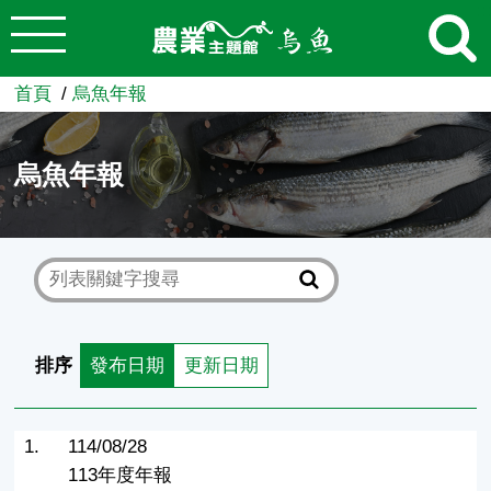
:::
跳到主要內容
農業知識入口網
首頁
烏魚年報
烏魚年報
排序
發布日期
更新日期
1.
114/08/28
113年度年報