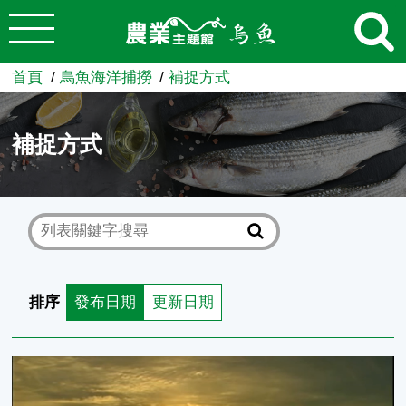
:::
跳到主要內容
農業知識入口網
首頁
烏魚海洋捕撈
補捉方式
補捉方式
排序
發布日期
更新日期
巾著網