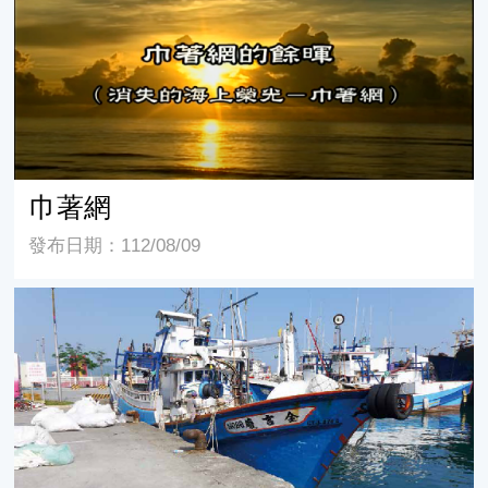
巾著網
發布日期：112/08/09
烏魚旋刺網